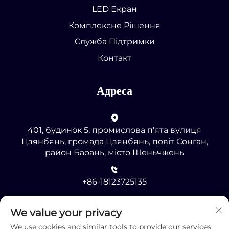
LED Екран
Комплексне Рішення
Служба Підтримки
Контакт
Адреса
401, будинок 5, промислова п'ята вулиця
Цзянбянь, громада Цзянбянь, повіт Сонґан,
район Баоань, місто Шеньчжень
+86-18123725135
[email protected]
We value your privacy
We use cookies and similar tools to provide our services.