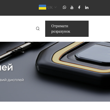
UK
Отримати
розрахунок
лей
овий дисплей