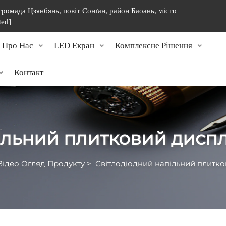
 громада Цзянбянь, повіт Сонґан, район Баоань, місто
ted]
Про Нас
LED Екран
Комплексне Рішення
Контакт
ільний плитковий дисп
Відео Огляд Продукту
>
Світлодіодний напільний плитк