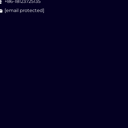
+86-18123725135
[email protected]