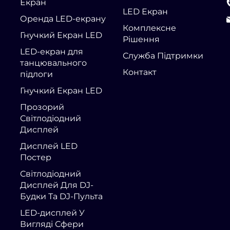
Екран
LED Екран
Оренда LED-екрану
Комплексне
Гнучкий Екран LED
Рішення
LED-екран для
Служба Підтримки
танцювального
Контакт
підлоги
Гнучкий Екран LED
Прозорий
Світлодіодний
Дисплей
Дисплей LED
Постер
Світлодіодний
Дисплей Для DJ-
Будки Та DJ-Пульта
LED-дисплей У
Вигляді Сфери