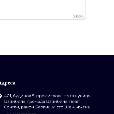
0/1000
Адреса
401, будинок 5, промислова п'ята вулиця
Цзянбянь, громада Цзянбянь, повіт
Сонґан, район Баоань, місто Шеньчжень