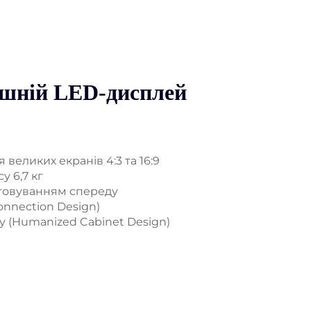
шній LED-дисплей
 великих екранів 4:3 та 16:9
у 6,7 кг
уговуванням спереду
onnection Design)
у (Humanized Cabinet Design)