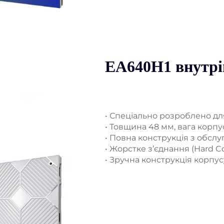
EA640H1 внутрі
• Спеціально розроблено для
• Товщина 48 мм, вага корпус
• Повна конструкція з обсл
• Жорстке з’єднання (Hard C
• Зручна конструкція корпус