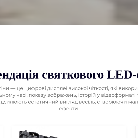
ендація святкового LED-
тіни — це цифрові дисплеї високої чіткості, які викор
ьному часі, показу зображень, історій у відеоформаті
ідсилюють естетичний вигляд весіль, створюючи мал
ефекти.