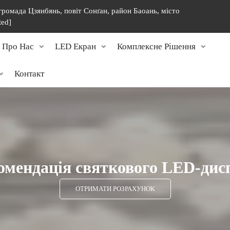
 громада Цзянбянь, повіт Сонґан, район Баоань, місто
ted]
Про Нас
LED Екран
Комплексне Рішення
Контакт
омендація святкового LED-дис
ОТРИМАТИ РОЗРАХУНОК