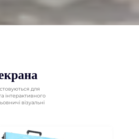
екрана
истовуються для
 та інтерактивного
ьовничі візуальні