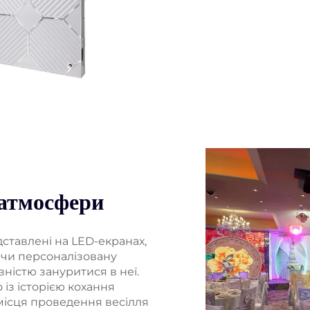
 атмосфери
дставлені на LED-екранах,
 чи персоналізовану
ністю зануритися в неї.
 із історією кохання
 місця проведення весілля