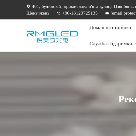
401, будинок 5, промислова п'ята вулиця Цзянбянь,
Шеньчжень
+86-18123725135
[email protec
Домашня сторінка
Служба Підтримки
Рек