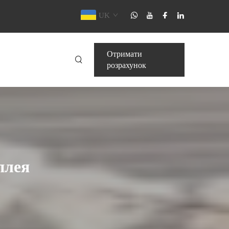
UK
Отримати
розрахунок
плея