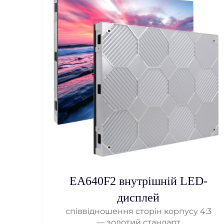
EA640F2 внутрішній LED-
дисплей
співвідношення сторін корпусу 4:3
— золотий стандарт