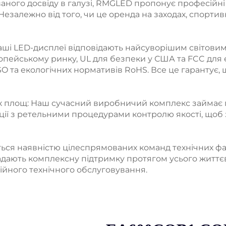
ованого досвіду в галузі, RMGLED пропонує професійні 
езалежно від того, чи це оренда на заходах, спортив
 наші LED-дисплеї відповідають найсуворішим світови
ропейському ринку, UL для безпеки у США та FCC для е
O та екологічних нормативів RoHS. Все це гарантує, 
х площ: Наш сучасний виробничий комплекс займає 
ції з ретельними процедурами контролю якості, щоб
я наявністю цілеспрямованих команд технічних фахів
дають комплексну підтримку протягом усього життєв
тійного технічного обслуговування.