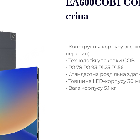
EA600COB1 COB
стіна
• Конструкція корпусу зі сп
перетин)
• Технологія упаковки COB
• P0.78 P0.93 P1.25 P1.56
• Стандартна роздільна здат
• Товщина LED-корпусу 30 
• Вага корпусу 5,1 кг