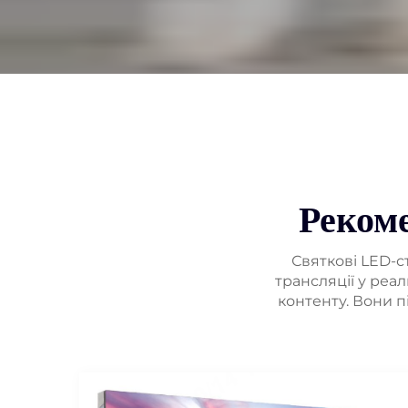
Реком
Святкові LED-с
трансляції у реал
контенту. Вони п