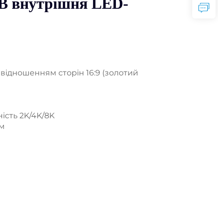
 внутрішня LED-
іввідношенням сторін 16:9 (золотий
ність 2K/4K/8K
мм