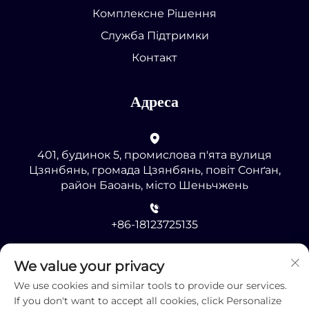
Комплексне Рішення
Служба Підтримки
Контакт
Адреса
401, будинок 5, промислова п'ята вулиця
Цзянбянь, громада Цзянбянь, повіт Сонґан,
район Баоань, місто Шеньчжень
+86-18123725135
[email protected]
We value your privacy
We use cookies and similar tools to provide our services.
If you don't want to accept all cookies, click Personalize