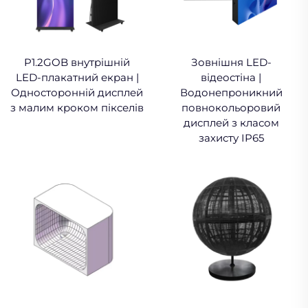
P1.2GOB внутрішній
Зовнішня LED-
LED-плакатний екран |
відеостіна |
Односторонній дисплей
Водонепроникний
з малим кроком пікселів
повнокольоровий
дисплей з класом
захисту IP65