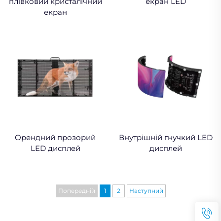
плівковий кристалічний
екран LED
екран
Орендний прозорий
Внутрішній гнучкий LED
LED дисплей
дисплей
Попередній
1
2
Наступний