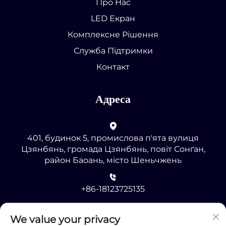
Про Нас
LED Екран
Комплексне Рішення
Служба Підтримки
Контакт
Адреса
401, будинок 5, промислова п'ята вулиця
Цзянбянь, громада Цзянбянь, повіт Сонґан,
район Баоань, місто Шеньчжень
+86-18123725135
[email protected]
We value your privacy