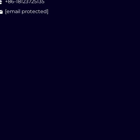
+86-18123725135
[email protected]