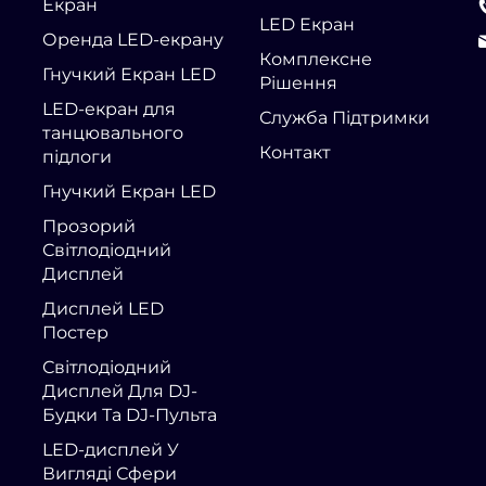
Екран
LED Екран
Оренда LED-екрану
Комплексне
Гнучкий Екран LED
Рішення
LED-екран для
Служба Підтримки
танцювального
Контакт
підлоги
Гнучкий Екран LED
Прозорий
Світлодіодний
Дисплей
Дисплей LED
Постер
Світлодіодний
Дисплей Для DJ-
Будки Та DJ-Пульта
LED-дисплей У
Вигляді Сфери