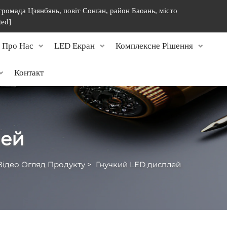
 громада Цзянбянь, повіт Сонґан, район Баоань, місто
ted]
Про Нас
LED Екран
Комплексне Рішення
Контакт
лей
Відео Огляд Продукту
>
Гнучкий LED дисплей