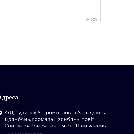
0/1000
Адреса
401, будинок 5, промислова п'ята вулиця
Цзянбянь, громада Цзянбянь, повіт
Сонґан, район Баоань, місто Шеньчжень