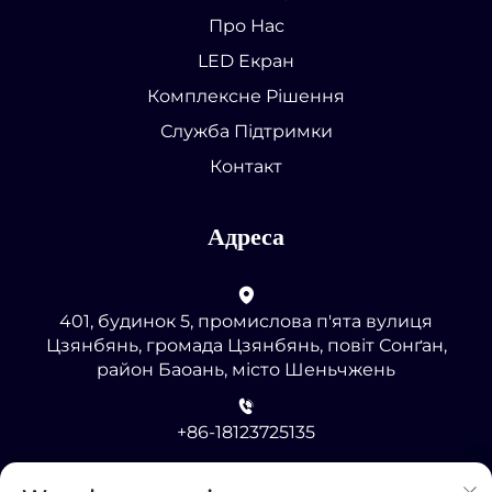
Про Нас
LED Екран
Комплексне Рішення
Служба Підтримки
Контакт
Адреса
401, будинок 5, промислова п'ята вулиця
Цзянбянь, громада Цзянбянь, повіт Сонґан,
район Баоань, місто Шеньчжень
+86-18123725135