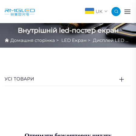
UK
Внутрішній led-постер екран
Домашня сторінка
>
LED Екран
>
Дисплей LED Постер
УСІ ТОВАРИ
Отримати безкоштовну цитату