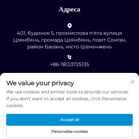
Адреса
401, будинок 5, промислова п'ята вулиця
Цзянбянь, громада Цзянбянь, повіт Сонґан,
район Баоань, місто Шеньчжень
+86-18123725135
[email protected]
We value your privacy
We use cookies and similar tools to provide our services.
If you don't want to accept all cookies, click Personalize
cookies.
Accept all
Авторське право © 2025, Shenzhen RMG
Optoelectronics Co., Ltd. -
Політика конфіденційності
Personalize cookies