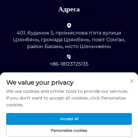
Адреса
401, будинок 5, промислова п'ята вулиця
Цзянбянь, громада Цзянбянь, повіт Сонґан,
район Баоань, місто Шеньчжень
+86-18123725135
[email protected]
We value your privacy
We use cookies and similar tools to provide our services.
If you don't want to accept all cookies, click Personalize
cookies.
Accept all
Авторське право © 2025, Shenzhen RMG
Optoelectronics Co., Ltd. -
Політика конфіденційності
Personalize cookies