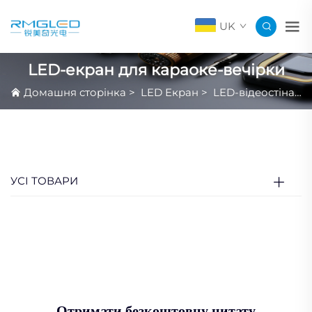
UK
LED-екран для караоке-вечірки
Домашня сторінка
>
LED Екран
>
LED-відеостіна Для Нічного Клубу
УСІ ТОВАРИ
Отримати безкоштовну цитату