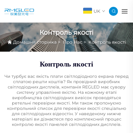
UK
Контроль якості
Домашня сторінка
>
Про Нас
>
Контроль якості
Контроль якості
Чи турбує вас якість плати світлодіодного екрана перед
сплатою решти коштів? Як провідний виробник
світлодіодних дисплеїв, компанія REGLED має сувору
систему управління якістю. На кожному етапі
виробництва світлодіодних вивісок проводяться
ретельні перевірки якості. Ми також пропонуємо
контрольний список для перевірки якості спеціально
для світлодіодних відеостін. У наведеному нижче
матеріалі ви дізнаєтеся про комплексний процес
контролю якості панелей світлодіодних дисплеїв.