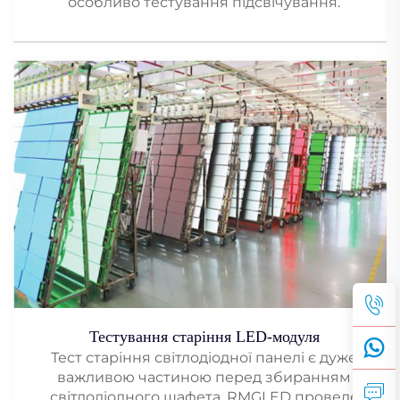
особливо тестування підсвічування.
Тестування старіння LED-модуля
Тест старіння світлодіодної панелі є дуже
важливою частиною перед збиранням
світлодіодного шафета. RMGLED проведе