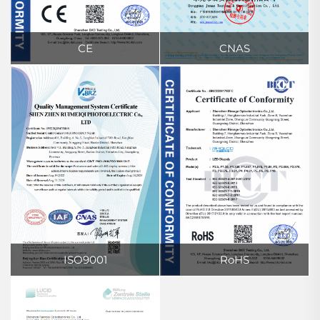
СЕ
CNAS
ISO9001
RoHS