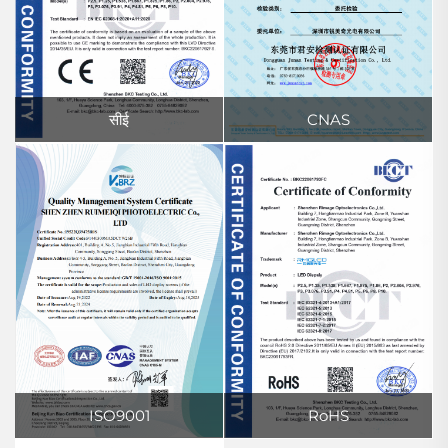
सीई
CNAS
ISO9001
RoHS