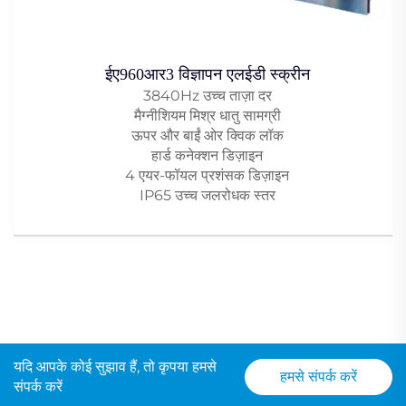
ईए960आर3 विज्ञापन एलईडी स्क्रीन
3840Hz उच्च ताज़ा दर
मैग्नीशियम मिश्र धातु सामग्री
ऊपर और बाईं ओर क्विक लॉक
हार्ड कनेक्शन डिज़ाइन
4 एयर-फॉयल प्रशंसक डिज़ाइन
IP65 उच्च जलरोधक स्तर
यदि आपके कोई सुझाव हैं, तो कृपया हमसे
हमसे संपर्क करें
संपर्क करें