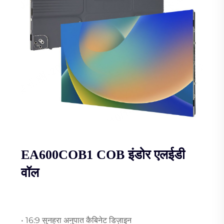
EA600COB1 COB इंडोर एलईडी
वॉल
• 16:9 सुनहरा अनुपात कैबिनेट डिज़ाइन