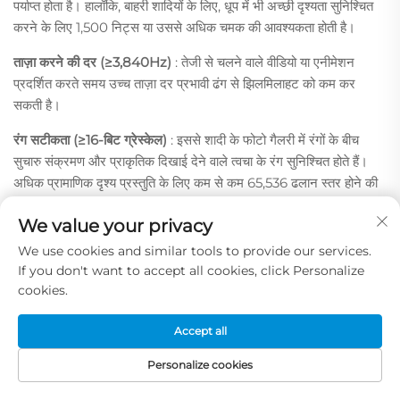
पर्याप्त होता है। हालाँकि, बाहरी शादियों के लिए, धूप में भी अच्छी दृश्यता सुनिश्चित
करने के लिए 1,500 निट्स या उससे अधिक चमक की आवश्यकता होती है।
ताज़ा करने की दर (≥3,840Hz)
: तेजी से चलने वाले वीडियो या एनीमेशन
प्रदर्शित करते समय उच्च ताज़ा दर प्रभावी ढंग से झिलमिलाहट को कम कर
सकती है।
रंग सटीकता (≥16-बिट ग्रेस्केल)
: इससे शादी के फोटो गैलरी में रंगों के बीच
सुचारु संक्रमण और प्राकृतिक दिखाई देने वाले त्वचा के रंग सुनिश्चित होते हैं।
अधिक प्रामाणिक दृश्य प्रस्तुति के लिए कम से कम 65,536 ढलान स्तर होने की
सिफारिश की जाती है।
We value your privacy
कॉन्ट्रास्ट अनुपात (≥3,000:1)
: मंद प्रकाश वाले विवाह समारोहों में विशेष रूप से
We use cookies and similar tools to provide our services.
स्पष्ट और जीवंत रंग गहराई प्राप्त करने के लिए यह महत्वपूर्ण है, क्योंकि यह मूड
If you don't want to accept all cookies, click Personalize
सेटिंग दृश्यों को बढ़ाने में सहायता करता है।
cookies.
6.3 अतिरिक्त कारक
Accept all
6.3.1 बजट संबंधी विचार
Personalize cookies
गुणवत्ता और बजट के बीच संतुलन बनाए रखें। केवल विवाह एलईडी स्क्रीन की