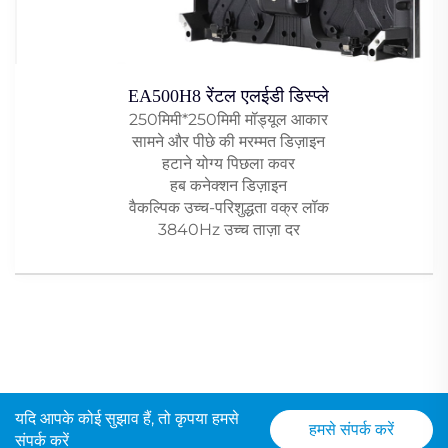
EA500H8 रेंटल एलईडी डिस्प्ले
250मिमी*250मिमी मॉड्यूल आकार
सामने और पीछे की मरम्मत डिज़ाइन
हटाने योग्य पिछला कवर
हब कनेक्शन डिज़ाइन
वैकल्पिक उच्च-परिशुद्धता वक्र लॉक
3840Hz उच्च ताज़ा दर
यदि आपके कोई सुझाव हैं, तो कृपया हमसे
हमसे संपर्क करें
संपर्क करें