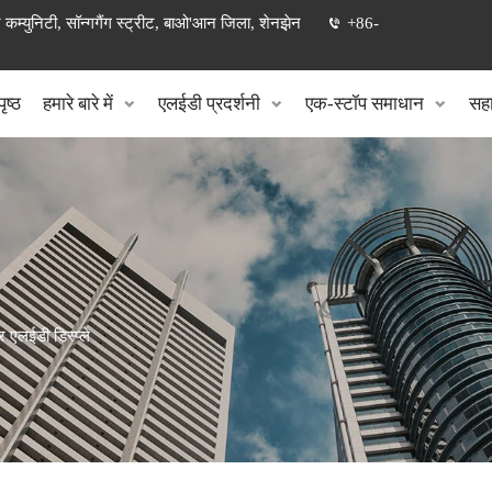
 कम्युनिटी, सॉन्गगैंग स्ट्रीट, बाओ'आन जिला, शेनझ़ेन
+86-
ृष्ठ
हमारे बारे में
एलईडी प्रदर्शनी
एक-स्टॉप समाधान
सहा
 एलईडी डिस्प्ले