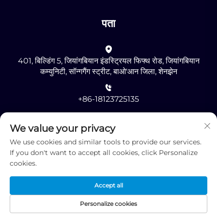
पता
401, बिल्डिंग 5, जियांगबियान इंडस्ट्रियल फिफ्थ रोड, जियांगबियान
कम्युनिटी, सॉन्गगैंग स्ट्रीट, बाओ'आन जिला, शेनझ़ेन
+86-18123725135
[email protected]
We value your privacy
We use cookies and similar tools to provide our services.
If you don't want to accept all cookies, click Personalize
cookies.
Accept all
कॉपीराइट © 2025 द्वारा शेनझ़ेन आरएमजी ऑप्टोइलेक्ट्रॉनिक्स कं, लिमिटेड -
गोपनीयता नीति
Personalize cookies