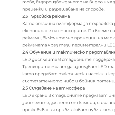
това, възпроизвеждането на видео има 
преценки и разрешаване на спорове.
2.3 Търговска реклама
Като отлична платформа за търговска 
експониране на спонсорите. По време 
реклами, включително промоции на мар
рекламата чрез тези периметрални LED
2.4 Обучение и тактическо представян
LED дисплеите в стадионите поддържат
Треньорите могат да използват LED таб
като предават тактически насоки и кор
състезателното ниво и бойния потенци
2.5 Създаване на атмосфера
LED екрани в стадионите предлагат ин
зрителите, заснети от камери, и орга
преживявания приближават публиката 