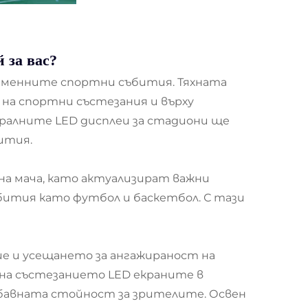
 за вас?
ременните спортни събития. Тяхната
на спортни състезания и върху
ралните LED дисплеи за стадиони ще
ития.
на мача, като актуализират важни
бития като футбол и баскетбол. С тази
 и усещането за ангажираност на
 на състезанието LED екраните в
бавната стойност за зрителите. Освен