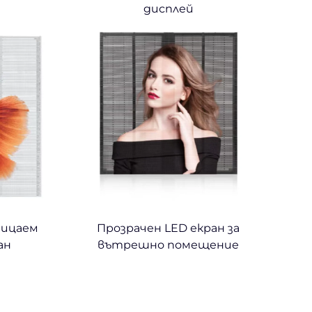
дисплей
ницаем
Прозрачен LED екран за
ан
вътрешно помещение