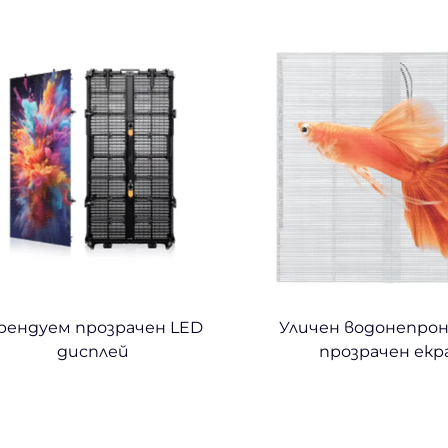
рендуем прозрачен LED
Уличен водонепро
дисплей
прозрачен екр