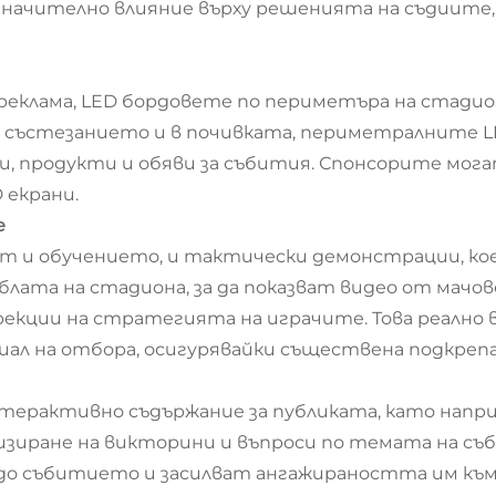
значително влияние върху решенията на съдиите,
реклама, LED бордовете по периметъра на стадио
на състезанието и в почивката, периметралните 
ки, продукти и обяви за събития. Спонсорите мо
 екрани.
е
 и обучението, и тактически демонстрации, кое
лата на стадиона, за да показват видео от мачов
екции на стратегията на играчите. Това реално в
ал на отбора, осигурявайки съществена подкрепа
терактивно съдържание за публиката, като напри
низиране на викторини и въпроси по темата на с
до събитието и засилват ангажираността им към