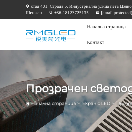
стая 401, Сграда 5, Индустриална улица пета Цзянб
Шенжен
+86-18123725135
[email protected
Начална страница
Контакт
Прозрачен свето
Начална страница
>
Екран с LED
>
Прозр