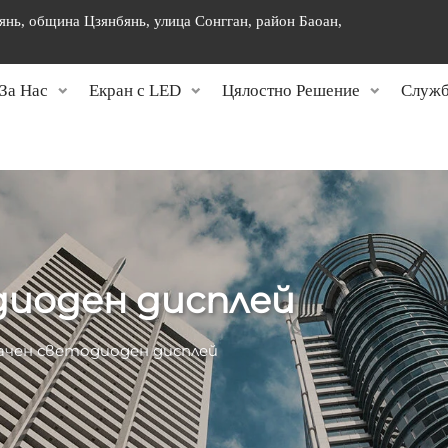
янь, община Цзянбянь, улица Сонгган, район Баоан,
]
За Нас
Екран с LED
Цялостно Решение
Служб
диоден дисплей
ачен светодиоден дисплей