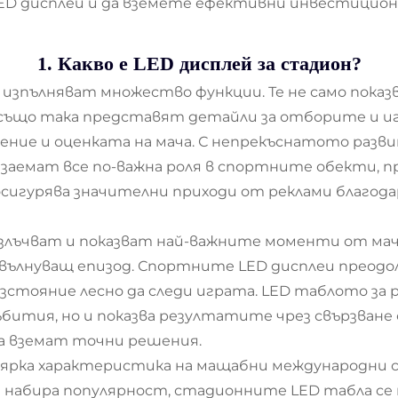
ED дисплеи и да вземете ефективни инвестицион
1. Какво е LED дисплей за стадион?
зпълняват множество функции. Те не само показ
о също така представят детайли за отборите и и
ние и оценката на мача. С непрекъснатото раз
заемат все по-важна роля в спортните обекти, п
сигурява значителни приходи от реклами благода
лъчват и показват най-важните моменти от мача 
вълнуващ епизод. Спортните LED дисплеи преодо
зстояние лесно да следи играта. LED таблото за 
ития, но и показва резултатите чрез свързване
да вземат точни решения.
а ярка характеристика на мащабни международн
т набира популярност, стадионните LED табла се