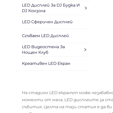
LED Дисплей За DJ Будка И
DJ Конзола
LED Сферичен Дисплей
Сгъваем LED Дисплей
LED Видеостена За
Нощен Клуб
Креативен LED Екран
На стадион LED екранът може незабавно
моменти от мача. LED дисплеите за ст
събития. Целта на тази статия е да ви