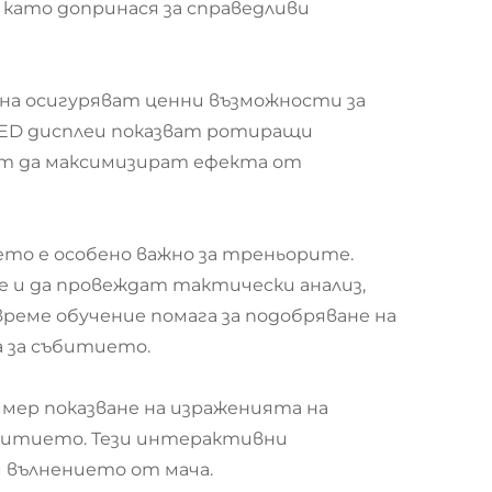
 като допринася за справедливи
на осигуряват ценни възможности за
LED дисплеи показват ротиращи
гат да максимизират ефекта от
то е особено важно за треньорите.
е и да провеждат тактически анализ,
реме обучение помага за подобряване на
 за събитието.
мер показване на израженията на
ъбитието. Тези интерактивни
 вълнението от мача.