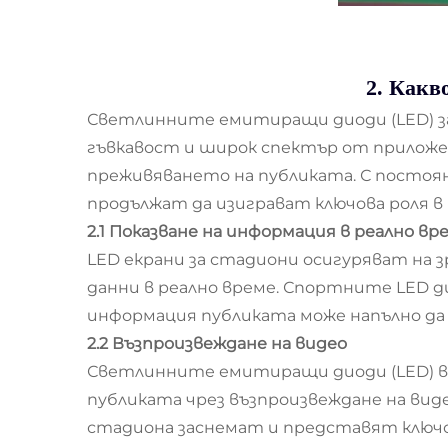
2. Какв
Светлинните емитиращи диоди (LED) за
гъвкавост и широк спектър от приложен
преживяването на публиката. С постоя
продължат да изиграват ключова роля 
2.1 Показване на информация в реално вр
LED екрани за стадиони осигуряват на 
данни в реално време. Спортните LED д
информация публиката може напълно да
2.2 Възпроизвеждане на видео
Светлинните емитиращи диоди (LED) в
публиката чрез възпроизвеждане на вид
стадиона заснемат и представят ключо