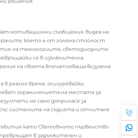
ни решения.
ват мотивационни съобщения, видеа на
грачите, което е от голяма стойност
витие на технологиите, светодиодните
ревръщайки се в изключителна
рение на своята впечатляваща визуална
в реално време, осигурявайки
ляват ограниченията на местата за
резултати не само допринася за
 със системите на съдията и отчитане
и събития като Световното първенство
 превръщат в задължителен и