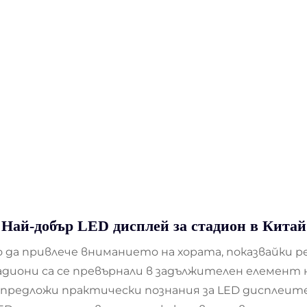
Най-добър LED дисплей за стадион в Китай
 да привлече вниманието на хората, показвайки р
адиони са се превърнали в задължителен елемент
 предложи практически познания за LED дисплеит