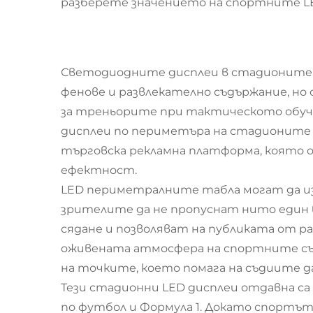
разберете значението на спортните L
Светодиодните дисплеи в стадионите и
фенове и развлекателно съдържание, н
за треньорите при тактическото обуче
дисплеи по периметъра на стадионите 
търговска рекламна платформа, която о
ефектност.
LED периметралните табла могат да из
зрителите да не пропуснат нито един 
сядане и позволяват на публиката от ра
оживената атмосфера на спортните съб
на точките, което помага на съдиите 
Тези стадионни LED дисплеи отдавна с
по футбол и Формула 1. Докато спортъ