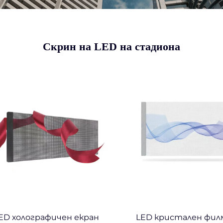
Скрин на LED на стадиона
ED холографичен екран
LED кристален фил