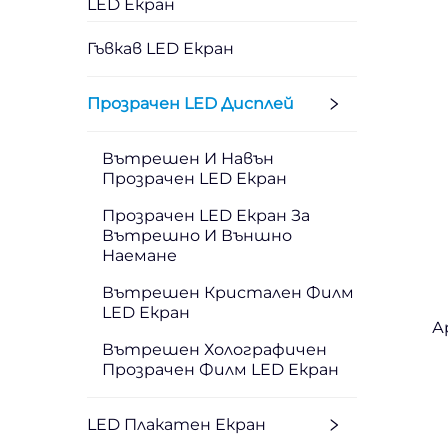
LED Екран
Гъвкав LED Екран
Прозрачен LED Дисплей
Вътрешен И Навън
Прозрачен LED Екран
Прозрачен LED Екран За
Вътрешно И Външно
Наемане
Вътрешен Кристален Филм
LED Екран
А
Вътрешен Холографичен
Прозрачен Филм LED Екран
LED Плакатен Екран