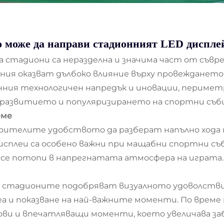
о може да направи стадионният LED дисплей
 стадиони са неразделна и значима част от съв
ия оказват дълбоко влияние върху провеждането 
нния технологичен напредък и иновации, перимет
в развитието и популяризирането на спортни съб
еме
зрителите удобството да разберат напълно хода 
исплеи са особено важни при мащабни спортни съ
 се потопи в напрегнатата атмосфера на играта.
 стадионите подобряват визуалното удоволствие
еа и показване на най-важните моменти. По време
ви и впечатляващи моменти, което увеличава за