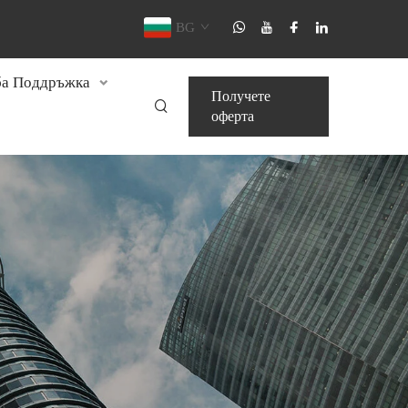
BG
а Поддръжка
Получете
оферта