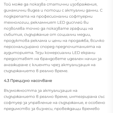
Той може да показва статични изображения,
динамични видеа и потоци с актуални данни. С
подкрепата на професионални софтуерни
технологии, рекламният LED дисплей ви
позволява точно да показвате графици на
събития, съдържание от социални медии,
продуктова реклама и цени на продажба, всичко
персонализирано според предпочитанията на
аудиторията. Тези комерсиални LED екрани
предоставят на брандовете идеален начин за
ангажиране с клиенти чрез актуализация на
съдържанието в реално време.
4.3 Прецизно насочване
Възможността за актуализация на
съдържанието в реално време, интегрирана със
софтуер за управление на съдържание, е особено
предимство за бизнеси, провеждащи времево