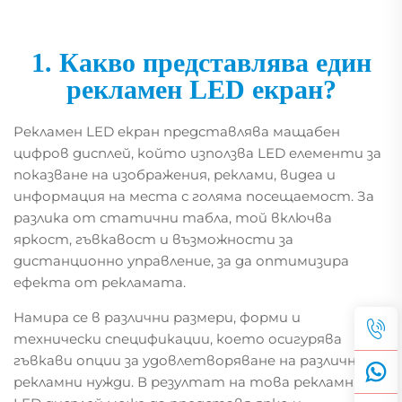
1. Какво представлява един
рекламен LED екран?
Рекламен LED екран представлява мащабен
цифров дисплей, който използва LED елементи за
показване на изображения, реклами, видеа и
информация на места с голяма посещаемост. За
разлика от статични табла, той включва
яркост, гъвкавост и възможности за
дистанционно управление, за да оптимизира
ефекта от рекламата.
Намира се в различни размери, форми и
технически спецификации, което осигурява
гъвкави опции за удовлетворяване на различни
рекламни нужди. В резултат на това рекламният