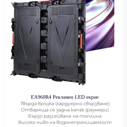
EA960R4 Рекламен LED екран
Твърда връзка (хардуерно свързване)
Отваряща се задна капак (размери)
Бързо разсейване на топлина
Високо ниво на водонепроницаемост