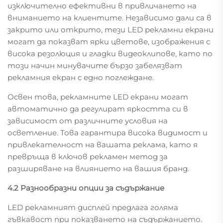
изключително ефективни в привличането на
вниманието на клиентите. Независимо дали са в
закрито или открито, тези LED рекламни екрани
могат да показват ярки цветове, изображения с
висока резолюция и гладки видеоклипове, като по
този начин минувачите бързо забелязват
рекламния екран с едно поглеждане.
Освен това, рекламните LED екрани могат
автоматично да регулират яркостта си в
зависимост от различните условия на
осветление. Това гарантира висока видимост и
привлекателност на вашата реклама, като я
превръща в ключов рекламен метод за
разширяване на влиянието на вашия бранд.
4.2 Разнообразни опции за съдържание
LED рекламният дисплей предлага голяма
гъвкавост при показването на съдържанието.