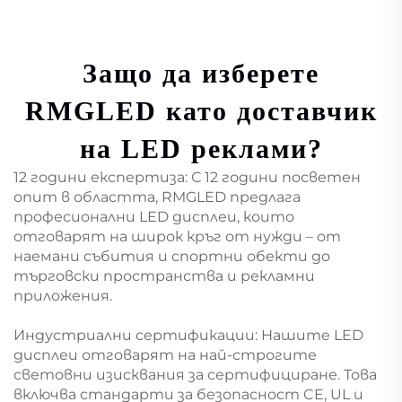
Защо да изберете
RMGLED като доставчик
на LED реклами?
12 години експертиза: С 12 години посветен
опит в областта, RMGLED предлага
професионални LED дисплеи, които
отговарят на широк кръг от нужди – от
наемани събития и спортни обекти до
търговски пространства и рекламни
приложения.
Индустриални сертификации: Нашите LED
дисплеи отговарят на най-строгите
световни изисквания за сертифициране. Това
включва стандарти за безопасност CE, UL и