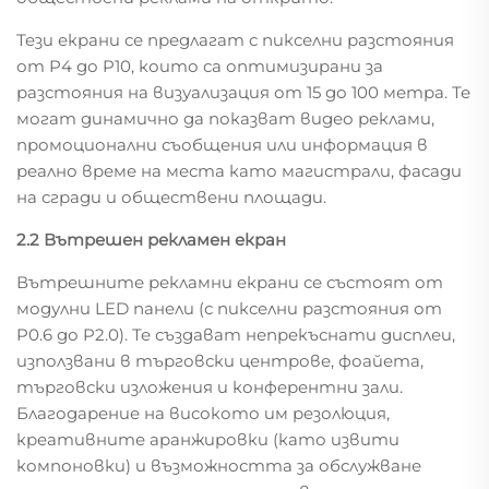
Тези екрани се предлагат с пикселни разстояния
от P4 до P10, които са оптимизирани за
разстояния на визуализация от 15 до 100 метра. Те
могат динамично да показват видео реклами,
промоционални съобщения или информация в
реално време на места като магистрали, фасади
на сгради и обществени площади.
2.2 Вътрешен рекламен екран
Вътрешните рекламни екрани се състоят от
модулни LED панели (с пикселни разстояния от
P0.6 до P2.0). Те създават непрекъснати дисплеи,
използвани в търговски центрове, фоайета,
търговски изложения и конферентни зали.
Благодарение на високото им резолюция,
креативните аранжировки (като извити
компоновки) и възможността за обслужване