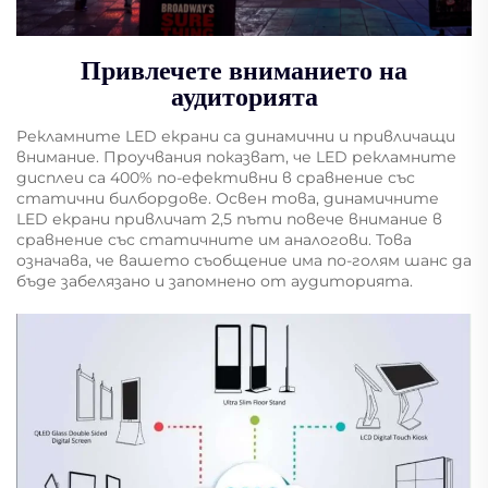
Привлечете вниманието на
аудиторията
Рекламните LED екрани са динамични и привличащи
внимание. Проучвания показват, че LED рекламните
дисплеи са 400% по-ефективни в сравнение със
статични билбордове. Освен това, динамичните
LED екрани привличат 2,5 пъти повече внимание в
сравнение със статичните им аналогови. Това
означава, че вашето съобщение има по-голям шанс да
бъде забелязано и запомнено от аудиторията.