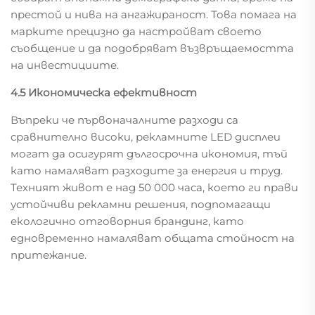
престой и нива на ангажираност. Това помага на
марките прецизно да настройват своето
съобщение и да подобряват възвръщаемостта
на инвестициите.
4.5 Икономическа ефективност
Въпреки че първоначалните разходи са
сравнително високи, рекламните LED дисплеи
могат да осигурят дългосрочна икономия, тъй
като намаляват разходите за енергия и труд.
Техният живот е над 50 000 часа, което ги прави
устойчиви рекламни решения, подпомагащи
екологично отговорния брандинг, като
едновременно намаляват общата стойност на
притежание.