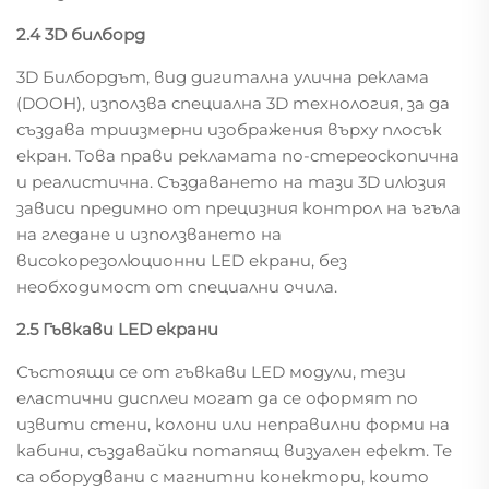
2.4 3D билборд
3D Билбордът, вид дигитална улична реклама
(DOOH), използва специална 3D технология, за да
създава триизмерни изображения върху плосък
екран. Това прави рекламата по-стереоскопична
и реалистична. Създаването на тази 3D илюзия
зависи предимно от прецизния контрол на ъгъла
на гледане и използването на
високорезолюционни LED екрани, без
необходимост от специални очила.
2.5 Гъвкави LED екрани
Състоящи се от гъвкави LED модули, тези
еластични дисплеи могат да се оформят по
извити стени, колони или неправилни форми на
кабини, създавайки потапящ визуален ефект. Те
са оборудвани с магнитни конектори, които