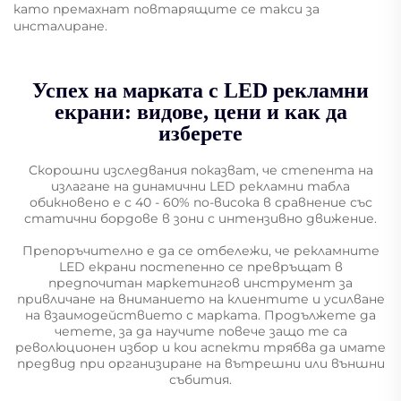
като премахнат повтарящите се такси за
инсталиране.
Успех на марката с LED рекламни
екрани: видове, цени и как да
изберете
Скорошни изследвания показват, че степента на
излагане на динамични LED рекламни табла
обикновено е с 40 - 60% по-висока в сравнение със
статични бордове в зони с интензивно движение.
Препоръчително е да се отбележи, че рекламните
LED екрани постепенно се превръщат в
предпочитан маркетингов инструмент за
привличане на вниманието на клиентите и усилване
на взаимодействието с марката. Продължете да
четете, за да научите повече защо те са
революционен избор и кои аспекти трябва да имате
предвид при организиране на вътрешни или външни
събития.