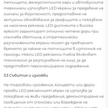
Летищата, железопътните гари и автобусните
терминали използват LED екрани за предаване на
сигнали за безопасност, предоставяне на
актуални обновявания за графиците и показване
на насочена реклама. LED дисплеите с висока
яркост гарантират отлично четене дори при
слънчева светлина, а стратегически
разположените екрани могат да превърнат
времето за чакане на пътниците в източник на
приходи. Някои LED рекламни табла включват
технология за разпознаване на лица, за да
представят персонализирано съдържание.
3.3 Събития и изложби
На търговски изложения, концерти или други
прояви LED рекламният екран се използва за
показване на живи предавания, демонстриране на
съобщения от спонсори или вграждане на
съдържание от социалните медии. Модулният