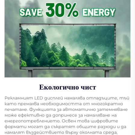
Екологично чист
Рекламният LED дисплей намалява отпадъците, тъй
като премахва необходимостта от многократно
печатане. Функцията за автоматично затемняване
може ефективно да допринесе за намаляване на
енергопотреблението. Освен това цифровите
формати могат да съкратят общите разходи и да
намалят въздействието върху околната среда,