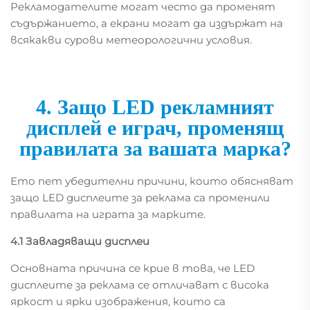
Рекламодателите могат често да променят
съдържанието, а екрани могат да издържат на
всякакви сурови метеорологични условия.
4. Защо LED рекламният
дисплей е играч, променящ
правилата за вашата марка?
Ето пет убедителни причини, които обясняват
защо LED дисплеите за реклама са променили
правилата на играта за марките.
4.1 Завладяващи дисплеи
Основната причина се крие в това, че LED
дисплеите за реклама се отличават с висока
яркост и ярки изображения, които са