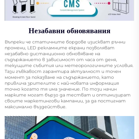
Незабавни обновявания
Въпреки че статичните бордове изискват ръчни
промени, LED рекламните екрани позволяват
незабавно дистанционно обновяване на
съдържанието в зависимост от часа от деня,
текущите събития или метеорологичните условия.
Тази гъвкавост гарантира актуалност и точен
момент за показване на съдържанието, като
привлича зрителите с най-новата информация
точно когато тя има значение. По този начин
марките могат бързо да тестват и оптимизират
своите маркетингови кампании, за да постигнат
максимално въздействие.