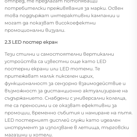
отпред, те предлагат потопяващи
потребителски преживявания за марки. Освен
това поддържат интерактивни кампании и
могат да показват високоефектни
промоционални визуали.
2.3 LED постер екран
Тези стилни и самостоятелни вертикални
устройства са известни още като LED
постерни екрани или LED тотеми. Те
притежават малък пикселен щрих,
функционалност за сензорно взаимодействие и
възможност за дистанционно актуализиране на
съдържанието. Снабдени с универсални колелца,
те са преносими и се оказват ефективни за
промоции, временно събития и намиране на пътя.
LED постерният дисплей служи като идеален
инструмент за използване в летища, търговски
магазини и хотели.