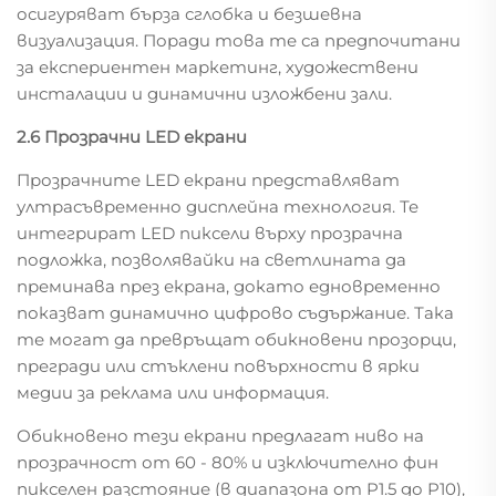
осигуряват бърза сглобка и безшевна
визуализация. Поради това те са предпочитани
за експериентен маркетинг, художествени
инсталации и динамични изложбени зали.
2.6 Прозрачни LED екрани
Прозрачните LED екрани представляват
ултрасъвременно дисплейна технология. Те
интегрират LED пиксели върху прозрачна
подложка, позволявайки на светлината да
преминава през екрана, докато едновременно
показват динамично цифрово съдържание. Така
те могат да превръщат обикновени прозорци,
прегради или стъклени повърхности в ярки
медии за реклама или информация.
Обикновено тези екрани предлагат ниво на
прозрачност от 60 - 80% и изключително фин
пикселен разстояние (в диапазона от P1.5 до P10),