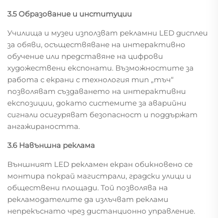
3.5 Образование и институции
Училища и музеи използват рекламни LED дисплеи
за обяви, осъществяване на интерактивно
обучение или представяне на цифрови
художествени експонати. Възможностите за
работа с екрани с технология тип „тъч“
позволяват създаването на интерактивни
експозиции, докато системите за аварийни
сигнали осигуряват безопасност и поддържат
ангажираността.
3.6 Навъншна реклама
Външният LED рекламен екран обикновено се
монтира покрай магистрали, градски улици и
обществени площади. Той позволява на
рекламодателите да излъчват реклами
непрекъснато чрез дистанционно управление.