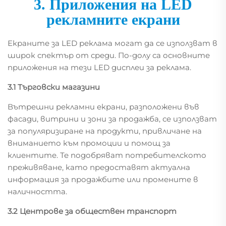
3. Приложения на LED
рекламните екрани
Екраните за LED реклама могат да се използват в
широк спектър от среди. По-долу са основните
приложения на тези LED дисплеи за реклама.
3.1 Търговски магазини
Вътрешни рекламни екрани, разположени във
фасади, витрини и зони за продажба, се използват
за популяризиране на продукти, привличане на
вниманието към промоции и помощ за
клиентите. Те подобряват потребителското
преживяване, като предоставят актуална
информация за продажбите или промените в
наличността.
3.2 Центрове за обществен транспорт