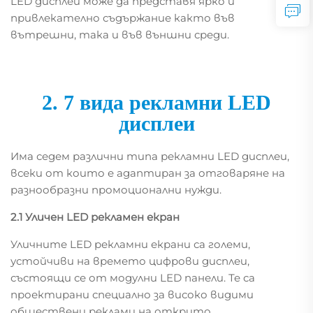
LED дисплей може да представя ярко и
привлекателно съдържание както във
вътрешни, така и във външни среди.
2. 7 вида рекламни LED
дисплеи
Има седем различни типа рекламни LED дисплеи,
всеки от които е адаптиран за отговаряне на
разнообразни промоционални нужди.
2.1 Уличен LED рекламен екран
Уличните LED рекламни екрани са големи,
устойчиви на времето цифрови дисплеи,
състоящи се от модулни LED панели. Те са
проектирани специално за високо видими
обществени реклами на открито.