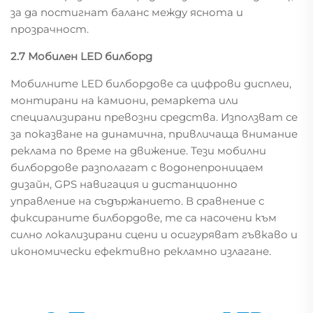
за да постигнат баланс между яснота и
прозрачност.
2.7 Мобилен LED билборд
Мобилните LED билбордове са цифрови дисплеи,
монтирани на камиони, ремаркета или
специализирани превозни средства. Използват се
за показване на динамична, привличаща внимание
реклама по време на движение. Тези мобилни
билбордове разполагат с водонепроницаем
дизайн, GPS навигация и дистанционно
управление на съдържанието. В сравнение с
фиксираните билбордове, те са насочени към
силно локализирани сцени и осигуряват гъвкаво и
икономически ефективно рекламно излагане.