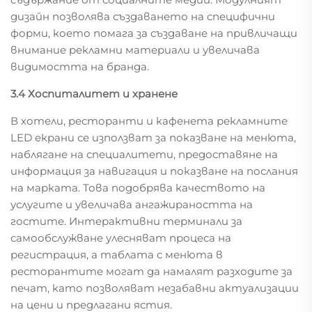
дизайн позволява създаването на специфични
форми, което помага за създаване на привличащи
внимание рекламни материали и увеличава
видимостта на бранда.
3.4 Хоспиталитет и хранене
В хотели, ресторанти и кафенета рекламните
LED екрани се използват за показване на менюта,
наблягане на специалитети, предоставяне на
информация за навигация и показване на послания
на марката. Това подобрява качеството на
услугите и увеличава ангажираността на
гостите. Интерактивни терминали за
самообслужване улесняват процеса на
регистрация, а таблата с менюта в
ресторантите могат да намалят разходите за
печат, като позволяват незабавни актуализации
на цени и предлагани ястия.