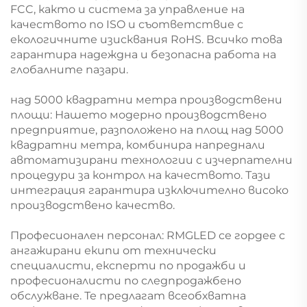
FCC, както и система за управление на
качеството по ISO и съответствие с
екологичните изисквания RoHS. Всичко това
гарантира надеждна и безопасна работа на
глобалните пазари.
над 5000 квадратни метра производствени
площи: Нашето модерно производствено
предприятие, разположено на площ над 5000
квадратни метра, комбинира напреднали
автоматизирани технологии с изчерпателни
процедури за контрол на качеството. Тази
интеграция гарантира изключително високо
производствено качество.
Професионален персонал: RMGLED се гордее с
ангажирани екипи от технически
специалисти, експерти по продажби и
професионалисти по следпродажбено
обслужване. Те предлагат всеобхватна