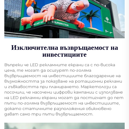
Изключителна възвръщаемост на
инвестициите
Въпреки че LED рекламните екрани са с по-висока
цена, те могат да осигурят по-голяма
възвръщаемост на инвестициите благодарение на
възможността за показване на ротационни реклами
и гъвкавостта при планирането. Маркетолози са
посочили, че насочени цифрови кампании с използване
на LED рекламни екрани могат да постигнат до пет
пъти по-голяма възвръщаемост на инвестициите,
докато статичните разположения обикновено
дават само три пъти възвръщаемост.