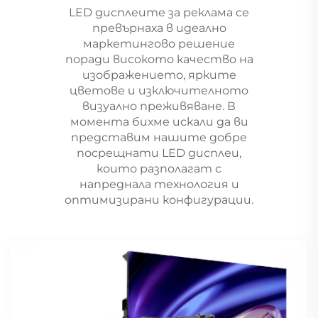
LED дисплеите за реклама се
превърнаха в идеално
маркетингово решение
поради високото качество на
изображението, ярките
цветове и изключителното
визуално преживяване. В
момента бихме искали да ви
представим нашите добре
посрещнати LED дисплеи,
които разполагат с
напреднала технология и
оптимизирани конфигурации.