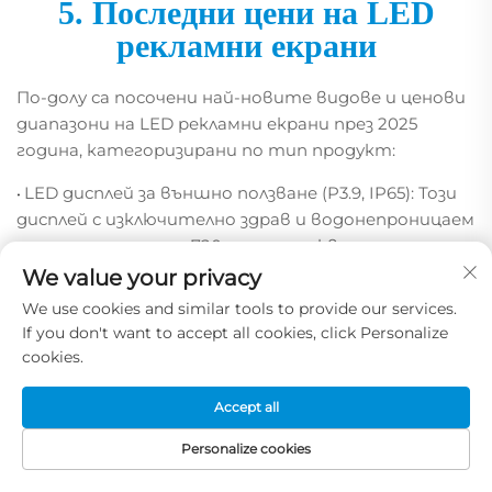
5. Последни цени на LED
рекламни екрани
По-долу са посочени най-новите видове и ценови
диапазони на LED рекламни екрани през 2025
година, категоризирани по тип продукт:
LED дисплей за външно ползване (P3.9, IP65): Този
•
дисплей с изключително здрав и водонепроницаем
модул има цена от 720 долара на квадратен
метър и е отличен избор за външни табели.
We value your privacy
We use cookies and similar tools to provide our services.
LED билборд за външно ползване (8 мм
•
If you don't want to accept all cookies, click Personalize
разстояние между пикселите): Пълноценен
cookies.
външен билборд с размери приблизително 2,9
метра на 0,8 метра е на разположение за 5190
Accept all
долара. Поддържа дистанционно обновяване на
съдържанието чрез облачни технологии.
Personalize cookies
Прозрачна лепяща LED филма: Тази ултратънка
•