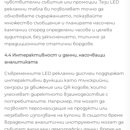
чувствителни събития или промоции. Тези LED
рекламни табла ви позволяват точно да
обновявате съдържанието, показвайте
множество съобщения и планирате насочени
кампании според определени часове и целева
аудитория, без закъснението, типично за
традиционните статични бордове.
4.4 Интерактивност и данни, насочващи
аналитиката
Съвременните LED рекламни дисплеи поддържат
интерактивни функции като тъчскрийни,
сензори за движение или QR кодове, които
улесняват директното взаимодействие с
потребителите. Например, те могат да
позволят персонализация на продукти или
незабавно използване на купони. В същото време
вградените аналитични инструменти могат да
събират анонимни демографски данни, време на