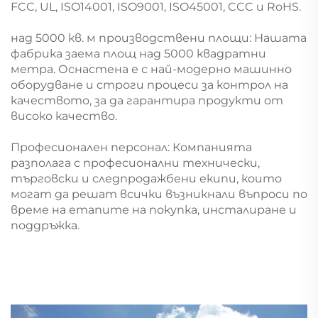
FCC, UL, ISO14001, ISO9001, ISO45001, CCC и RoHS.
над 5000 кв. м производствени площи: Нашата
фабрика заема площ над 5000 квадратни
метра. Оснастена е с най-модерно машинно
оборудване и строги процеси за контрол на
качеството, за да гарантира продукти от
високо качество.
Професионален персонал: Компанията
разполага с професионални технически,
търговски и следпродажбени екипи, които
могат да решат всички възникнали въпроси по
време на етапите на покупка, инсталиране и
поддръжка.