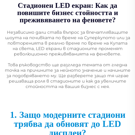
Стадионен LED екран: Как да
повишите бизнес стойността и
преживяването на феновете?
Независимо дали става въпрос за впечатляващите
шоута на почивката по време на Суперкупото или за
повторенията в реално време по време на Купата
на света, LED екрани в стадионите променят
революционно преживяванията на феновете.
Това ръководство ще разгледа темата от гледна
точка на причините за нейното значение и начините
за подобряването му. Ще разберете защо тя играе
решаваща роля в стадионите и как да увеличите
стойността на вашия бизнес с нея.
1. Защо модерните стадиони
трябва да обновят до LED
дисплеи?