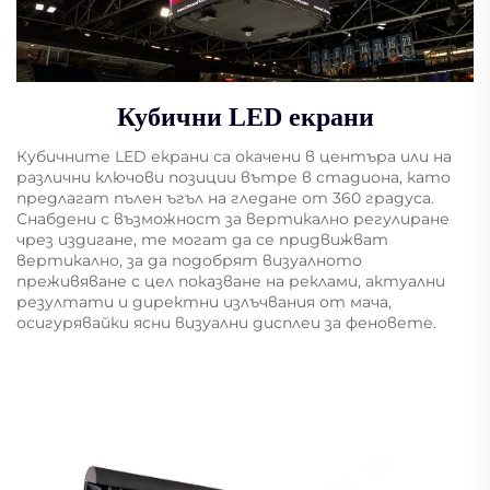
Кубични LED екрани
Кубичните LED екрани са окачени в центъра или на
различни ключови позиции вътре в стадиона, като
предлагат пълен ъгъл на гледане от 360 градуса.
Снабдени с възможност за вертикално регулиране
чрез издигане, те могат да се придвижват
вертикално, за да подобрят визуалното
преживяване с цел показване на реклами, актуални
резултати и директни излъчвания от мача,
осигурявайки ясни визуални дисплеи за феновете.