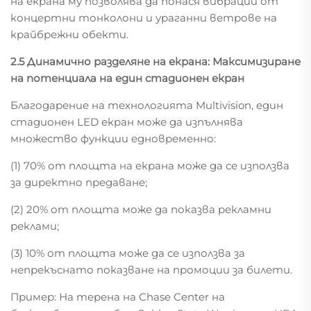
на екрана му позволява да понася вибрации от
концертни тонколони и ураганни ветрове на
крайбрежни обекти.
2.5 Динамично разделяне на екрана: Максимизиране
на потенциала на един стадионен екран
Благодарение на технологията Multivision, един
стадионен LED екран може да изпълнява
множество функции едновременно:
(1) 70% от площта на екрана може да се използва
за директно предаване;
(2) 20% от площта може да показва рекламни
реклами;
(3) 10% от площта може да се използва за
непрекъснато показване на промоции за билети.
Пример: На терена на Chase Center на