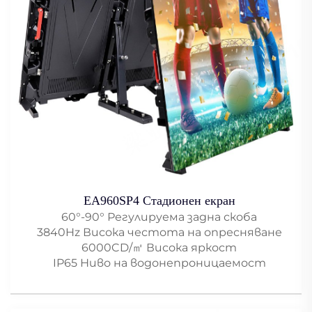
EA960SP4 Стадионен екран
60°-90° Регулируема задна скоба
3840Hz Висока честота на опресняване
6000CD/㎡ Висока яркост
IP65 Ниво на водонепроницаемост