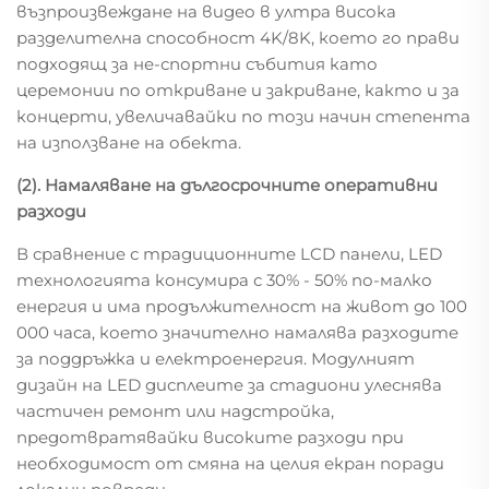
възпроизвеждане на видео в ултра висока
разделителна способност 4K/8K, което го прави
подходящ за не-спортни събития като
церемонии по откриване и закриване, както и за
концерти, увеличавайки по този начин степента
на използване на обекта.
(2). Намаляване на дългосрочните оперативни
разходи
В сравнение с традиционните LCD панели, LED
технологията консумира с 30% - 50% по-малко
енергия и има продължителност на живот до 100
000 часа, което значително намалява разходите
за поддръжка и електроенергия. Модулният
дизайн на LED дисплеите за стадиони улеснява
частичен ремонт или надстройка,
предотвратявайки високите разходи при
необходимост от смяна на целия екран поради