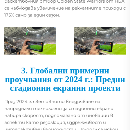
баскетболния отбор Golden State Warriors от НБА
се наблюдава увеличение на рекламните приходи с
175% само за един сезон.
3. Глобални примерни
проучвания от 2024 г.: Предни
стадионни екранни проекти
През 2024 г. световното внедряване на
напреднали технологии за стадионни екрани
набира скорост, подпомагано от иновации в
аспекти като резолюция, издръжливост и
интерактивни възможности. По-долу са някои