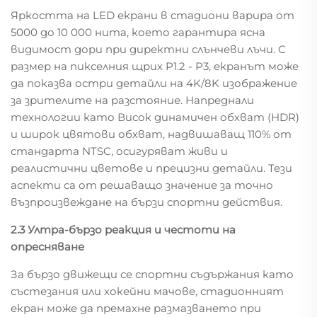
Яркостта на LED екрани в стадиони варира от
5000 до 10 000 нита, което гарантира ясна
видимост дори при директни слънчеви лъчи. С
размер на пикселния щрих P1.2 - P3, екранът може
да показва остри детайли на 4K/8K изображение
за зрителите на разстояние. Напреднали
технологии като Висок динамичен обхват (HDR)
и широк цвятови обхват, надвишаващ 110% от
стандарта NTSC, осигуряват живи и
реалистични цветове и прецизни детайли. Тези
аспекти са от решаващо значение за точно
възпроизвеждане на бързи спортни действия.
2.3 Ултра-бързо реакция и честоти на
опресняване
За бързо движещи се спортни съдържания като
състезания или хокейни мачове, стадионният
екран може да премахне размазването при