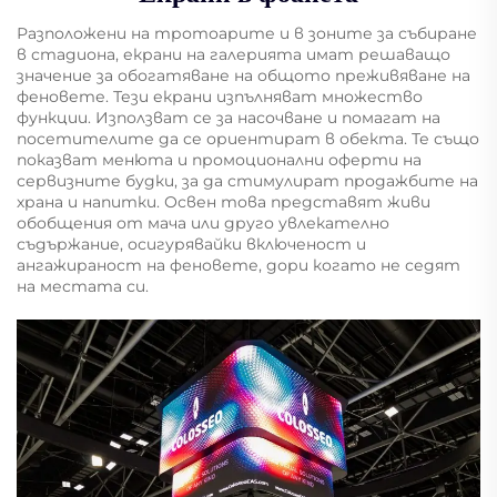
Разположени на тротоарите и в зоните за събиране
в стадиона, екрани на галерията имат решаващо
значение за обогатяване на общото преживяване на
феновете. Тези екрани изпълняват множество
функции. Използват се за насочване и помагат на
посетителите да се ориентират в обекта. Те също
показват менюта и промоционални оферти на
сервизните будки, за да стимулират продажбите на
храна и напитки. Освен това представят живи
обобщения от мача или друго увлекателно
съдържание, осигурявайки включеност и
ангажираност на феновете, дори когато не седят
на местата си.