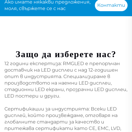
Ако имате някакви предложения,
Контакти
моля, свържете се с нас
Защо да изберете нас?
12 години експертиза: RMGLED е препоръчан
доставчик на LED дисплеи с над 12-годишен
опит в индустрията. Специализираме в
производството на наемни LED дисплеи,
стадионни LED екрани, прозрачни LED дисплеи,
LED постери и други.
Сертификации за индустрията: Всеки LED
дисплей, който произвеждаме, отговаря на
глобалните стандарти за качество и
притежава сертификати като CE, EMC, LVD,