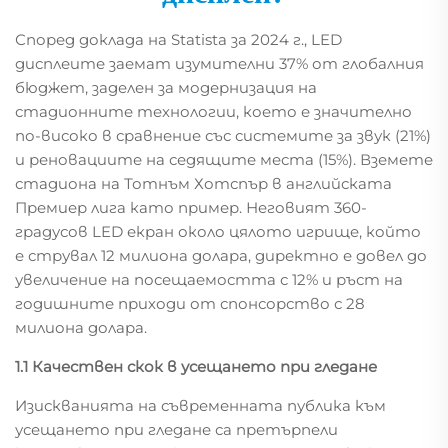
Според доклада на Statista за 2024 г., LED
дисплеите заемат изумителни 37% от глобалния
бюджет, заделен за модернизация на
стадионните технологии, което е значително
по-високо в сравнение със системите за звук (21%)
и реновациите на седящите места (15%). Вземете
стадиона на Тотнъм Хотспър в английската
Премиер лига като пример. Неговият 360-
градусов LED екран около цялото игрище, който
е струвал 12 милиона долара, директно е довел до
увеличение на посещаемостта с 12% и ръст на
годишните приходи от спонсорство с 28
милиона долара.
1.1 Качествен скок в усещането при гледане
Изискванията на съвременната публика към
усещането при гледане са претърпели