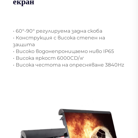
екран
• 60°-90° регулируема задна скоба
• Конструкция с висока степен на
защита
• Високо водонепроницаемо ниво IP65
• Висока яркост 6000CD/㎡
• Висока честота на опресняване 3840Hz