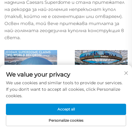
надмина Caesars Superdome и стана притежател
на рекорда за най-големия непрекъснат купол
(такъв, който не е сегментиран или отваряем).
Освен това, той вече притежава титлата за
най-голямата геодезична куполна конструкция в
света.
We value your privacy
We use cookies and similar tools to provide our services.
If you don't want to accept all cookies, click Personalize
4. Основни съображения при
cookies.
закупуване на стадионен
Accept all
екран
Personalize cookies
При избора на периметричен LED дисплей е важно