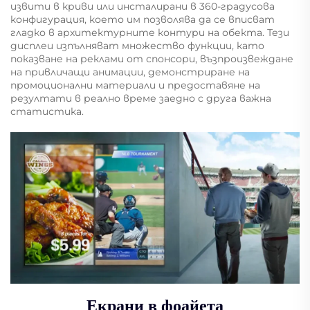
извити в криви или инсталирани в 360-градусова
конфигурация, което им позволява да се вписват
гладко в архитектурните контури на обекта. Тези
дисплеи изпълняват множество функции, като
показване на реклами от спонсори, възпроизвеждане
на привличащи анимации, демонстриране на
промоционални материали и предоставяне на
резултати в реално време заедно с друга важна
статистика.
Екрани в фоайета