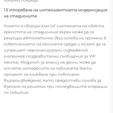
локални повреди.
1.3 Ускоряване на интелигентната модернизация
на стадионите
Когато е свързан към IoT системата на обекта,
яркостта на стадионния екран може да се
регулира автоматично (въз основа на промени в
осветлението на околната среда) и могат да се
изпращат персонализирани съдържания
(например поздравителни съобщения за VIP
места). Модулът за анализ на данни може да
отчете интересите на публиката (като
процент на кликване при повторно
възпроизвеждане), като предостави основа за
вземане на решения при последващите операции
по събития.