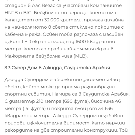
стадион в Лас Вегас са участвали компаниите
HNTB и BIG. Бейзболното игрище, което има
капацитет от 33 000 зрители, прилага дизайна
на най-голямото в света стъклено покритие с
кабелна мрежа. Освен това разполага с масивен
извит LED екран с площ над 1600 квадратни
метра, което го прави най-големия екран в
Мажорната бейзболна лига (MLB).
3.3 Супер Дом в Джидда, Саудитска Арабия
Джедда Супердом е абсолютно зашеметяващ
обект, който може да приема разнообразни
спортни събития. Намира се в Саудитска Арабия.
С диаметър 210 метра (690 фута), височина 46
метра (151 фута) и покрита площ от 34 636
квадратни метра, Джедда Супердом незабавно
придоби изключителна видимост, като наруши
рекордите на две строителни конструкции. Той