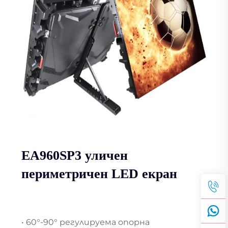
EA960SP3 уличен
периметричен LED екран
• 60°-90° регулируема опорна