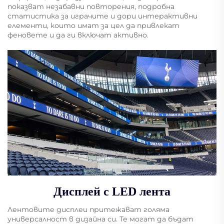
показват незабавни повторения, подробна
статистика за играчите и дори интерактивни
елементи, които имат за цел да привлекат
феновете и да ги включат активно.
Дисплей с LED лента
Лентовите дисплеи притежават голяма
универсалност в дизайна си. Те могат да бъдат