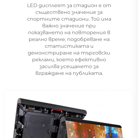
LED дисплеят за стадион е от
съществено значение за
спортните стадиони. Той има
важно значение при
показването на повторения в
реално време, подобряване на
статистиката и
демонстриране на търговски
реклами, което ефективно
засилва усещането за
вграждане на публиката.