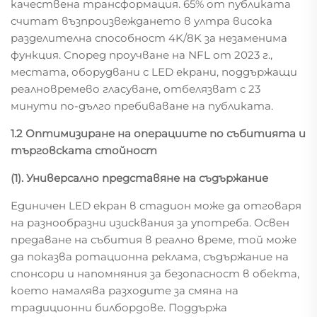
качествена трансформация. 65% от публиката
считат възпроизвеждането в ултра висока
разделителна способност 4K/8K за незаменима
функция. Според проучване на NFL от 2023 г.,
местата, оборудвани с LED екрани, поддържащи
реалновремево гласуване, отбелязват с 23
минути по-дълго пребиваване на публиката.
1.2 Оптимизиране на операциите по събитията и
търговската стойност
(1). Универсално представяне на съдържание
Единичен LED екран в стадион може да отговаря
на разнообразни изисквания за употреба. Освен
предаване на събития в реално време, той може
да показва ротационна реклама, съдържание на
спонсори и напомняния за безопасност в обекта,
което намалява разходите за смяна на
традиционни билбордове. Поддържа