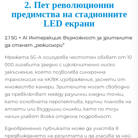
2. Пет революционни
предимства на стадионните
LED екрани
2.1 5G + AI Интеракция: Възможност за зрителите
да станат „режисьори“
Мрежата 5G-A осигурява честотен обхват от 10
000 гигабита заедно с изключително ниско
закъснение, което позволява синхронна
трансмисия на 4K/8K изображения, заснети от
множество камери. Зрителите могат свободно
да превключват между различни гледни точки,
като основната перспектива, крупни планове на
атлети или въздушни снимки, като по този
начин улавят всяка отделна подробност.
Едновременно публиката може да участва в
предвиждането на резултата и да гласува за най-