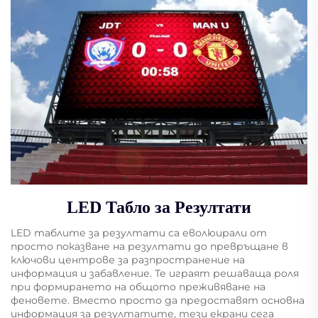
LED Табло за Резултати
LED таблите за резултати са еволюирали от
просто показване на резултати до превръщане в
ключови центрове за разпространение на
информация и забавление. Те играят решаваща роля
при формирането на общото преживяване на
феновете. Вместо просто да предоставят основна
информация за резултатите, тези екрани сега