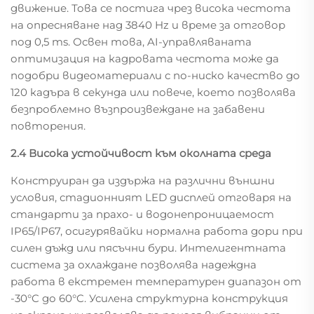
движение. Това се постига чрез висока честота
на опресняване над 3840 Hz и време за отговор
под 0,5 ms. Освен това, AI-управляваната
оптимизация на кадровата честота може да
подобри видеоматериали с по-ниско качество до
120 кадъра в секунда или повече, което позволява
безпроблемно възпроизвеждане на забавени
повторения.
2.4 Висока устойчивост към околната среда
Конструиран да издържа на различни външни
условия, стадионният LED дисплей отговаря на
стандарти за прахо- и водонепроницаемост
IP65/IP67, осигурявайки нормална работа дори при
силен дъжд или пясъчни бури. Интелигентната
система за охлаждане позволява надеждна
работа в екстремен температурен диапазон от
-30°C до 60°C. Усилена структурна конструкция