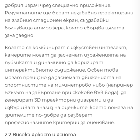
добрия играч чрез специално приложение.
Резултатите ще бъдат незабавно проектирани
на главния стадионен екран, създавайки
вълнуваща атмосфера, която свързва цялата
зала заедно.
Когато се комбинират с изкуствен интелект,
камерите могат да заснемат израженията на
публиката и динамично да коригират
интерактивното съдържание. Освен това
могат прецизно да заснемат движенията на
спортнистите на милиметрово ниво (например
ъгълът на завъртане при скокове във вода), да
генерират 3D траекторни диаграми и да
извършват анализ на оценките, което помага на
зрителите по-добре да разберат
професионалните критерии за оценяване.
2.2 Висока яркост и яснота