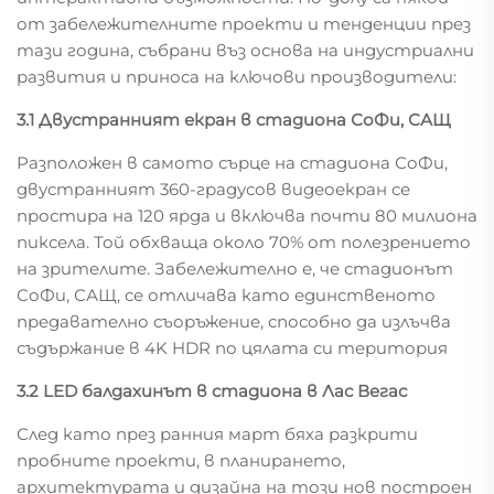
от забележителните проекти и тенденции през
тази година, събрани въз основа на индустриални
развития и приноса на ключови производители:
3.1 Двустранният екран в стадиона СоФи, САЩ
Разположен в самото сърце на стадиона СоФи,
двустранният 360-градусов видеоекран се
простира на 120 ярда и включва почти 80 милиона
пиксела. Той обхваща около 70% от полезрението
на зрителите. Забележително е, че стадионът
СоФи, САЩ, се отличава като единственото
предавателно съоръжение, способно да излъчва
съдържание в 4K HDR по цялата си територия
3.2 LED балдахинът в стадиона в Лас Вегас
След като през ранния март бяха разкрити
пробните проекти, в планирането,
архитектурата и дизайна на този нов построен