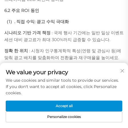
6.2 주요 ROI 동인
（1）. 직접 수익: 광고 수익 극대화
시나리오 기반 가격 책정
: 국제 행사 기간에는 일반 일상 이벤트
세션 대비 광고료가 최대 300%까지 급증할 수 있습니다.
정확 한 위치
: 시청자 인구통계학적 특성(연령 및 관심사 등)에
맞춰 광고 배치를 맞춤화하여 전환율과 재구매율을 높이세요.
동적 콘텐츠
: 실시간 점수, 스폰서 로고 등을 광고에 통합하여
We value your privacy
각 이벤트에 더욱 관련성 있게 만드세요.
We use cookies and similar tools to provide our services.
If you don't want to accept all cookies, click Personalize
지역별 스테이디움 LED 가격 책정
: 스타디움 LED 화면의 가격
cookies.
은 지역에 따라 다르며, 위치, 스타디움 화면의 특정 유형 및 관
중 참여 수준과 같은 요인에 따라 달라집니다.
Accept all
(2). 간접 수익: 티켓 판매, 임대 및 제휴
Personalize cookies
이벤트 임대
: 콘서트, e스포츠 대회, 기업 행사 및 스포츠 이벤트