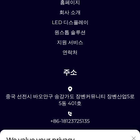
홈페이지
회사 소개
LED 디스플레이
원스톱 솔루션
지원 서비스
연락처
주소
중국 선전시 바오안구 송강가도 장볜커뮤니티 장볜산업5로
5동 401호
+86-18123725135
[email protected]