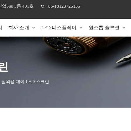
5로 5동 401호
+86-18123725135
지
회사 소개
LED 디스플레이
원스톱 솔루션
크린
>
실외용 대여 LED 스크린