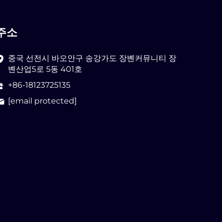
주소
중국 선전시 바오안구 송강가도 장볜커뮤니티 장
볜산업5로 5동 401호
+86-18123725135
[email protected]