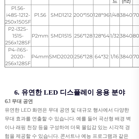
드
(hz)
P1.56-
i48S-1212-
P1.56
SMD1212
200*150
128*96
1/48
3840
7
250x150SF
P2-i32S-
1515-
P2mm
SMD1515
256*128
128*64
1/32
3840
8
256x128SF
P4-i16S-
2020-
P4mm
SMD2020
256*128
64*32
1/16
3840
7
256x128SF
6. 유연한 LED 디스플레이 응용 분야
6.1 무대 공연
유연한 LED 화면은 무대 공연 및 대규모 행사에서 다양한
무대 효과를 연출할 수 있습니다. 예를 들어 곡선형 배경 벽
이나 래핑 천장 등을 구성하여 더욱 몰입감 있는 시각적 경
험을 제공할 수 있습니다. 콘서트나 예능 프로그램과 같은