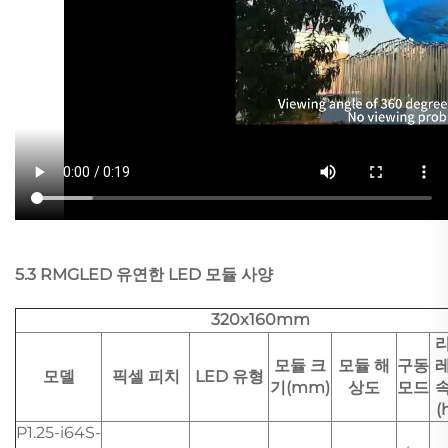
5.3 RMGLED 유연한 LED 모듈 사양
320x160mm
모듈 크
모듈 해
구동
모델
픽셀 피치
LED 유형
기(mm)
상도
모드
(
P1.25-i64S-