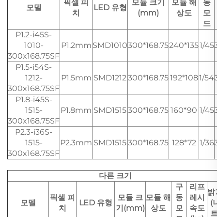
픽셀 피
모듈 크기
모듈 해
동
모델
LED 유형
치
(mm)
상도
모
드
P1.2-i45S-
1010-
P1.2mm
SMD1010
300*168.75
240*135
1/45
300x168.75SF
P1.5-i54S-
1212-
P1.5mm
SMD1212
300*168.75
192*108
1/54
300x168.75SF
P1.8-i45S-
1515-
P1.8mm
SMD1515
300*168.75
160*90
1/45
300x168.75SF
P2.3-i36S-
1515-
P2.3mm
SMD1515
300*168.75
128*72
1/36
300x168.75SF
다른 크기
구
리프
밝
픽셀 피
모듈 크
모듈 해
동
레시
모델
LED 유형
(
치
기(mm)
상도
모
속도
트