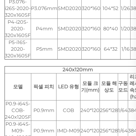
P3.076-
i26S-2020-
P3.076mm
SMD2020
320*160
104*52
1/26
3
320x160SF
P4-i20S-
2020-
P4mm
SMD2020
320*160
80*40
1/20
3
320x160SF
P5-i16S-
2020-
P5mm
SMD2020
320*160
64*32
1/16
3
320x160SF
240x120mm
리
모듈 크
모듈 해
구동
레
모델
픽셀 피치
LED 유형
기(mm)
상도
모드
속
(h
P0.9-i64S-
COB-
P0.9mm
COB
240*120
256*128
1/64
38
240x120SF
P0.9-i64S-
M09-
P0.9mm
IMD-M09
240*120
256*128
1/64
38