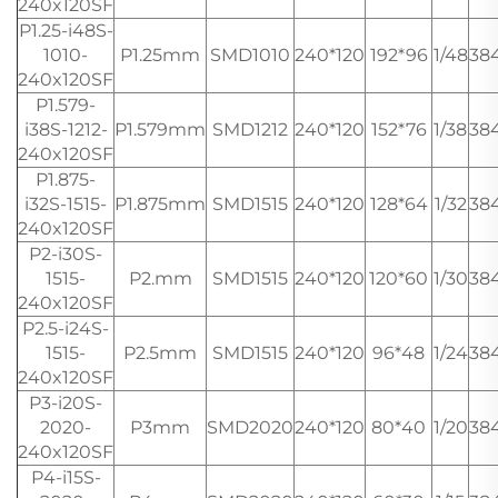
240x120SF
P1.25-i48S-
1010-
P1.25mm
SMD1010
240*120
192*96
1/48
38
240x120SF
P1.579-
i38S-1212-
P1.579mm
SMD1212
240*120
152*76
1/38
38
240x120SF
P1.875-
i32S-1515-
P1.875mm
SMD1515
240*120
128*64
1/32
38
240x120SF
P2-i30S-
1515-
P2.mm
SMD1515
240*120
120*60
1/30
38
240x120SF
P2.5-i24S-
1515-
P2.5mm
SMD1515
240*120
96*48
1/24
38
240x120SF
P3-i20S-
2020-
P3mm
SMD2020
240*120
80*40
1/20
38
240x120SF
P4-i15S-