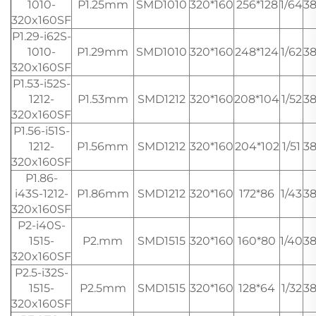
1010-
P1.25mm
SMD1010
320*160
256*128
1/64
3
320x160SF
P1.29-i62S-
1010-
P1.29mm
SMD1010
320*160
248*124
1/62
3
320x160SF
P1.53-i52S-
1212-
P1.53mm
SMD1212
320*160
208*104
1/52
3
320x160SF
P1.56-i51S-
1212-
P1.56mm
SMD1212
320*160
204*102
1/51
3
320x160SF
P1.86-
i43S-1212-
P1.86mm
SMD1212
320*160
172*86
1/43
3
320x160SF
P2-i40S-
1515-
P2.mm
SMD1515
320*160
160*80
1/40
3
320x160SF
P2.5-i32S-
1515-
P2.5mm
SMD1515
320*160
128*64
1/32
3
320x160SF