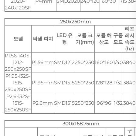
2020-
P4mm
SMD2020
240*120
60*30
1/15
38
240x120SF
250x250mm
리프
LED 유
모듈 크
모듈 해
구동
레시
모델
픽셀 피치
형
기(mm)
상도
모드
속도
(hz)
P1.56-i40S-
1212-
P1.56mm
SMD1212
250*250
160*160
1/40
3840
250x250SF
P1.95-i32S-
1515-
P1.95mm
SMD1515
250*250
128*128
1/32
3840
250x250SF
P2.6-i32S-
1515-
P2.6mm
SMD1515
250*250
96*96
1/32
3840
250x250SF
300x168.75mm
구