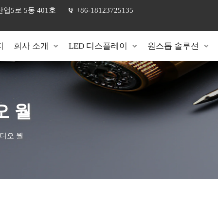
5로 5동 401호
+86-18123725135
지
회사 소개
LED 디스플레이
원스톱 솔루션
오 월
비디오 월