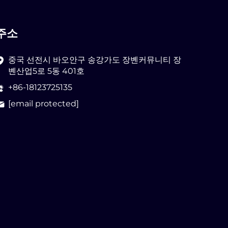
주소
중국 선전시 바오안구 송강가도 장볜커뮤니티 장
볜산업5로 5동 401호
+86-18123725135
[email protected]