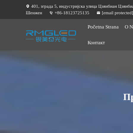
401, зграда 5, индустријска улица Цзянбиан Цзянбиа
Шенжен
+86-18123725135
[email protected
Početna Strana
O 
Контакт
Пр