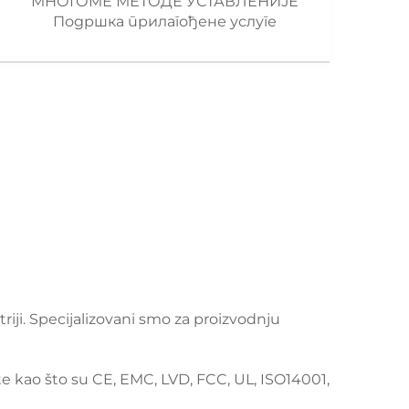
МНОГОМЕ МЕТОДЕ УСТАВЛЕНИЈЕ
Подршка прилагођене услуге
riji. Specijalizovani smo za proizvodnju
kate kao što su CE, EMC, LVD, FCC, UL, ISO14001,