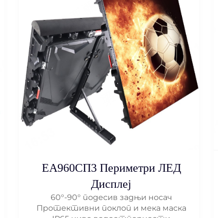
ЕА960СП3 Периметри ЛЕД
Дисплеј
60°-90° подесив задњи носач
Протективни поклоп и мека маска