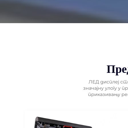
Пре
ЛЕД дисплеј ст
значајну улогу у
приказивању рек