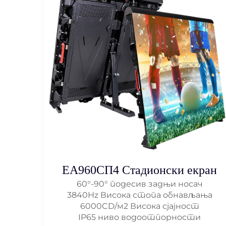
ЕА960СП4 Стадионски екран
60°-90° подесив задњи носач
3840Hz Висока стопа обнављања
6000CD/м2 Висока сјајност
IP65 ниво водоотпорности