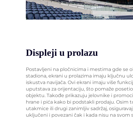
Displeji u prolazu
Postavljeni na pločnicima i mestima gde se ok
stadiona, ekrani u prolazima imaju ključnu 
iskustva navijača. Ovi ekrani imaju više funkci
uputstava za orijentaciju, što pomaže poseti
objektu. Takođe prikazuju jelovnike i promoci
hrane i pića kako bi podstakli prodaju. Osim t
utakmice ili drugi zanimljiv sadržaj, osigurava
uključeni i povezani čak i kada nisu na svom 