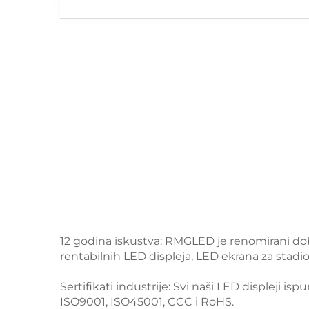
12 godina iskustva: RMGLED je renomirani doba
rentabilnih LED displeja, LED ekrana za stadio
Sertifikati industrije: Svi naši LED displeji i
ISO9001, ISO45001, CCC i RoHS.