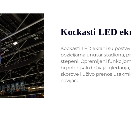
Kockasti LED ek
Kockasti LED ekrani su postavlje
pozicijama unutar stadiona, p
stepeni. Opremljeni funkcijom
bi poboljšali doživljaj gledanja
skorove i uživo prenos utakmic
navijače.