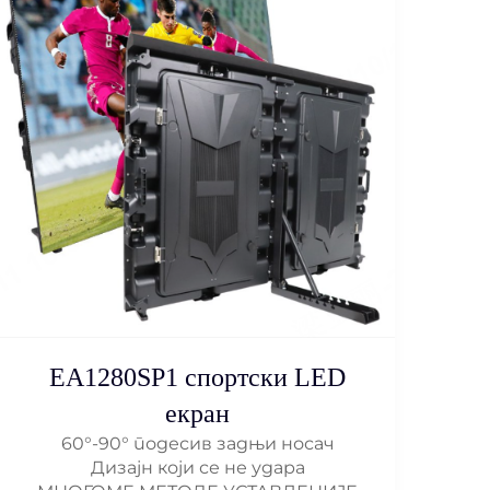
EA1280SP1 спортски LED
екран
60°-90° подесив задњи носач
Дизајн који се не удара