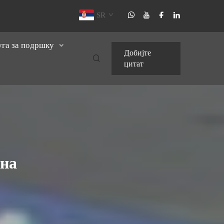
SR
уга за подршку
Добијте
цитат
она