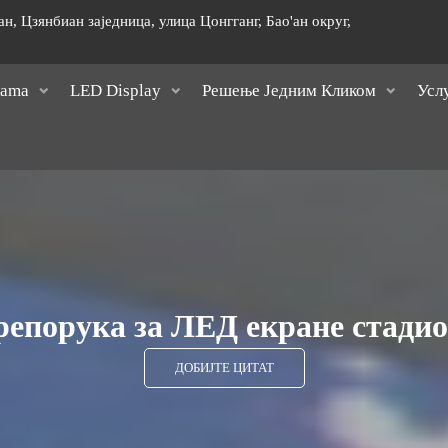
н, Цзянбиан заједница, улица Цонгганг, Бао'ан округ,
]
Nama
LED Display
Решење Једним Кликом
Усл
епорука за ЛЕД екране стади
ДОБИЈТЕ ЦИТАТ