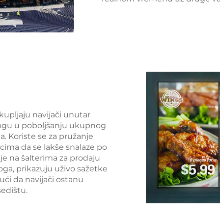
upljaju navijači unutar
ulogu u poboljšanju ukupnog
ja. Koriste se za pružanje
ocima da se lakše snalaze po
je na šalterima za prodaju
oga, prikazuju uživo sažetke
jući da navijači ostanu
sedištu.