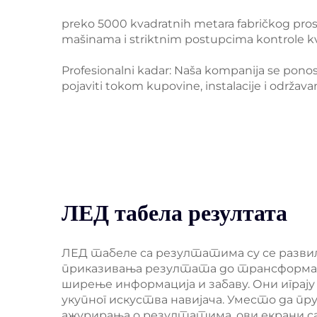
preko 5000 kvadratnih metara fabričkog pros
mašinama i striktnim postupcima kontrole kva
Profesionalni kadar: Naša kompanija se ponos
pojaviti tokom kupovine, instalacije i održavan
ЛЕД табела резултата
ЛЕД табеле са резултатима су се развил
приказивања резултата до трансформац
ширење информација и забаву. Они играју
укупног искуства навијача. Уместо да пр
ажурирања о резултатима, ови екрани с