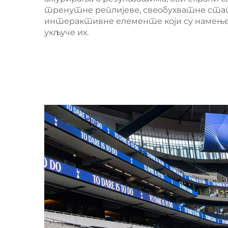
тренутне реплијеве, свеобухватне стат
интерактивне елементе који су намењен
укључе их.