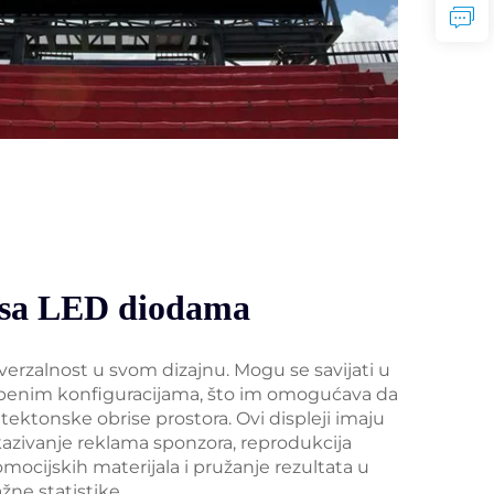
a sa LED diodama
iverzalnost u svom dizajnu. Mogu se savijati u
stepenim konfiguracijama, što im omogućava da
ektonske obrise prostora. Ovi displeji imaju
ikazivanje reklama sponzora, reprodukcija
omocijskih materijala i pružanje rezultata u
ne statistike.