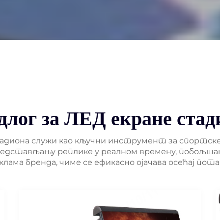
длог за ЛЕД екране стад
адиона служи као кључни инструмент за спортске
 представљању реплике у реалном времену, побољ
лама бренда, чиме се ефикасно ојачава осећај пота