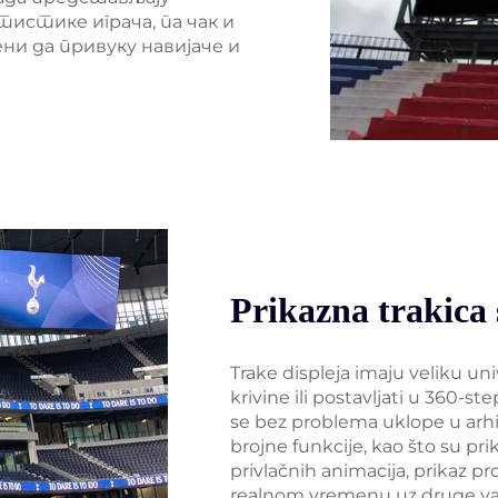
истике играча, па чак и
и да привуку навијаче и
Prikazna trakic
Trake displeja imaju veliku un
krivine ili postavljati u 360-
se bez problema uklope u arhit
brojne funkcije, kao što su pr
privlačnih animacija, prikaz pr
realnom vremenu uz druge važ