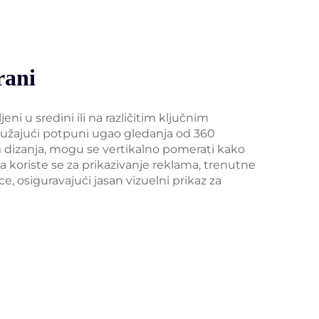
rani
ni u sredini ili na različitim ključnim
ružajući potpuni ugao gledanja od 360
 dizanja, mogu se vertikalno pomerati kako
, a koriste se za prikazivanje reklama, trenutne
e, osiguravajući jasan vizuelni prikaz za