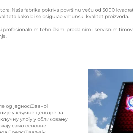
tora: Naša fabrika pokriva površinu veću od 5000 kvadr
liteta kako bi se osigurao vrhunski kvalitet proizvoda.
i profesionalnim tehničkim, prodajnim i servisnim timov
ja.
е од једноставног
ије у кључне центре за
 кључну улогу у обликовању
ужају само основне
ада представљају