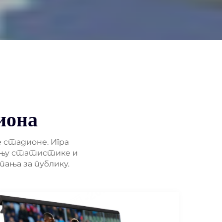
иона
 стадионе. Игра
шању статистике и
пања за публику.