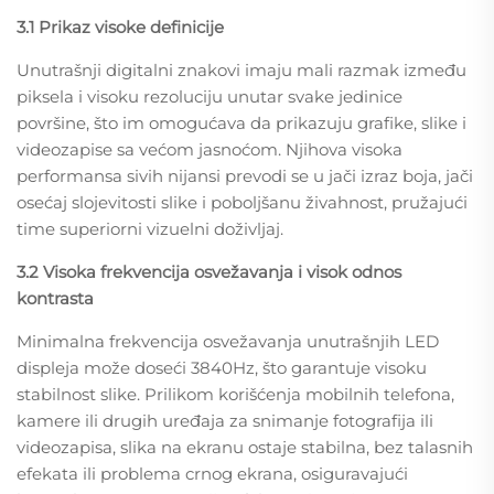
3.1 Prikaz visoke definicije
Unutrašnji digitalni znakovi imaju mali razmak između
piksela i visoku rezoluciju unutar svake jedinice
površine, što im omogućava da prikazuju grafike, slike i
videozapise sa većom jasnoćom. Njihova visoka
performansa sivih nijansi prevodi se u jači izraz boja, jači
osećaj slojevitosti slike i poboljšanu živahnost, pružajući
time superiorni vizuelni doživljaj.
3.2 Visoka frekvencija osvežavanja i visok odnos
kontrasta
Minimalna frekvencija osvežavanja unutrašnjih LED
displeja može doseći 3840Hz, što garantuje visoku
stabilnost slike. Prilikom korišćenja mobilnih telefona,
kamere ili drugih uređaja za snimanje fotografija ili
videozapisa, slika na ekranu ostaje stabilna, bez talasnih
efekata ili problema crnog ekrana, osiguravajući