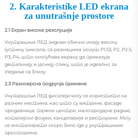
2. Karakteristike LED ekrana
za unutrašnje prostore
2.1 Екран високе резолуције
Унутрашњи ЛЕД зидови обично имају високу
густину пиксела, са размацима попут P1.53, P2, P2.5,
P3, P4, што омогућава екрану да приказује
детаљнију и јаснију слику, што је идеално за
гледање са близу.
2.3 Разноврсна подручја примене
Унутрашњи ЛЕД дисплеји могу се користити на
разним местима, као што су витрине, фасаде
продавница, тржни центри, малопродајне радње,
хотелијски фоајеи, канцеларије и ресторани. Могу
се инсталирати скоро било где у унутрашњим
просторима.