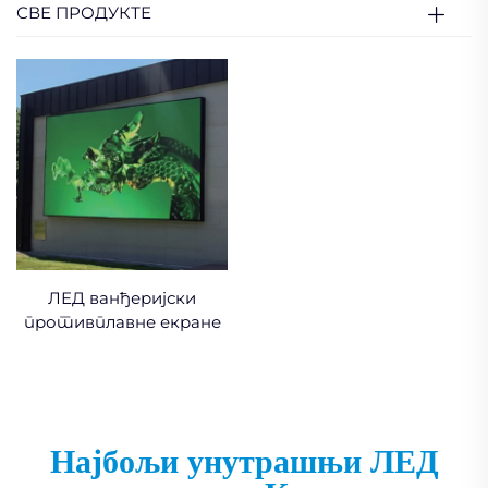
СВЕ ПРОДУКТЕ
ЛЕД ванђеријски
противплавне екране
Најбољи унутрашњи ЛЕД