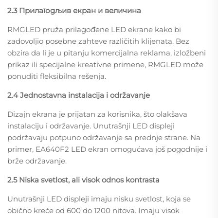
2.3 Прилагодљив екран и величина
RMGLED pruža prilagođene LED ekrane kako bi
zadovoljio posebne zahteve različitih klijenata. Bez
obzira da li je u pitanju komercijalna reklama, izložbeni
prikaz ili specijalne kreativne primene, RMGLED može
ponuditi fleksibilna rešenja.
2.4 Jednostavna instalacija i održavanje
Dizajn ekrana je prijatan za korisnika, što olakšava
instalaciju i održavanje. Unutrašnji LED displeji
podržavaju potpuno održavanje sa prednje strane. Na
primer, EA640F2 LED ekran omogućava još pogodnije i
brže održavanje.
2.5 Niska svetlost, ali visok odnos kontrasta
Unutrašnji LED displeji imaju nisku svetlost, koja se
obično kreće od 600 do 1200 nitova. Imaju visok