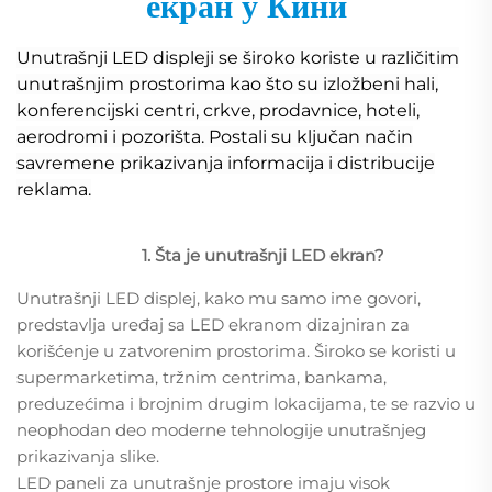
екран у Кини
Unutrašnji LED displeji se široko koriste u različitim
unutrašnjim prostorima kao što su izložbeni hali,
konferencijski centri, crkve, prodavnice, hoteli,
aerodromi i pozorišta. Postali su ključan način
savremene prikazivanja informacija i distribucije
reklama.
1. Šta je unutrašnji LED ekran?
Unutrašnji LED displej, kako mu samo ime govori,
predstavlja uređaj sa LED ekranom dizajniran za
korišćenje u zatvorenim prostorima. Široko se koristi u
supermarketima, tržnim centrima, bankama,
preduzećima i brojnim drugim lokacijama, te se razvio u
neophodan deo moderne tehnologije unutrašnjeg
prikazivanja slike.
LED paneli za unutrašnje prostore imaju visok