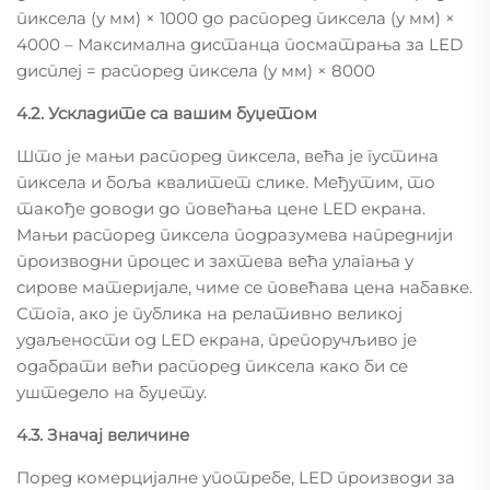
пиксела (у мм) × 1000 до распоред пиксела (у мм) ×
4000 – Максимална дистанца посматрања за LED
дисплеј = распоред пиксела (у мм) × 8000
4.2. Ускладите са вашим буџетом
Што је мањи распоред пиксела, већа је густина
пиксела и боља квалитет слике. Међутим, то
такође доводи до повећања цене LED екрана.
Мањи распоред пиксела подразумева напреднији
производни процес и захтева већа улагања у
сирове материјале, чиме се повећава цена набавке.
Стога, ако је публика на релативно великој
удаљености од LED екрана, препоручљиво је
одабрати већи распоред пиксела како би се
уштедело на буџету.
4.3. Значај величине
Поред комерцијалне употребе, LED производи за