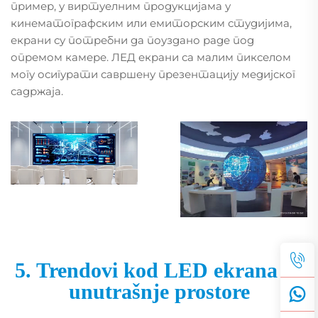
пример, у виртуелним продукцијама у
кинематографским или емиторским студијима,
екрани су потребни да поуздано раде под
опремом камере. ЛЕД екрани са малим пикселом
могу осигурати савршену презентацију медијског
садржаја.
5. Trendovi kod LED ekrana za
unutrašnje prostore