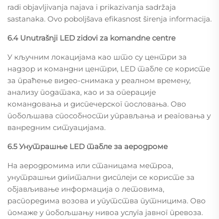
radi objavljivanja najava i prikazivanja sadržaja
sastanaka. Ovo poboljšava efikasnost širenja informacija.
6.4 Unutrašnji LED zidovi za komandne centre
У кључним локацијама као што су центри за
надзор и командни центри, LED табле се користе
за праћење видео-снимака у реалном времену,
анализу података, као и за операције
командовања и диспечерског пословања. Ово
побољшава способности управљања и реаговања у
ванредним ситуацијама.
6.5 Унутрашње LED табле за аеродроме
На аеродромима или станицама метроа,
унутрашњи дигитални дисплеји се користе за
објављивање информација о летовима,
распоредима возова и упутства путницима. Ово
помаже у побољшању нивоа услуга јавног превоза.