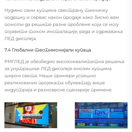
Нудимо свим купцима свестрану техничку
подршку и сервис након продаје како бисмо вам
помогли да решите разне проблеме који се могу
појавити током инсталације, рада и одржавања
ЛЕД дисплеја.
7.4 Глобални тестимонијали купаца
РМГЛЕД је обезбедио висококвалитетна решења
за унутрашње ЛЕД дисплеје многим купцима
широм света. Наши примери успешно
реализованих пројеката обухватају више
индустрија и разноврсне сценарије примене.