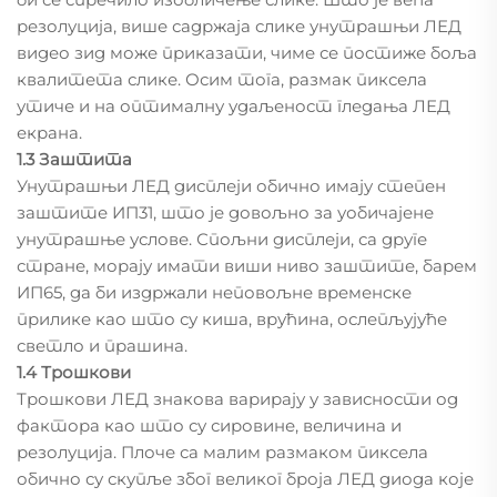
резолуција, више садржаја слике унутрашњи ЛЕД
видео зид може приказати, чиме се постиже боља
квалитета слике. Осим тога, размак пиксела
утиче и на оптималну удаљеност гледања ЛЕД
екрана.
1.3 Заштита
Унутрашњи ЛЕД дисплеји обично имају степен
заштите ИП31, што је довољно за уобичајене
унутрашње услове. Спољни дисплеји, са друге
стране, морају имати виши ниво заштите, барем
ИП65, да би издржали неповољне временске
прилике као што су киша, врућина, ослепљујуће
светло и прашина.
1.4 Трошкови
Трошкови ЛЕД знакова варирају у зависности од
фактора као што су сировине, величина и
резолуција. Плоче са малим размаком пиксела
обично су скупље због великог броја ЛЕД диода које