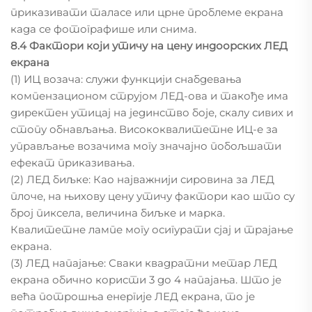
приказивати таласе или црне проблеме екрана
када се фотографише или снима.
8.4 Фактори који утичу на цену индоорских ЛЕД
екрана
(1) ИЦ возача: служи функцији снабдевања
компензационом струјом ЛЕД-ова и такође има
директен утицај на јединство боје, скалу сивих и
стопу обнављања. Висококвалитетне ИЦ-е за
управљање возачима могу значајно побољшати
ефекат приказивања.
(2) ЛЕД биљке: Као најважнији сировина за ЛЕД
плоче, на њихову цену утичу фактори као што су
број пиксела, величина биљке и марка.
Квалитетне лампе могу осигурати сјај и трајање
екрана.
(3) ЛЕД напајање: Сваки квадратни метар ЛЕД
екрана обично користи 3 до 4 напајања. Што је
већа потрошња енергије ЛЕД екрана, то је