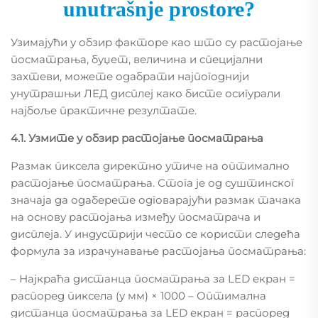
unutrašnje prostore?
Узимајући у обзир факторе као што су растојање
посматрања, буџет, величина и специјални
захтеви, можете одабрати најпогоднији
унутрашњи ЛЕД дисплеј како бисте осигурали
најбоље практичне резултате.
4.1. Узмите у обзир растојање посматрања
Размак пиксела директно утиче на оптимално
растојање посматрања. Стога је од суштинског
значаја да одаберете одговарајући размак тачака
на основу растојања између посматрача и
дисплеја. У индустрији често се користи следећа
формула за израчунавање растојања посматрања:
– Најкраћа дистанца посматрања за LED екран =
распоред пиксела (у мм) × 1000 – Оптимална
дистанца посматрања за LED екран = распоред