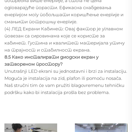
потребна више енергије, а стога ће цена
одговарајуће порасти. Ефикасна снабдевања
енергијом могу побољшати коришћење енергије и
смањити потрошњу енергије.
(4) ЛЕД Екрани Кабинет: Овај фактор је углавном
повезан са сировинама које се користе за
кабинет. Густина и квалитет материјала утичу
на трајност и стабилност екрана.
8.5 Како инсталирати диодски екран у
затвореном простору?
Unutrašnji LED ekrani su jednostavni i brzi za instalaciju.
Moguća je instalacija na zid, plafon ili pomoću nosača.
Naš stručni tim će vam pružiti blagovremenu tehničku
podršku kako bi instalacija prošla bez problema.