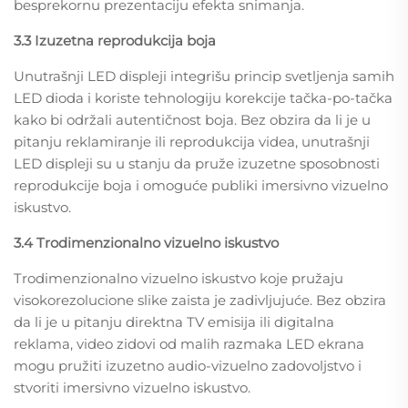
besprekornu prezentaciju efekta snimanja.
3.3 Izuzetna reprodukcija boja
Unutrašnji LED displeji integrišu princip svetljenja samih
LED dioda i koriste tehnologiju korekcije tačka-po-tačka
kako bi održali autentičnost boja. Bez obzira da li je u
pitanju reklamiranje ili reprodukcija videa, unutrašnji
LED displeji su u stanju da pruže izuzetne sposobnosti
reprodukcije boja i omoguće publiki imersivno vizuelno
iskustvo.
3.4 Trodimenzionalno vizuelno iskustvo
Trodimenzionalno vizuelno iskustvo koje pružaju
visokorezolucione slike zaista je zadivljujuće. Bez obzira
da li je u pitanju direktna TV emisija ili digitalna
reklama, video zidovi od malih razmaka LED ekrana
mogu pružiti izuzetno audio-vizuelno zadovoljstvo i
stvoriti imersivno vizuelno iskustvo.