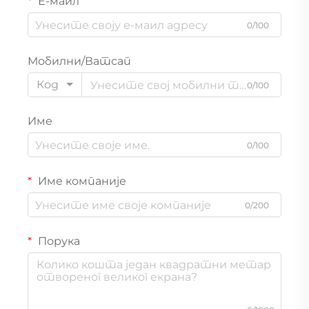
Е-маил
0/100
Мобилни/Ватсап
Код
0/100
Име
0/100
Име компаније
0/200
Порука