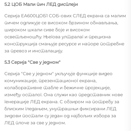
5.2 ЦОБ Мали пич ЛЕД дисплеји
Серија ЕА600ЦОБ1 СОБ-ових СЛЕД екрана са малим
пичем одликује се високом брзином обнављања,
широком шкали сиве боје и високом
осветљеношћу. Његова ултралаг и прецизна
конструкција смањује ресурсе и напоре потребне
за превоз и инсталацију.
5.3 Серија "Све у једном"
Серија "Све у једном" укључује функције видео
комуникације, презентационог екрана,
колаборативне табле и бежичне пројекције,
између осталог. Она служи као представник нове
генерације ЛЕД екрана. С обзиром на потребу за
блиским гледањем, унутрашњи фиксирани ЛЕД
зидови постали су један од најбољих избора за
ЛЕД плоче за све у једном.