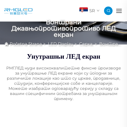
SR
Вонтрани
Джавњопротивопротиво ЛЕД
екран
Početna Strana
>
LED Display
>
Сврха:
>
Вонтрани Джавњопротивопротиво ЛЕД екран
Унутрашњи ЛЕД екран
РМГЛЕД нуди висококвалитетне фиксне производе
за унутрашње ЛЕД екране који су погодни за
различите локације као што су цркве, продавнице,
студији, конференцијске собе и канцеларије.
Можете изабрати одговарајућу серију у складу са
вашим специфичним потребама за унутрашњом
примену.