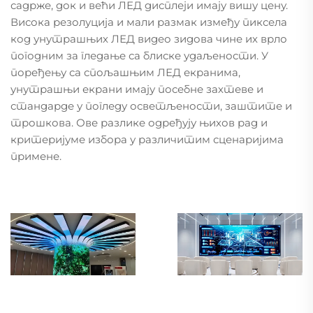
садрже, док и већи ЛЕД дисплеји имају вишу цену.
Висока резолуција и мали размак између пиксела
код унутрашњих ЛЕД видео зидова чине их врло
погодним за гледање са блиске удаљености. У
поређењу са спољашњим ЛЕД екранима,
унутрашњи екрани имају посебне захтеве и
стандарде у погледу осветљености, заштите и
трошкова. Ове разлике одређују њихов рад и
критеријуме избора у различитим сценаријима
примене.