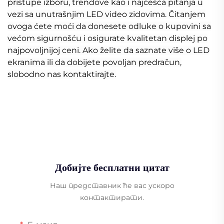
pristupe izboru, trendove kao i najčešća pitanja u
vezi sa unutrašnjim LED video zidovima. Čitanjem
ovoga ćete moći da donesete odluke o kupovini sa
većom sigurnošću i osigurate kvalitetan displej po
najpovoljnijoj ceni. Ako želite da saznate više o LED
ekranima ili da dobijete povoljan predračun,
slobodno nas kontaktirajte.
Добијте бесплатни цитат
Наш представник ће вас ускоро
контактирати.