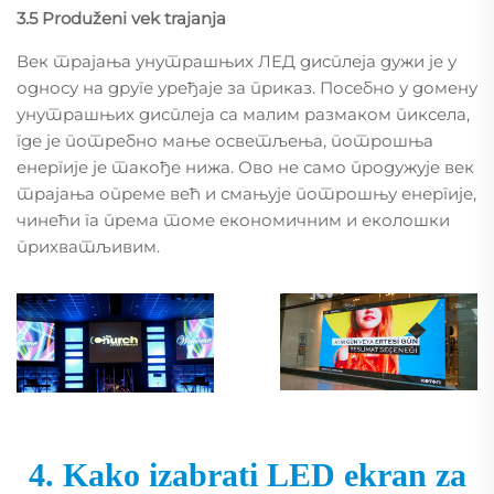
3.5 Produženi vek trajanja
Век трајања унутрашњих ЛЕД дисплеја дужи је у
односу на друге уређаје за приказ. Посебно у домену
унутрашњих дисплеја са малим размаком пиксела,
где је потребно мање осветљења, потрошња
енергије је такође нижа. Ово не само продужује век
трајања опреме већ и смањује потрошњу енергије,
чинећи га према томе економичним и еколошки
прихватљивим.
4. Kako izabrati LED ekran za