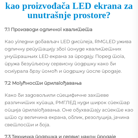
kao proizvođača LED ekrana za
unutrašnje prostore?
7.1 Производи одличног квалитета
Као угледни добављач LED дисплеја, RMGLED ужива
одличну репутацију због понуде квалитетних
унутрашњих LED екрана за продају. Поред тога,
пружа безупљесну сервисну подршку како би
осигурала брзу помоћ и подршку после продаје.
7.2 Могућности прилагођавања
Како би задовољили специфичне захтеве
различитих купаца, РМГЛЕД нуди широк спектар
опција прилагођавања. Оне обухватају аспекте као
што су величина екрана, облик, резолуција, јачина
светлости и боја.
7.3 Техничка подршка и сервис након продаје