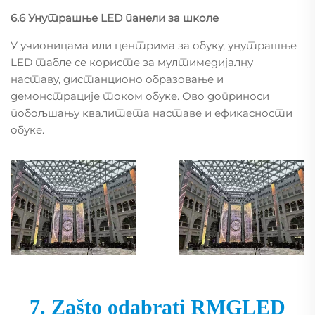
6.6 Унутрашње LED панели за школе
У учионицама или центрима за обуку, унутрашње
LED табле се користе за мултимедијалну
наставу, дистанционо образовање и
демонстрације током обуке. Ово доприноси
побољшању квалитета наставе и ефикасности
обуке.
7. Zašto odabrati RMGLED