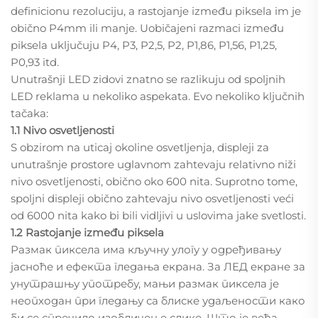
definicionu rezoluciju, a rastojanje između piksela im je
obično P4mm ili manje. Uobičajeni razmaci između
piksela uključuju P4, P3, P2,5, P2, P1,86, P1,56, P1,25,
P0,93 itd.
Unutrašnji LED zidovi znatno se razlikuju od spoljnih
LED reklama u nekoliko aspekata. Evo nekoliko ključnih
tačaka:
1.1 Nivo osvetljenosti
S obzirom na uticaj okoline osvetljenja, displeji za
unutrašnje prostore uglavnom zahtevaju relativno niži
nivo osvetljenosti, obično oko 600 nita. Suprotno tome,
spoljni displeji obično zahtevaju nivo osvetljenosti veći
od 6000 nita kako bi bili vidljivi u uslovima jake svetlosti.
1.2 Rastojanje između piksela
Размак пиксела има кључну улогу у одређивању
јасноће и ефекта гледања екрана. За ЛЕД екране за
унутрашњу употребу, мањи размак пиксела је
неопходан при гледању са блиске удаљености како
би се спречило изобличење слике. Што је већа