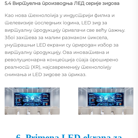
5.4 Виртуелна производња ЛЕД серије зидова
Као нова технологија у индустрији филма и
телевизије последњих година, LED зид за
виртуалну продукцију привлачи све већу пажњу.
Због захтева за малим размаком пиксела,
унутрашњи LED екрани су природан избор за
виртуалну продукцију. Ова иновативна и
револуционарна концепција спаја проширено
реалност (XR), најсавременију технологију
снимања и LED зидове за приказ.
6. Primena LED ekrana za