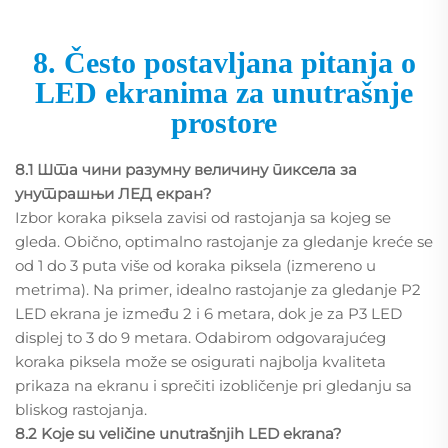
8. Često postavljana pitanja o
LED ekranima za unutrašnje
prostore
8.1 Шта чини разумну величину пиксела за
унутрашњи ЛЕД екран?
Izbor koraka piksela zavisi od rastojanja sa kojeg se
gleda. Obično, optimalno rastojanje za gledanje kreće se
od 1 do 3 puta više od koraka piksela (izmereno u
metrima). Na primer, idealno rastojanje za gledanje P2
LED ekrana je između 2 i 6 metara, dok je za P3 LED
displej to 3 do 9 metara. Odabirom odgovarajućeg
koraka piksela može se osigurati najbolja kvaliteta
prikaza na ekranu i sprečiti izobličenje pri gledanju sa
bliskog rastojanja.
8.2 Koje su veličine unutrašnjih LED ekrana?