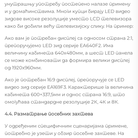
унутрашњу употребу постепено налазе примену
и у домаћинствима. Многи купци бирају LED видео
зидове високе резолуције уместо LCD телевизора
како би добили већу телевизијску слику. На пример:
Ако вам је потребан дисплеј са односом страна 2:1,
препоручујемо LED зид серије EA640F2. Има
величину кабинета 640x480мм, а шест LED панела
се може комбиновати да формира велики дисплеј
од 1920x960мм.
Ако је потребан 16:9 дисплеј, препоручује се LED
видео зид серије EA169F3. Карактерише га величина
кабинета 600×337,5мм и однос страна 16:9, што
омогућава стандардне резолуције 2К, 4К и 8К.
4.4. Разматрање посебних захтева
У одређеним специфичним сценаријама примене,
потребно је узети у обзир посебне захтеве. На