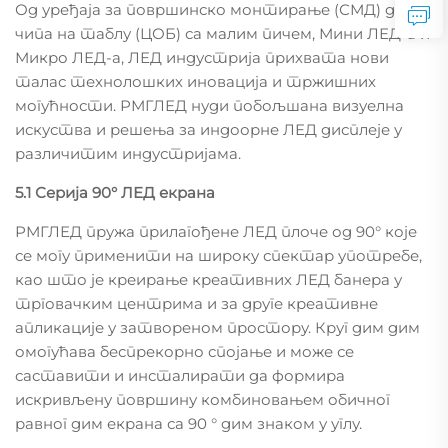
Од уређаја за површинско монтирање (СМД) до
чипа на таблу (ЦОБ) са малим пичем, Мини ЛЕД-а и
Микро ЛЕД-а, ЛЕД индустрија прихвата нови
талас технолошких иновација и тржишних
могућности. РМГЛЕД нуди побољшана визуелна
искуства и решења за индоорне ЛЕД дисплеје у
различитим индустријама.
5.1 Серија 90° ЛЕД екрана
РМГЛЕД пружа прилагођене ЛЕД плоче од 90° које
се могу применити на широку спектар употребе,
као што је креирање креативних ЛЕД банера у
трговачким центрима и за друге креативне
апликације у затвореном простору. Круг дим дим
омогућава беспрекорно спојање и може се
саставити и инсталирати да формира
искривљену површину комбиновањем обичног
равног дим екрана са 90 ° дим знаком у углу.