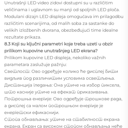
Unutrašnji LED video zidovi dostupni su u različitim
veličinama i uglavnom su manji od spoljnih LED ploča.
Modulani dizajn LED displeja omogućava im prilagodbu
različitim scenarijima, od malih soba za sastanke do
velikih izložbenih dvorana, obezbeđujući time idealne
rezultate prikaza.
8.3 Koji su ključni parametri koje treba uzeti u obzir
prilikom kupovine unutrašnjeg LED ekrana?
Prilikom kupovine LED displeja, nekoliko važnih
parametara zaslužuje pažnju:
Светлост: Ово одређује колико ће дисплеј бити
видљив под различитим условима осветљења.
Дистанција гледања: Она утиче на избор пиксела,
што касније утиче на ефекат приказивања.
Потрошња енергије: Ово одређује трошкове рада,
а дисплеј са малом потрошњом енергије је
енергетски ефикаснији.
Стопа обнављања: утиче на стабилност екрана
екрана. Екран са високом стопом обнављања неће