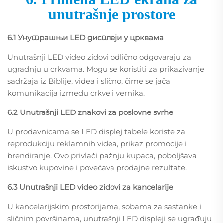
unutrašnje prostore
6.1 Унутрашњи LED дисплеји у црквама
Unutrašnji LED video zidovi odlično odgovaraju za
ugradnju u crkvama. Mogu se koristiti za prikazivanje
sadržaja iz Biblije, videa i slično, čime se jača
komunikacija između crkve i vernika.
6.2 Unutrašnji LED znakovi za poslovne svrhe
U prodavnicama se LED displej tabele koriste za
reprodukciju reklamnih videa, prikaz promocije i
brendiranje. Ovo privlači pažnju kupaca, poboljšava
iskustvo kupovine i povećava prodajne rezultate.
6.3 Unutrašnji LED video zidovi za kancelarije
U kancelarijskim prostorijama, sobama za sastanke i
sličnim površinama, unutrašnji LED displeji se ugrađuju