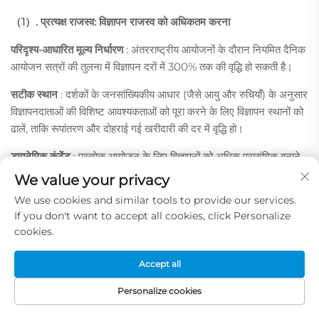
（1）. प्रत्यक्ष राजस्व: विज्ञापन राजस्व को अधिकतम करना
परिदृश्य-आधारित मूल्य निर्धारण
: अंतरराष्ट्रीय आयोजनों के दौरान नियमित दैनिक
आयोजन सत्रों की तुलना में विज्ञापन दरों में 300% तक की वृद्धि हो सकती है।
सटीक स्थान
: दर्शकों के जनसांख्यिकीय आधार (जैसे आयु और रुचियाँ) के अनुसार
विज्ञापनदाताओं की विशिष्ट आवश्यकताओं को पूरा करने के लिए विज्ञापन स्थानों को
ढालें, ताकि रूपांतरण और दोहराई गई खरीदारी की दर में वृद्धि हो।
डायनेमिक कंटेंट
: प्रत्येक आयोजन के लिए विज्ञापनों को अधिक प्रासंगिक बनाने
के लिए स्कोर, प्रायोजक लोगो आदि जैसे रीयल-टाइम तत्वों को शामिल करें।
We value your privacy
We use cookies and similar tools to provide our services.
क्षेत्रीय स्टेडियम एलईडी मूल्य निर्धारण
: स्टेडियम एलईडी स्क्रीन की कीमत क्षेत्र
If you don't want to accept all cookies, click Personalize
के आधार पर भिन्न होती है, जो स्थान, स्टेडियम स्क्रीन के विशिष्ट प्रकारों और
cookies.
दर्शकों की संलग्नता के स्तर जैसे कारकों पर निर्भर करती है।
(2). अप्रत्यक्ष राजस्व: टिकट, किराया और साझेदारी
Accept all
इवेंट किराया
: कॉन्सर्ट, ई-स्पोर्ट्स प्रतियोगिताओं, कॉर्पोरेट कार्यक्रमों और खेल
Personalize cookies
आयोजनों की मेजबानी करने वाले आयोजकों को सुविधाओं का किराया दें।