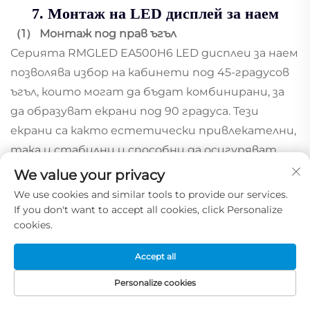
7. Монтаж на LED дисплей за наем
（1） Монтаж под прав ъгъл
Серията RMGLED EA500H6 LED дисплеи за наем
позволява избор на кабинети под 45-градусов
ъгъл, които могат да бъдат комбинирани, за
да образуват екрани под 90 градуса. Тези
екрани са както естетически привлекателни,
така и стабилни и способни да осигуряват
висококачествени ефекти на дисплея от
We value your privacy
всяка перспектива.
We use cookies and similar tools to provide our services.
（2） Изкривен монтаж
If you don't want to accept all cookies, click Personalize
cookies.
Екраните за наем RMGLED LED могат да бъдат
осигурени с високоточни извити ключалки,
Accept all
които позволяват монтиране по крива,
Personalize cookies
независимо дали става въпрос за вътрешна
или външна крива. Например, като вземем под