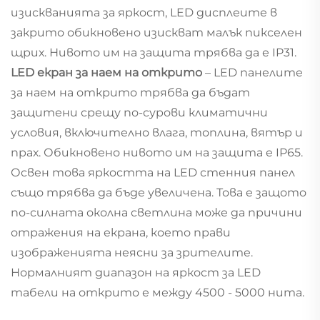
изискванията за яркост, LED дисплеите в
закрито обикновено изискват малък пикселен
щрих. Нивото им на защита трябва да е IP31.
LED екран за наем на открито
– LED панелите
за наем на открито трябва да бъдат
защитени срещу по-сурови климатични
условия, включително влага, топлина, вятър и
прах. Обикновено нивото им на защита е IP65.
Освен това яркостта на LED стенния панел
също трябва да бъде увеличена. Това е защото
по-силната околна светлина може да причини
отражения на екрана, което прави
изображенията неясни за зрителите.
Нормалният диапазон на яркост за LED
табели на открито е между 4500 - 5000 нита.