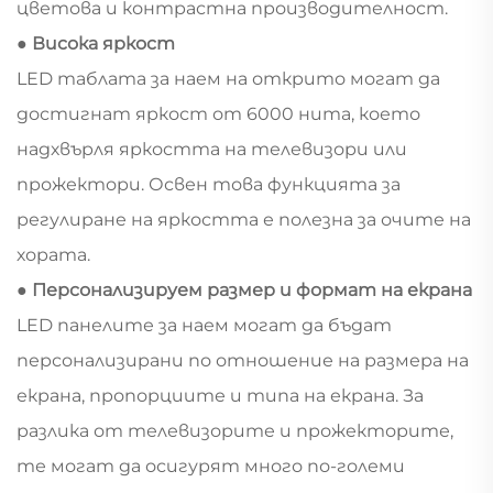
цветова и контрастна производителност.
● Висока яркост
LED таблата за наем на открито могат да
достигнат яркост от 6000 нита, което
надхвърля яркостта на телевизори или
прожектори. Освен това функцията за
регулиране на яркостта е полезна за очите на
хората.
● Персонализируем размер и формат на екрана
LED панелите за наем могат да бъдат
персонализирани по отношение на размера на
екрана, пропорциите и типа на екрана. За
разлика от телевизорите и прожекторите,
те могат да осигурят много по-големи