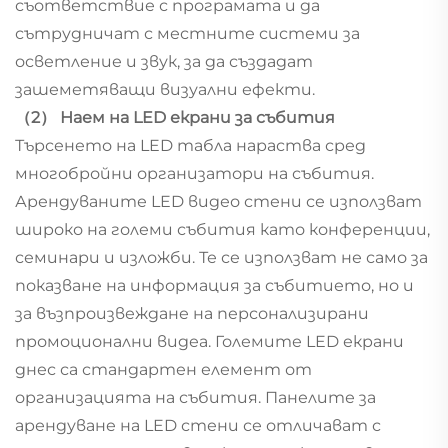
съответствие с програмата и да
сътрудничат с местните системи за
осветление и звук, за да създадат
зашеметяващи визуални ефекти.
（2） Наем на LED екрани за събития
Търсенето на LED табла нараства сред
многобройни организатори на събития.
Арендуваните LED видео стени се използват
широко на големи събития като конференции,
семинари и изложби. Те се използват не само за
показване на информация за събитието, но и
за възпроизвеждане на персонализирани
промоционални видеа. Големите LED екрани
днес са стандартен елемент от
организацията на събития. Панелите за
арендуване на LED стени се отличават с