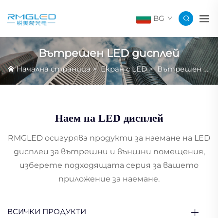
BG
Вътрешен LED дисплей
Начална страница
>
Екран с LED
>
Вътрешен LED дисплей
Наем на LED дисплей
RMGLED осигурява продукти за наемане на LED
дисплеи за вътрешни и външни помещения,
изберете подходящата серия за вашето
приложение за наемане.
ВСИЧКИ ПРОДУКТИ