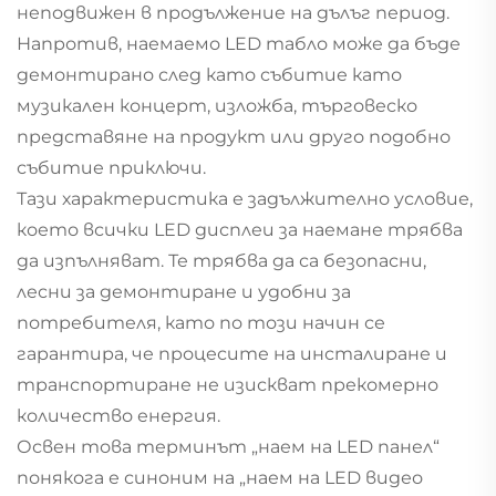
неподвижен в продължение на дълъг период.
Напротив, наемаемо LED табло може да бъде
демонтирано след като събитие като
музикален концерт, изложба, търговеско
представяне на продукт или друго подобно
събитие приключи.
Тази характеристика е задължително условие,
което всички LED дисплеи за наемане трябва
да изпълняват. Те трябва да са безопасни,
лесни за демонтиране и удобни за
потребителя, като по този начин се
гарантира, че процесите на инсталиране и
транспортиране не изискват прекомерно
количество енергия.
Освен това терминът „наем на LED панел“
понякога е синоним на „наем на LED видео