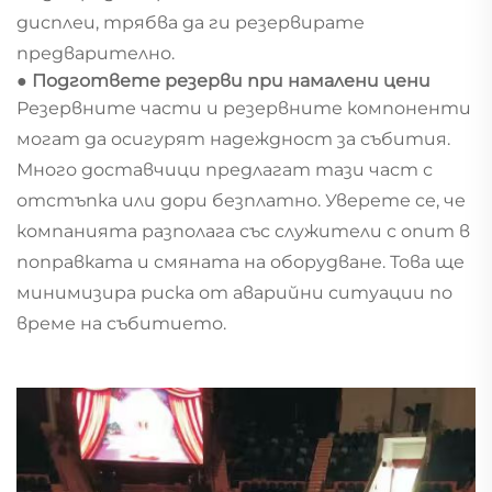
дисплеи, трябва да ги резервирате
предварително.
● Подгответе резерви при намалени цени
Резервните части и резервните компоненти
могат да осигурят надеждност за събития.
Много доставчици предлагат тази част с
отстъпка или дори безплатно. Уверете се, че
компанията разполага със служители с опит в
поправката и смяната на оборудване. Това ще
минимизира риска от аварийни ситуации по
време на събитието.