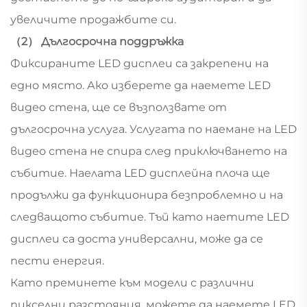
увеличите продажбите си.
（2） Дългосрочна поддръжка
Фиксираните LED дисплеи са закрепени на
едно място. Ако изберете да наемете LED
видео стена, ще се възползвате от
дългосрочна услуга. Услугата по наемане на LED
видео стена не спира след приключването на
събитие. Наелата LED дисплейна плоча ще
продължи да функционира безпроблемно и на
следващото събитие. Тъй като наетите LED
дисплеи са доста универсални, може да се
пести енергия.
Като преминете към модели с различни
пикселни разстояния, можете да наемете LED