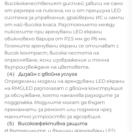
Висококачественият дисплей зависи не само
от размера на пиксела, но и от прецизна LED
система за управление, драйверни ИС и лампи
от най-висока класа. Разстоянието между
пикселите при аренувани LED екрани
обикновено варира от P2.5 мм до P6 мм.
Големите аренувани екрани се отличават с
висок контраст, висока честота на
опресняване, ясни изображения и точна
възпроизвеждане на цветовете.
（4） Дизайн с двойна услуга
Определени модели на арендувани LED екрани
на RMGLED разполагат с двойна конструкция
за обслужване, която намалява разходите за
поддръжка. Модулите могат да бъдат
премахнати за ремонт или подмяна чрез
магнитно устройство за адсорбция.
（5） Високоефективна защита
И вътрешните, и външни арендувани LED