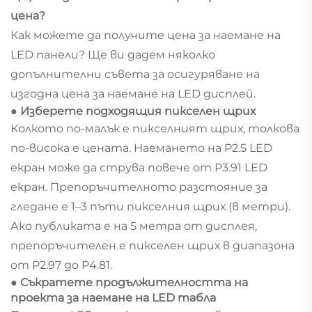
цена?
Как можете да получите цена за наемане на
LED панели? Ще ви дадем няколко
допълнителни съвета за осигуряване на
изгодна цена за наемане на LED дисплей.
● Изберете подходящия пикселен щрих
Колкото по-малък е пикселният щрих, толкова
по-висока е цената. Наемането на P2.5 LED
екран може да струва повече от P3.91 LED
екран. Препоръчителното разстояние за
гледане е 1–3 пъти пикселния щрих (в метри).
Ако публиката е на 5 метра от дисплея,
препоръчителен е пикселен щрих в диапазона
от P2.97 до P4.81.
● Съкратете продължителността на
проекта за наемане на LED табла