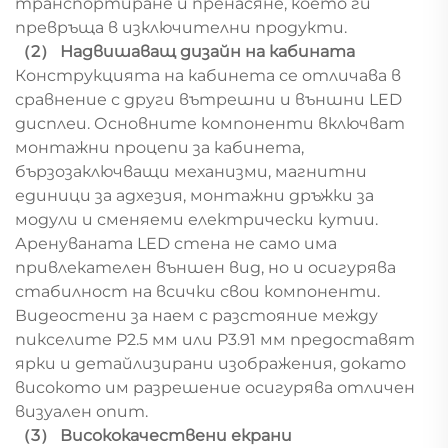
транспортиране и пренасяне, което ги
превръща в изключителни продукти.
（2） Надвишаващ дизайн на кабината
Конструкцията на кабинета се отличава в
сравнение с други вътрешни и външни LED
дисплеи. Основните компоненти включват
монтажни процепи за кабинета,
бързозаключващи механизми, магнитни
единици за адхезия, монтажни дръжки за
модули и сменяеми електрически кутии.
Аренуваната LED стена не само има
привлекателен външен вид, но и осигурява
стабилност на всички свои компоненти.
Видеостени за наем с разстояние между
пикселите P2.5 мм или P3.91 мм предоставят
ярки и детайлизирани изображения, докато
високото им разрешение осигурява отличен
визуален опит.
（3） Висококачествени екрани