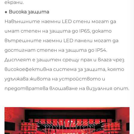
екрани.
● Висока защита
Навъншните наемни LED стени могат да
имат степен на защита до IP65, докато
вътрешните наемни LED панели могат да
достигнат степен на защита до IP54.
Дисплеят е защитен срещу прах и влага чрез
високоефективна система за защита, която
удължава живота на устройството и
предотвратява влошаване на визуалния опит.