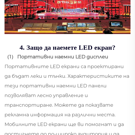
4. Защо да наемете LED екран?
（1） Портативни наемни LED дисплеи
Портативните LED екрани са проектирани
да бъдат леки и тънки. Характеристиките на
тези портативни наемни LED панели
позволяват лесно управление и
транспортиране. Можете да показвате
рекламна информация на различни места.
Мобилните LED екрани ще ви помогнат и да
достигнете до по-широко аудитория и да