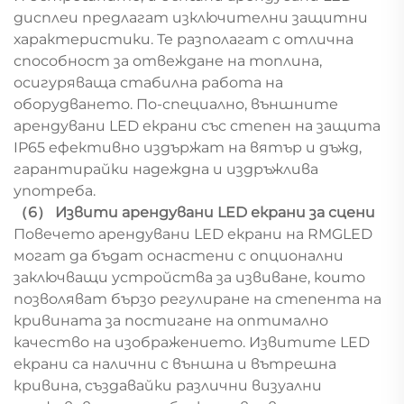
дисплеи предлагат изключителни защитни
характеристики. Те разполагат с отлична
способност за отвеждане на топлина,
осигуряваща стабилна работа на
оборудването. По-специално, външните
арендувани LED екрани със степен на защита
IP65 ефективно издържат на вятър и дъжд,
гарантирайки надеждна и издръжлива
употреба.
（6） Извити арендувани LED екрани за сцени
Повечето арендувани LED екрани на RMGLED
могат да бъдат оснастени с опционални
заключващи устройства за извиване, които
позволяват бързо регулиране на степента на
кривината за постигане на оптимално
качество на изображението. Извитите LED
екрани са налични с външна и вътрешна
кривина, създавайки различни визуални