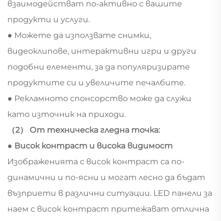
взаимодействат по-активно с вашите
продукти и услуги.
● Можете да използвате снимки,
видеоклипове, интерактивни игри и други
подобни елементи, за да популяризирате
продуктите си и увеличите печалбите.
● Рекламното спонсорство може да служи
като източник на приходи.
（2） От техническа гледна точка:
● Висок контраст и висока видимост
Изображенията с висок контраст са по-
динамични и по-ясни и могат лесно да бъдат
възприети в различни ситуации. LED панели за
наем с висок контраст притежават отлична