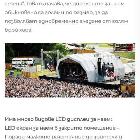
стена“. Това означава, че дисплеите за наем
обикновено са големи по размер, за да
позволяват едновременно гледане от голям
брой хора.
Има много видове LED дисплеи за наем:
LED екран за наем в закрито помещение
–
Поради малкото разстояние до зрителя и