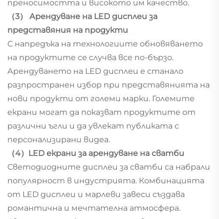
преносимостта и високото им качество.
（3） Арендуване на LED дисплеи за
представяния на продукти
С напредъка на технологиите обновяването
на продуктите се случва все по-бързо.
Арендуването на LED дисплеи е станало
разпространен избор при представянията на
нови продукти от големи марки. Големите
екрани могат да показват продуктите от
различни ъгли и да увлекат публиката с
персонализирани видеа.
（4）LED екрани за арендуване на сватби
Светодиодните дисплеи за сватби са набрали
популярност в индустрията. Комбинацията
от LED дисплеи и марлеви завеси създава
романтична и мечтателна атмосфера.