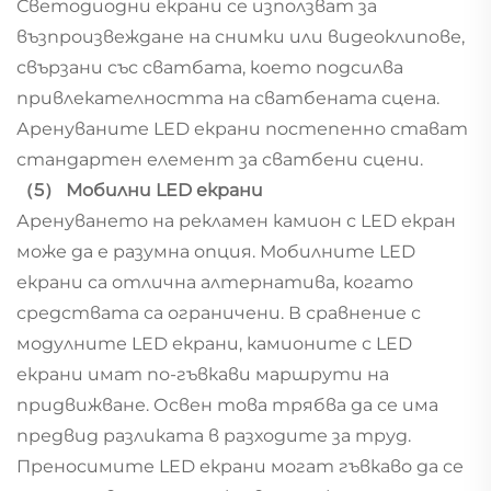
Светодиодни екрани се използват за
възпроизвеждане на снимки или видеоклипове,
свързани със сватбата, което подсилва
привлекателността на сватбената сцена.
Аренуваните LED екрани постепенно стават
стандартен елемент за сватбени сцени.
（5） Мобилни LED екрани
Аренуването на рекламен камион с LED екран
може да е разумна опция. Мобилните LED
екрани са отлична алтернатива, когато
средствата са ограничени. В сравнение с
модулните LED екрани, камионите с LED
екрани имат по-гъвкави маршрути на
придвижване. Освен това трябва да се има
предвид разликата в разходите за труд.
Преносимите LED екрани могат гъвкаво да се