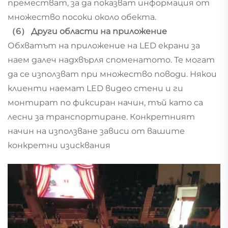
преместват, за да показват информация от
множество посоки около обекта.
（6） Други области на приложение
Обхватът на приложение на LED екрани за
наем далеч надхвърля споменатото. Те могат
да се използват при множество поводи. Някои
клиенти наемат LED видео стени и ги
монтират по фиксиран начин, тъй като са
лесни за транспортиране. Конкретният
начин на използване зависи от вашите
конкретни изисквания