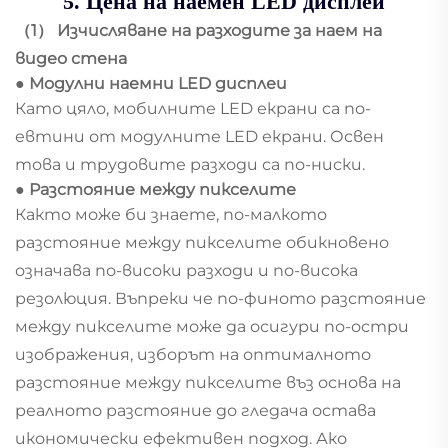
5. Цена на наемен LED дисплей
（1） Изчисляване на разходите за наем на
видео стена
● Модулни наемни LED дисплеи
Като цяло, мобилните LED екрани са по-
евтини от модулните LED екрани. Освен
това и трудовите разходи са по-ниски.
● Разстояние между пикселите
Както може би знаете, по-малкото
разстояние между пикселите обикновено
означава по-високи разходи и по-висока
резолюция. Въпреки че по-финото разстояние
между пикселите може да осигури по-остри
изображения, изборът на оптималното
разстояние между пикселите въз основа на
реалното разстояние до гледача остава
икономически ефективен подход. Ако