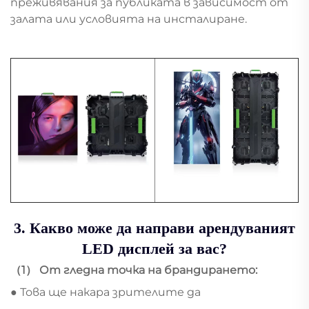
преживявания за публиката в зависимост от
залата или условията на инсталиране.
3. Какво може да направи арендуваният
LED дисплей за вас?
（1） От гледна точка на брандирането:
● Това ще накара зрителите да