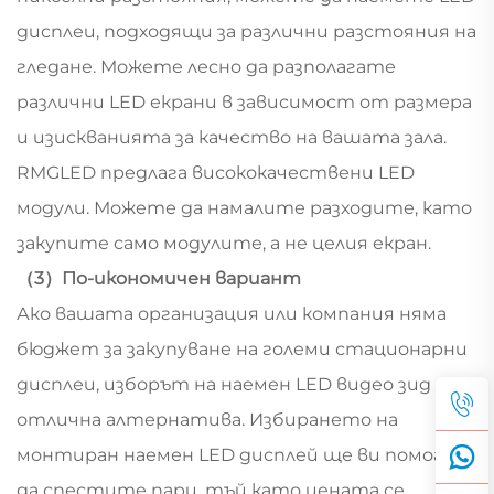
дисплеи, подходящи за различни разстояния на
гледане. Можете лесно да разполагате
различни LED екрани в зависимост от размера
и изискванията за качество на вашата зала.
RMGLED предлага висококачествени LED
модули. Можете да намалите разходите, като
закупите само модулите, а не целия екран.
（3）По-икономичен вариант
Ако вашата организация или компания няма
бюджет за закупуване на големи стационарни
дисплеи, изборът на наемен LED видео зид е
отлична алтернатива. Избирането на
монтиран наемен LED дисплей ще ви помогне
да спестите пари, тъй като цената се