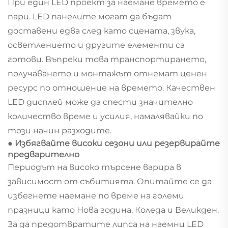
При един LED проект за наемане времето е
пари. LED панелите могат да бъдат
доставени едва след като сцената, звука,
осветлението и другите елементи са
готови. Въпреки това транспортирането,
получаването и монтажът отнемат ценен
ресурс по отношение на времето. Качествен
LED дисплей може да спести значително
количество време и усилия, намалявайки по
този начин разходите.
● Избягвайте високи сезони или резервирайте
предварително
Периодът на високо търсене варира в
зависимост от събитията. Опитайте се да
избегнете наемане по време на големи
празници като Нова година, Коледа и Великден.
За да предотвратите липса на наемни LED