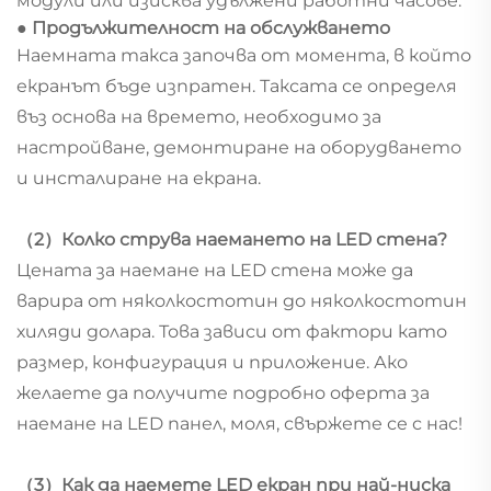
модули или изисква удължени работни часове.
● Продължителност на обслужването
Наемната такса започва от момента, в който
екранът бъде изпратен. Таксата се определя
въз основа на времето, необходимо за
настройване, демонтиране на оборудването
и инсталиране на екрана.
（2）Колко струва наемането на LED стена?
Цената за наемане на LED стена може да
варира от няколкостотин до няколкостотин
хиляди долара. Това зависи от фактори като
размер, конфигурация и приложение. Ако
желаете да получите подробно оферта за
наемане на LED панел, моля, свържете се с нас!
（3）Как да наемете LED екран при най-ниска