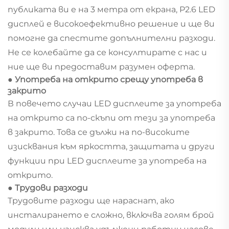
публиката ви е на 3 метра от екрана, P2.6 LED
дисплей е високоефективно решение и ще ви
помогне да спестите допълнителни разходи.
Не се колебайте да се консултирате с нас и
ние ще ви предоставим разумен оферта.
● Употреба на открито срещу употреба в
закрито
В повечето случаи LED дисплеите за употреба
на открито са по-скъпи от тези за употреба
в закрито. Това се дължи на по-високите
изисквания към яркостта, защитата и други
функции при LED дисплеите за употреба на
открито.
● Трудови разходи
Трудовите разходи ще нараснат, ако
инсталирането е сложно, включва голям брой