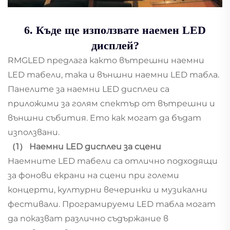
6. Къде ще използвате наемен LED
дисплей?
RMGLED предлага както вътрешни наемни
LED табели, така и външни наемни LED табла.
Панелите за наемни LED дисплеи са
приложими за голям спектър от вътрешни и
външни събития. Ето как могат да бъдат
използвани.
（1） Наемни LED дисплеи за сцени
Наемните LED табели са отлично подходящи
за фонови екрани на сцени при големи
концерти, културни вечеринки и музикални
фестивали. Програмируеми LED табла могат
да показват различно съдържание в