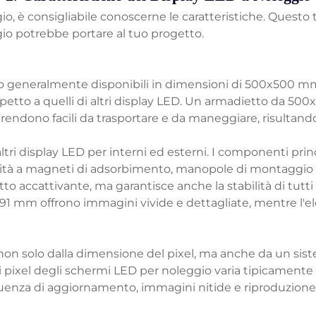
, è consigliabile conoscerne le caratteristiche. Questo t
gio potrebbe portare al tuo progetto.
ono generalmente disponibili in dimensioni di 500x500 
spetto a quelli di altri display LED. Un armadietto da 
 li rendono facili da trasportare e da maneggiare, risultand
altri display LED per interni ed esterni. I componenti prin
ità a magneti di adsorbimento, manopole di montaggio dei
o accattivante, ma garantisce anche la stabilità di tutti
91 mm offrono immagini vivide e dettagliate, mentre l'el
non solo dalla dimensione del pixel, ma anche da un sist
ei pixel degli schermi LED per noleggio varia tipicamen
quenza di aggiornamento, immagini nitide e riproduzione