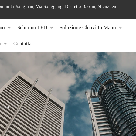
 Comunità Jiangbian, Via Songgang, Distretto Bao'an, Shenzhen
mo
Schermo LED
Soluzione Chiavi In Mano
a
Contatta
erno