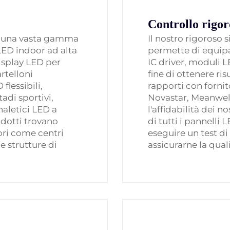
Controllo rigor
 una vasta gamma
Il nostro rigoroso 
 LED indoor ad alta
permette di equipa
display LED per
IC driver, moduli L
artelloni
fine di ottenere ri
flessibili,
rapporti con forni
adi sportivi,
Novastar, Meanwell,
naletici LED a
l'affidabilità dei 
rodotti trovano
di tutti i pannelli
ori come centri
eseguire un test d
e strutture di
assicurarne la quali