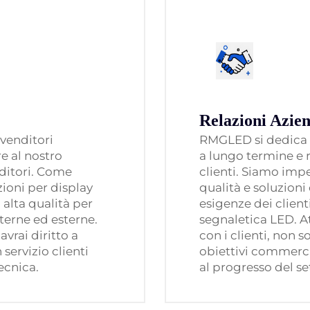
Relazioni Azie
venditori
RMGLED si dedica a
e al nostro
a lungo termine e
ditori. Come
clienti. Siamo impe
zioni per display
qualità e soluzioni
alta qualità per
esigenze dei client
nterne ed esterne.
segnaletica LED. A
vrai diritto a
con i clienti, non s
 servizio clienti
obiettivi commerc
ecnica.
al progresso del se