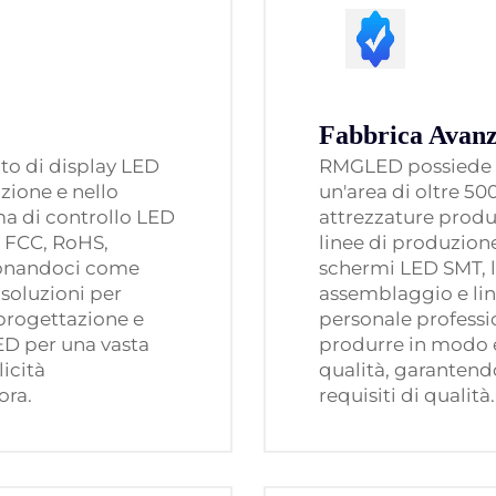
Fabbrica Avanz
to di display LED
RMGLED possiede 
zione e nello
un'area di oltre 50
ma di controllo LED
attrezzature produ
, FCC, RoHS,
linee di produzion
zionandoci come
schermi LED SMT, l
 soluzioni per
assemblaggio e lin
progettazione e
personale professio
ED per una vasta
produrre in modo e
icità
qualità, garantendo
ora.
requisiti di qualità.