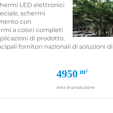
schermi LED elettronici
peciale, schermi
vimento con
ermi a colori completi
plicazioni di prodotto.
cipali fornitori nazionali di soluzioni d
m²
5000
Area di produzione