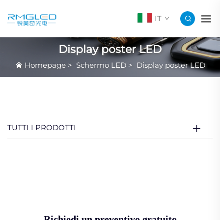
IT
Display poster LED
Homepage
>
Schermo LED
>
Display poster LED
TUTTI I PRODOTTI
Richiedi un preventivo gratuito