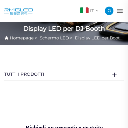
IT
Display LED per DJ Booth
Homepage
>
Schermo LED
>
Display LED per Booth DJ e Console DJ
TUTTI I PRODOTTI
Richiedi un preventivo gratuito