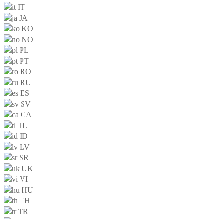
IT
JA
KO
NO
PL
PT
RO
RU
ES
SV
CA
TL
ID
LV
SR
UK
VI
HU
TH
TR