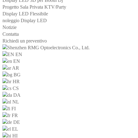
Display LED 3D per Booth Dj
Progetto Sala Privata KTV/Party
Display LED Flessibile
noleggio Display LED
Notizie
Contatta
Richiedi un preventivo
EN
EN
AR
BG
HR
CS
DA
NL
FI
FR
DE
EL
HI