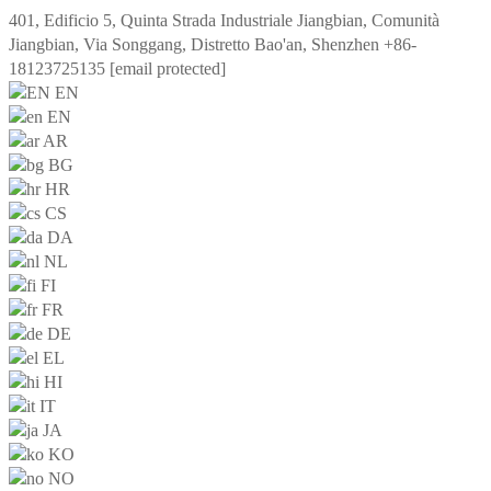
401, Edificio 5, Quinta Strada Industriale Jiangbian, Comunità
Jiangbian, Via Songgang, Distretto Bao'an, Shenzhen
+86-
18123725135
[email protected]
EN
EN
AR
BG
HR
CS
DA
NL
FI
FR
DE
EL
HI
IT
JA
KO
NO