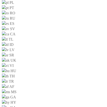
PL
PT
RO
RU
ES
SV
CA
TL
ID
LV
SR
UK
VI
HU
TH
TR
AF
MS
GA
HY