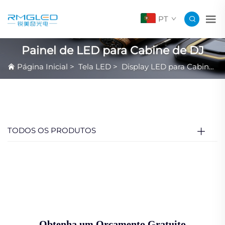
PT
Painel de LED para Cabine de DJ
Página Inicial
>
Tela LED
>
Display LED para Cabine de DJ e Console de DJ
TODOS OS PRODUTOS
Obtenha um Orçamento Gratuito