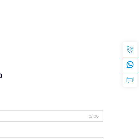
o
0/100