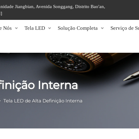
unidade Jiangbian, Avenida Songgang, Distrito Bao'an,
d]
e Nós
Tela LED
Solução Completa
Serviço de S
inição Interna
>
Tela LED de Alta Definição Interna