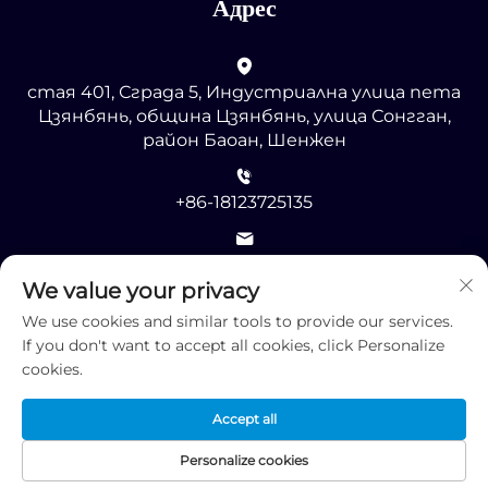
Адрес
стая 401, Сграда 5, Индустриална улица пета
Цзянбянь, община Цзянбянь, улица Сонгган,
район Баоан, Шенжен
+86-18123725135
[email protected]
We value your privacy
We use cookies and similar tools to provide our services.
If you don't want to accept all cookies, click Personalize
cookies.
© Всички права запазени 2025 от Шенжен RMG
Accept all
Оптоелектроникс КО., ООД -
Политика за
поверителност
Personalize cookies