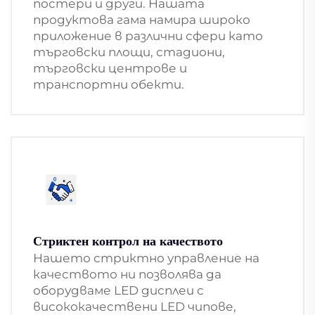
постери и други. Нашата
продуктова гама намира широко
приложение в различни сфери като
търговски площи, стадиони,
търговски центрове и
транспортни обекти.
Стриктен контрол на качеството
Нашето стриктно управление на
качеството ни позволява да
оборудваме LED дисплеи с
висококачествени LED чипове,