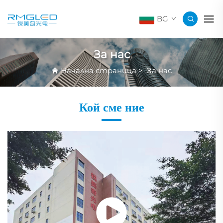
BG
За нас
Начална страница
>
За нас
Кой сме ние