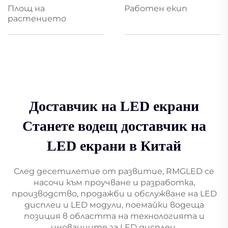
Площ на
Работен екип
растението
Доставчик на LED екрани
Станете водещ доставчик на
LED екрани в Китай
След десетилетие от развитие, RMGLED се
насочи към проучване и разработка,
производство, продажби и обслужване на LED
дисплеи и LED модули, поемайки водеща
позиция в областта на технологията и
иновациите за LED дисплеи.