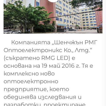
Компанията „Шенчжън РМГ
Оптоелектроникс Ко., Лтд.“
(съкратено RMG LED) е
основана на 19 май 2016 г. Тя е
комплексно ново
оптоелектронно
предприятие, което
обединява изследвания и
разработки, проектиране,