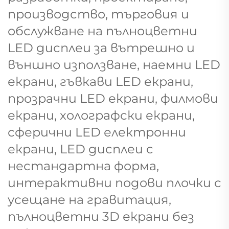
производство, търговия и
обслужване на пълноцветни
LED дисплеи за вътрешно и
външно използване, наемни LED
екрани, гъвкави LED екрани,
прозрачни LED екрани, филмови
екрани, холографски екрани,
сферични LED електронни
екрани, LED дисплеи с
нестандартна форма,
интерактивни подови плочки с
усещане на гравитация,
пълноцветни 3D екрани без