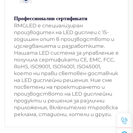
Профессионални сертификати
RMGLED е специализиран
производител на LED дисплеи с 15-
годишен опит в производството и
изследванията и разработките.
Нашата LED система за управление е
получила сертификати CE, EMC, FCC,
RoHS, ISO9001, ISO14001, ISO45001,
което ни прави световен доставчик
на LED дисплейни решения. Ние сме
посветени на проектирането и
производството на LED дисплейни
продукти и решения за различни
приложения, включително търговска
реклама, стадиони, хотели и други.