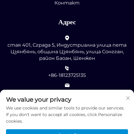
Контакт
Адрес
стая 401, Сграда 5, Индустриална улица пета
Цзянбянь, община Цзянбянь, улица Сонгган,
район Баоан, Шенжен
+86-18123725135
[email protected]
We value your privacy
We use cookies and similar tools to provide our services.
If you don't want to accept all cookies, click Personalize
cookies.
© Всички права запазени 2025 от Шенжен RMG