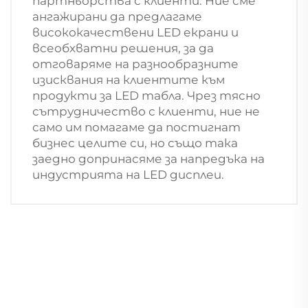
партньорства с клиенти. Ние сме
ангажирани да предлагаме
висококачествени LED екрани и
всеобхватни решения, за да
отговаряме на разнообразните
изисквания на клиентите към
продукти за LED табла. Чрез тясно
сътрудничество с клиенти, ние не
само им помагаме да постигнат
бизнес целите си, но също така
заедно допринасяме за напредъка на
индустрията на LED дисплеи.