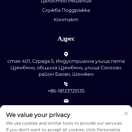
Цялостно Решение
Служба Поддръжка
Контакт
Адрес
стая 401, Сграда 5, Индустриална улица пета
Цзянбянь, община Цзянбянь, улица Сонгган,
район Баоан, Шенжен
+86-18123725135
[email protected]
We value your privacy
We use cookies and similar tools to provide our services.
If you don't want to accept all cookies, click Personalize