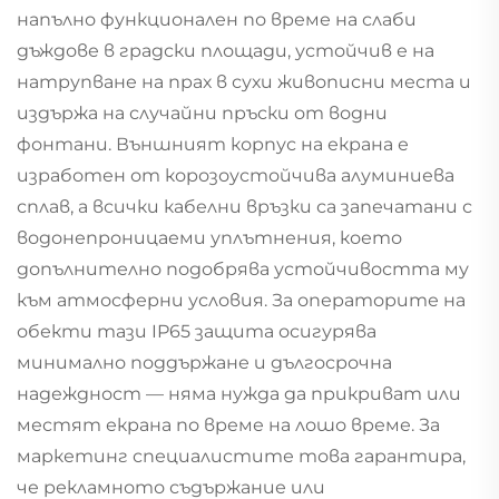
напълно функционален по време на слаби
дъждове в градски площади, устойчив е на
натрупване на прах в сухи живописни места и
издържа на случайни пръски от водни
фонтани. Външният корпус на екрана е
изработен от корозоустойчива алуминиева
сплав, а всички кабелни връзки са запечатани с
водонепроницаеми уплътнения, което
допълнително подобрява устойчивостта му
към атмосферни условия. За операторите на
обекти тази IP65 защита осигурява
минимално поддържане и дългосрочна
надеждност — няма нужда да прикриват или
местят екрана по време на лошо време. За
маркетинг специалистите това гарантира,
че рекламното съдържание или