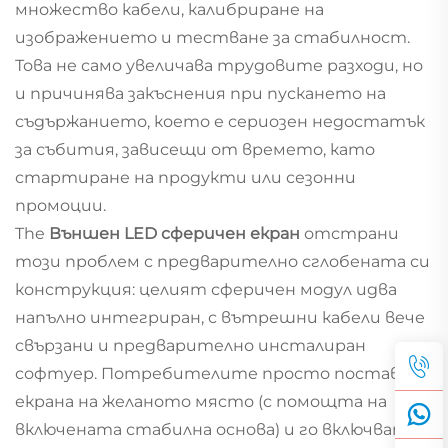
множество кабели, калибриране на
изображението и тестване за стабилност.
Това не само увеличава трудовите разходи, но
и причинява закъснения при пускането на
съдържанието, което е сериозен недостатък
за събития, зависещи от времето, като
стартиране на продукти или сезонни
промоции.
The
Външен LED сферичен екран
отстрани
този проблем с предварително сглобената си
конструкция: целият сферичен модул идва
напълно интегриран, с вътрешни кабели вече
свързани и предварително инсталиран
софтуер. Потребителите просто поставят
екрана на желаното място (с помощта на
включената стабилна основа) и го включват