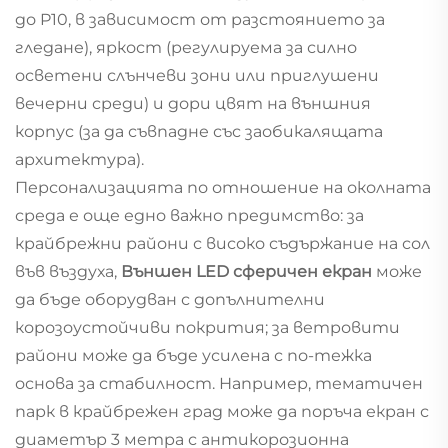
до P10, в зависимост от разстоянието за
гледане), яркост (регулируема за силно
осветени слънчеви зони или приглушени
вечерни среди) и дори цвят на външния
корпус (за да съвпадне със заобикалящата
архитектура).
Персонализацията по отношение на околната
среда е още едно важно предимство: за
крайбрежни райони с високо съдържание на сол
във въздуха,
Външен LED сферичен екран
може
да бъде оборудван с допълнителни
корозоустойчиви покрития; за ветровити
райони може да бъде усилена с по-тежка
основа за стабилност. Например, тематичен
парк в крайбрежен град може да поръча екран с
диаметър 3 метра с антикорозионна