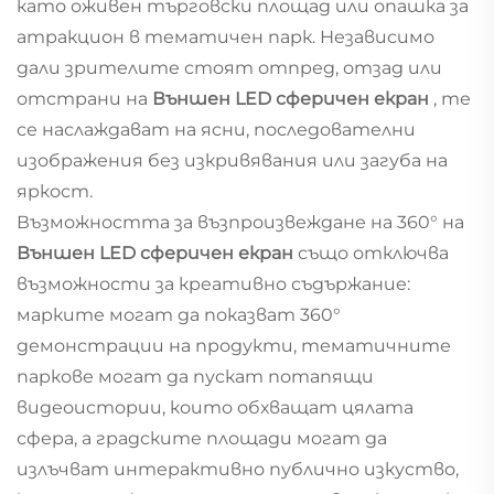
като оживен търговски площад или опашка за
атракцион в тематичен парк. Независимо
дали зрителите стоят отпред, отзад или
отстрани на
Външен LED сферичен екран
, те
се наслаждават на ясни, последователни
изображения без изкривявания или загуба на
яркост.
Възможността за възпроизвеждане на 360° на
Външен LED сферичен екран
също отключва
възможности за креативно съдържание:
марките могат да показват 360°
демонстрации на продукти, тематичните
паркове могат да пускат потапящи
видеоистории, които обхващат цялата
сфера, а градските площади могат да
излъчват интерактивно публично изкуство,