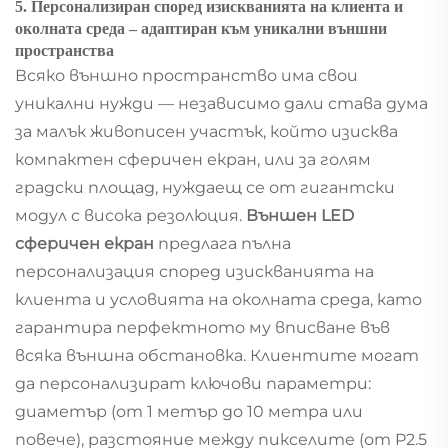
5. Персонализиран според изискванията на клиента и
околната среда – адаптиран към уникални външни
пространства
Всяко външно пространство има свои
уникални нужди — независимо дали става дума
за малък живописен участък, който изисква
компактен сферичен екран, или за голям
градски площад, нуждаещ се от гигантски
модул с висока резолюция.
Външен LED
сферичен екран
предлага пълна
персонализация според изискванията на
клиента и условията на околната среда, като
гарантира перфектното му вписване във
всяка външна обстановка. Клиентите могат
да персонализират ключови параметри:
диаметър (от 1 метър до 10 метра или
повече), разстояние между пикселите (от P2.5