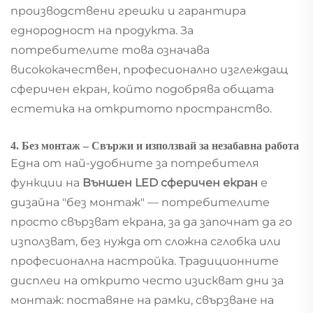
производствени грешки и гарантира
еднородност на продукта. За
потребителите това означава
висококачествен, професионално изглеждащ
сферичен екран, който подобрява общата
естетика на откритото пространство.
4. Без монтаж – Свържи и използвай за незабавна работа
Една от най-удобните за потребителя
функции на
Външен LED сферичен екран
е
дизайна "без монтаж" — потребителите
просто свързват екрана, за да започнат да го
използват, без нужда от сложна сглобка или
професионална настройка. Традиционните
дисплеи на открито често изискват дни за
монтаж: поставяне на рамки, свързване на