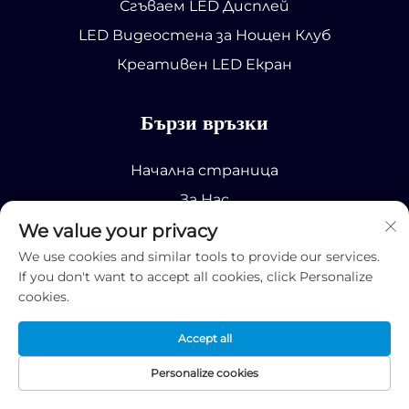
Сгъваем LED Дисплей
LED Видеостена за Нощен Клуб
Креативен LED Екран
Бързи връзки
Начална страница
За Нас
We value your privacy
Екран с LED
We use cookies and similar tools to provide our services.
Цялостно Решение
If you don't want to accept all cookies, click Personalize
Служба Поддръжка
cookies.
Контакт
Accept all
Адрес
Personalize cookies