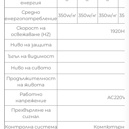
енергия
Средно
350w/㎡
350w/㎡
350w/㎡
350
енергопотребление
Скорост на
1920Hz,
освежаване (HZ)
Ниво на защита
Ъгъл на видимост
Ниво на сивото
Продължителност
на живота
Работно
AC220V/(1
напрежение
Прехвърляне на
сигнал
Контролна система
Компютърна с