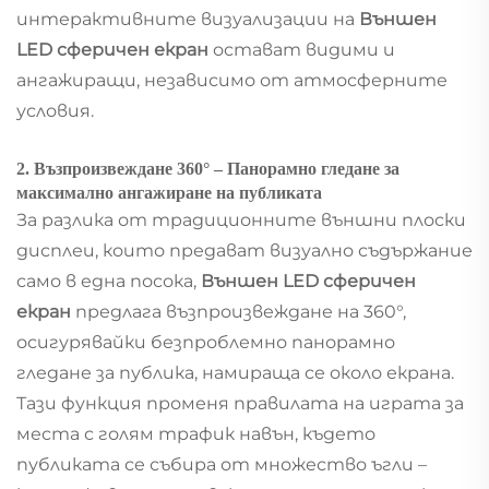
интерактивните визуализации на
Външен
LED сферичен екран
остават видими и
ангажиращи, независимо от атмосферните
условия.
2. Възпроизвеждане 360° – Панорамно гледане за
максимално ангажиране на публиката
За разлика от традиционните външни плоски
дисплеи, които предават визуално съдържание
само в една посока,
Външен LED сферичен
екран
предлага възпроизвеждане на 360°,
осигурявайки безпроблемно панорамно
гледане за публика, намираща се около екрана.
Тази функция променя правилата на играта за
места с голям трафик навън, където
публиката се събира от множество ъгли –