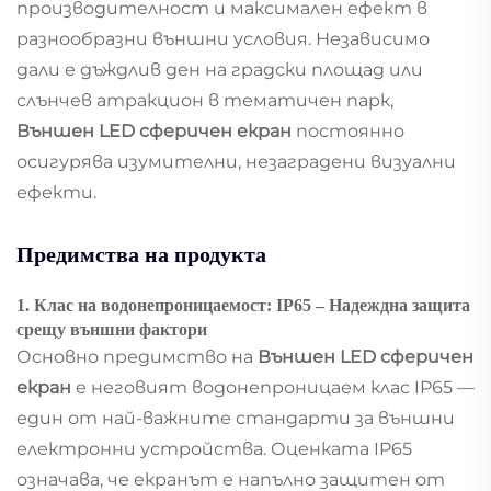
производителност и максимален ефект в
разнообразни външни условия. Независимо
дали е дъждлив ден на градски площад или
слънчев атракцион в тематичен парк,
Външен LED сферичен екран
постоянно
осигурява изумителни, незаградени визуални
ефекти.
Предимства на продукта
1. Клас на водонепроницаемост: IP65 – Надеждна защита
срещу външни фактори
Основно предимство на
Външен LED сферичен
екран
е неговият водонепроницаем клас IP65 —
един от най-важните стандарти за външни
електронни устройства. Оценката IP65
означава, че екранът е напълно защитен от