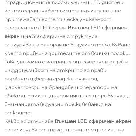
традиционните плоски улични LED дисплеи,
които ограничават ъглите на гледане и не
притежават естетическа уникалност,
сферичният LED екран
Външен LED сферичен
екран
има 3D сферична структура,
осигуряваща панорамно визуално преживяване,
което привлича зрителите от всички посоки.
Това уникално съчетание от сферичен дизайн
и издръжливост на открито го прави
първият избор за градски планери,
маркетолози на брандове и оператори на
обекти, търсещи запомнящи се и привличащи
вниманието визуални преживявания на
открито.
Какво го отличава
Външен LED сферичен екран
се отличава от традиционните дисплеи на