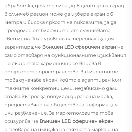
обработка, докато площад в центъра на град
в слънчев регион може да избере екран с 6
метра и висока яркост на пикселите, за да
преодолее отблясъците от слънчевата
светлина. Този уровень на персонализация
гарантира, че
Външен LED сферичен екран
не
само отговаря на функционалните изисквания,
но също така хармонично се вписва в
откритото пространство. За клиентите
това означава екран, който е адаптиран към
техните конкретни цели, независимо дали
става въпрос за популяризиране на марка,
предоставяне на обществена информация
или развлечение. За маркетологите това
осигурява, че
Външен LED сферичен екран
отговаря на имиджа на тяхната марка и на