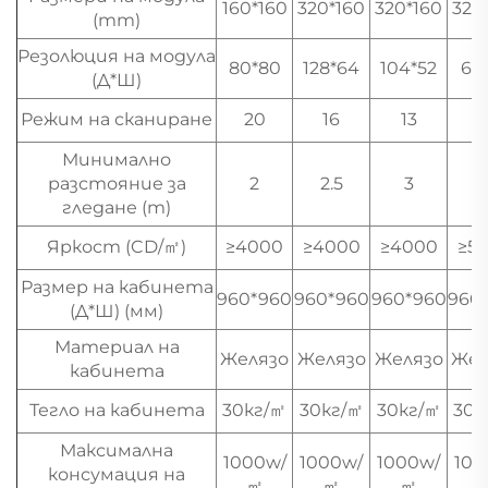
160*160
320*160
320*160
320
(mm)
Резолюция на модула
80*80
128*64
104*52
64
(Д*Ш)
Режим на сканиране
20
16
13
1
Минимално
разстояние за
2
2.5
3
гледане (m)
Яркост (CD/㎡)
≥4000
≥4000
≥4000
≥5
Размер на кабинета
960*960
960*960
960*960
960
(Д*Ш) (мм)
Материал на
Желязо
Желязо
Желязо
Жел
кабинета
Тегло на кабинета
30кг/㎡
30кг/㎡
30кг/㎡
30к
Максимална
1000w/
1000w/
1000w/
100
консумация на
㎡
㎡
㎡