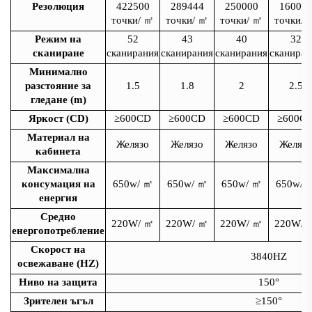
Резолюция
422500
289444
250000
16000
точки/
㎡
точки/
㎡
точки/
㎡
точки/
Режим на
52
43
40
32
сканиране
сканирания
сканирания
сканирания
сканиран
Минимално
разстояние за
1.5
1.8
2
2.5
гледане (m)
Яркост (CD)
≥600CD
≥600CD
≥600CD
≥600C
Материал на
Желязо
Желязо
Желязо
Желязо
кабинета
Максимална
консумация на
650w/
㎡
650w/
㎡
650w/
㎡
650w/
енергия
Средно
220W/
㎡
220W/
㎡
220W/
㎡
220W/
енергопотребление
Скорост на
3840HZ
освежаване (HZ)
Ниво на защита
150°
Зрителен ъгъл
≥150°