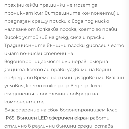
прах (никакви прашинки не могат да
проникнат към вътрешните компоненти) и
предпазен срещу пръски с вода под ниско
налягане от всякаква посока, което го прави
високо устойчив на дъжд, сняг и пръски.
Традиционните външни плоски дисплеи често
имат по-ниски степени на
водонепроницаемост или неравномерна
защита, което ги прави уязвими на водни
повреди по време на силни дъждове или влажни
условия, което може да доведе до къси
съединения и постоянни повреди на
компонентите.
Благодарение на своя водонепроницаем клас
IP65,
Външен LED сферичен екран
работи
отлично в различни външни среди: остава