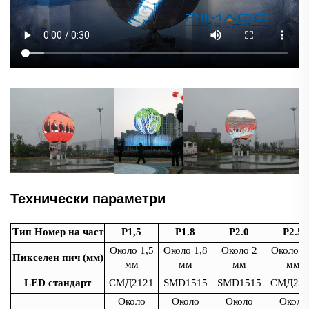
Технически параметри
Тип Номер на част
P1,5
P1.8
P2.0
P2.5
Около 1,5
Около 1,8
Около 2
Около 2
Пикселен пич (мм)
мм
мм
мм
мм
LED стандарт
СМД2121
SMD1515
SMD1515
СМД212
Около
Около
Около
Около