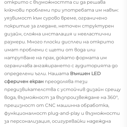
открито с възможността си да решава
ключови проблеми при употребата им навън:
уязвимост към сурово време, ограничено
покритие за гледане, неточен структурен
дизайн, сложна инсталация и нееластични
размери. Много плоски дисплеи на открито
имат проблеми с щети от вода или
натрупване на прах, докато формата им
ограничава ангажирането с аудиторията до
определени ъгли. Нашата
Външен LED
сферичен екран
преодолява тези
предизвикателства с устойчив дизайн срещу
вода, възможност за възпроизвеждане на 360°,
прецизност от CNC машинна обработка,
функционалност plug-and-play и възможности
за персонализация, осигурявайки надеждна