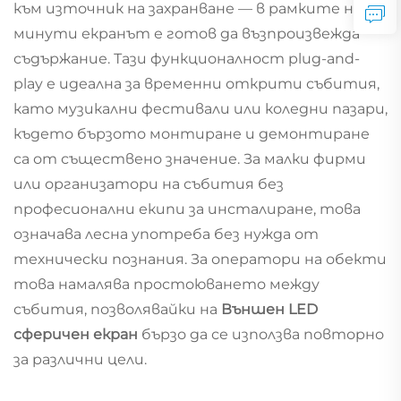
към източник на захранване — в рамките на
минути екранът е готов да възпроизвежда
съдържание. Тази функционалност plug-and-
play е идеална за временни открити събития,
като музикални фестивали или коледни пазари,
където бързото монтиране и демонтиране
са от съществено значение. За малки фирми
или организатори на събития без
професионални екипи за инсталиране, това
означава лесна употреба без нужда от
технически познания. За оператори на обекти
това намалява простоюването между
събития, позволявайки на
Външен LED
сферичен екран
бързо да се използва повторно
за различни цели.