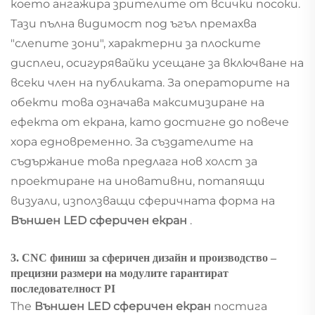
което ангажира зрителите от всички посоки.
Тази пълна видимост под ъгъл премахва
"слепите зони", характерни за плоските
дисплеи, осигурявайки усещане за включване на
всеки член на публиката. За операторите на
обекти това означава максимизиране на
ефекта от екрана, като достигне до повече
хора едновременно. За създателите на
съдържание това предлага нов холст за
проектиране на иновативни, потапящи
визуали, използващи сферичната форма на
Външен LED сферичен екран
.
3. CNC финиш за сферичен дизайн и производство –
прецизни размери на модулите гарантират
последователност PI
The
Външен LED сферичен екран
постига