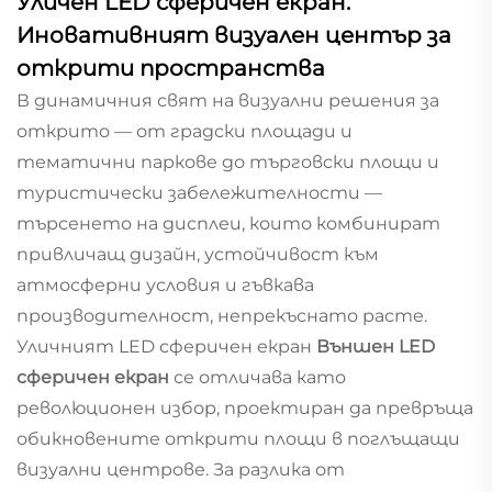
Уличен LED сферичен екран:
Иновативният визуален център за
открити пространства
В динамичния свят на визуални решения за
открито — от градски площади и
тематични паркове до търговски площи и
туристически забележителности —
търсенето на дисплеи, които комбинират
привличащ дизайн, устойчивост към
атмосферни условия и гъвкава
производителност, непрекъснато расте.
Уличният LED сферичен екран
Външен LED
сферичен екран
се отличава като
революционен избор, проектиран да превръща
обикновените открити площи в поглъщащи
визуални центрове. За разлика от