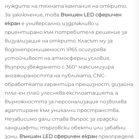
нуждите на тяхната кампания на открито.
За заключение, това
Външен LED сферичен
екран
е универсално, издръжливо и
ориентирано към потребителя решение за
визуализация на открито. Класът му за
водонепроницаемост IP65 осигурява
устойчивост на атмосферни условия,
възпроизвеждането с 360° максимизира
ангажираността на публиката, CNC-
обработката гарантира прецизност, дизайна
плъг-ен-плей улеснява експлоатацията, а
възможността за персонализация позволява
адаптиране към уникални пространства.
Независимо дали става въпрос за градски
ландшафти, търговски обекти или забавни
зони,
Външен LED сферичен екран
преопределя