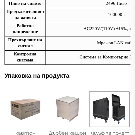
Ниво на сивото
2496 Ниво
Продължителност
100000ч
на живота
Работно
AC220V/(110V) ±15%, 47
напрежение
Прехвърляне на
Мрежов LAN кабе
сигнал
Контролна
Система за Компютърно Уп
система
Упаковка на продукта
картон
Дървен кашон
Калъф за полет