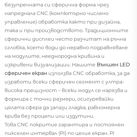
безупречната си сферична форма чрез
напреднала CNC (компютърно числено
управление) обработка както при дизайна,
така и при производството. Традиционните
сферични дисплеи често разчитат на ръчна
сглобка, което води до неравно подравняване
на модулите, нееднородна кривина и
изкривени визуализации. Нашите
Външен LED
сферичен екран
използва CNC обработка, за да
изработи всеки сферичен сегмент с ултра-
висока прецизност – всеки модул се нарязва и
формира с точни размери, осигурявайки
цялата сфера да запази гладка, равномерна
крива без процепи или издутини.
Това CNC покритие гарантира и постоянен
пикселен интервал (PI) по целия екран. PI