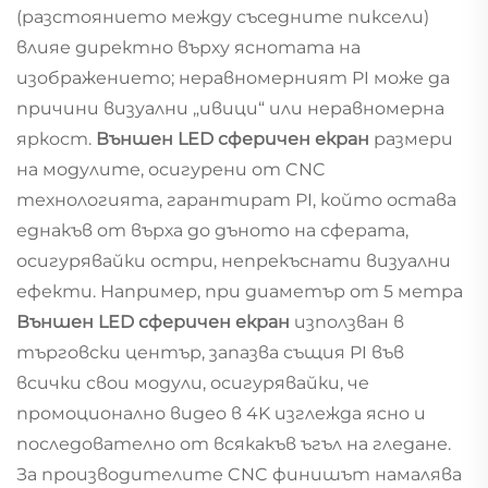
(разстоянието между съседните пиксели)
влияе директно върху яснотата на
изображението; неравномерният PI може да
причини визуални „ивици“ или неравномерна
яркост.
Външен LED сферичен екран
размери
на модулите, осигурени от CNC
технологията, гарантират PI, който остава
еднакъв от върха до дъното на сферата,
осигурявайки остри, непрекъснати визуални
ефекти. Например, при диаметър от 5 метра
Външен LED сферичен екран
използван в
търговски център, запазва същия PI във
всички свои модули, осигурявайки, че
промоционално видео в 4K изглежда ясно и
последователно от всякакъв ъгъл на гледане.
За производителите CNC финишът намалява