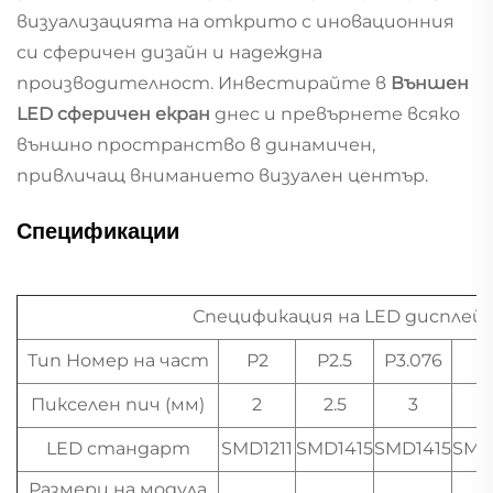
визуализацията на открито с иновационния
си сферичен дизайн и надеждна
производителност. Инвестирайте в
Външен
LED сферичен екран
днес и превърнете всяко
външно пространство в динамичен,
привличащ вниманието визуален център.
Спецификации
Спецификация на LED дисплей 
Тип Номер на част
P2
P2.5
P3.076
P
Пикселен пич (мм)
2
2.5
3
LED стандарт
SMD1211
SMD1415
SMD1415
SMD
Размери на модула