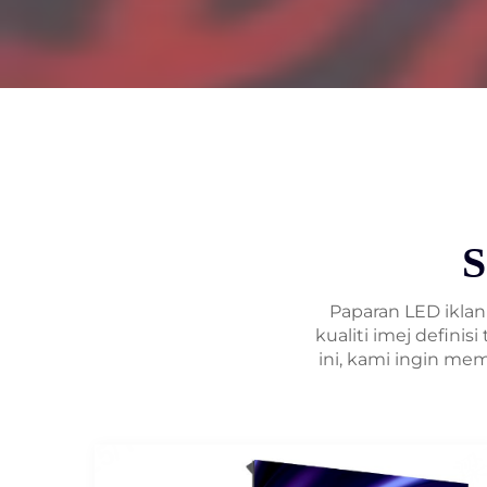
S
Paparan LED ikla
kualiti imej defini
ini, kami ingin m