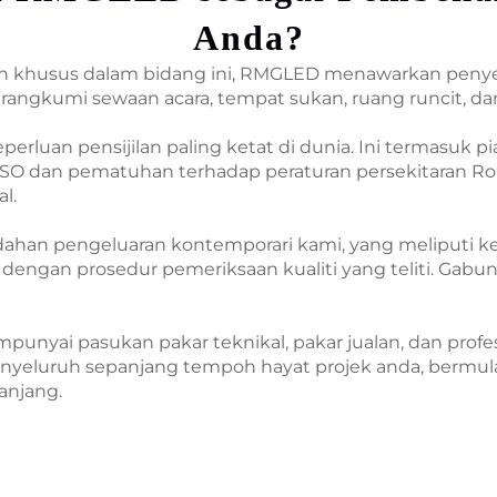
Anda?
n khusus dalam bidang ini, RMGLED menawarkan penyel
ngkumi sewaan acara, tempat sukan, ruang runcit, dan a
perluan pensijilan paling ketat di dunia. Ini termasuk 
ISO dan pematuhan terhadap peraturan persekitaran Ro
l.
ahan pengeluaran kontemporari kami, yang meliputi ke
engan prosedur pemeriksaan kualiti yang teliti. Gabu
unyai pasukan pakar teknikal, pakar jualan, dan profe
eluruh sepanjang tempoh hayat projek anda, bermula
anjang.