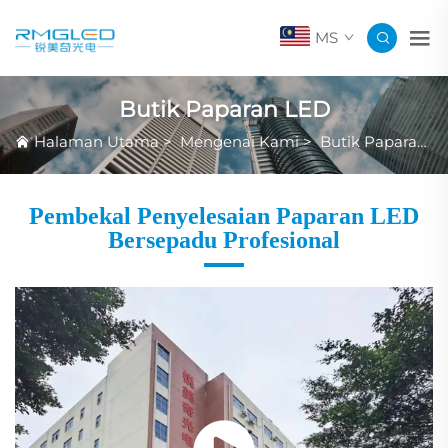
MS
Butik Paparan LED
Halaman Utama
>
Mengenai Kami
>
Butik Paparan LED
Pembekal Penyelesaian Paparan LED
Bersepadu Profesional