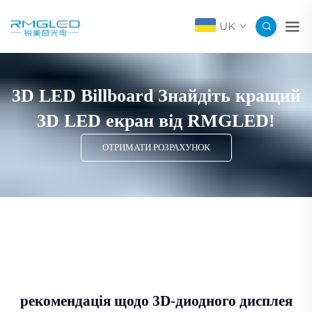
UK
3D LED Billboard Знайдіть кращий
3D LED екран від RMGLED!
ОТРИМАТИ РОЗРАХУНОК
рекомендація щодо 3D-диодного дисплея