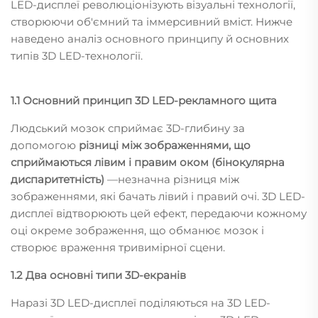
LED-дисплеї революціонізують візуальні технології,
створюючи об'ємний та іммерсивний вміст. Нижче
наведено аналіз основного принципу й основних
типів 3D LED-технології.
1.1 Основний принцип 3D LED-рекламного щита
Людський мозок сприймає 3D-глибину за
допомогою
‌різниці між зображеннями, що
сприймаються лівим і правим оком (бінокулярна
диспаритетність)
—незначна різниця між
зображеннями, які бачать лівий і правий очі. 3D LED-
дисплеї відтворюють цей ефект, передаючи кожному
оці окреме зображення, що обманює мозок і
створює враження тривимірної сцени.
1.2 Два основні типи 3D-екранів
Наразі 3D LED-дисплеї поділяються на 3D LED-