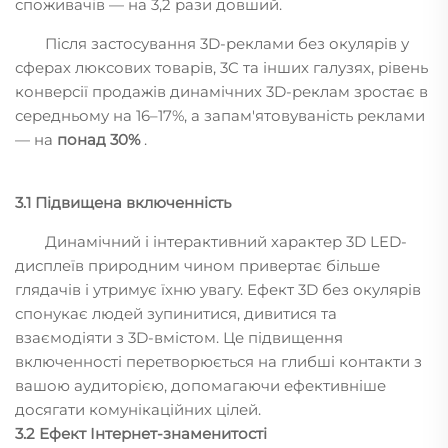
споживачів — на 3,2 рази довший.
Після застосування 3D-реклами без окулярів у
сферах люксових товарів, 3C та інших галузях, рівень
конверсії продажів динамічних 3D-реклам зростає в
середньому на 16–17%, а запам'ятовуваність реклами
— на
понад 30%
.
3.1 Підвищена включенність
Динамічний і інтерактивний характер 3D LED-
дисплеїв природним чином привертає більше
глядачів і утримує їхню увагу. Ефект 3D без окулярів
спонукає людей зупинитися, дивитися та
взаємодіяти з 3D-вмістом. Це підвищення
включенності перетворюється на глибші контакти з
вашою аудиторією, допомагаючи ефективніше
досягати комунікаційних цілей.
3.2 Ефект Інтернет-знаменитості