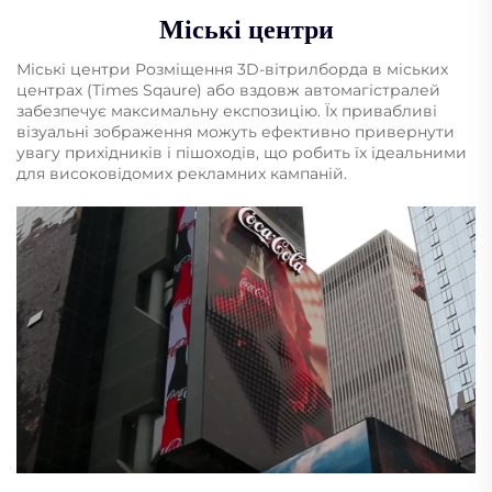
Міські центри
Міські центри Розміщення 3D-вітрилборда в міських
центрах (Times Sqaure) або вздовж автомагістралей
забезпечує максимальну експозицію. Їх привабливі
візуальні зображення можуть ефективно привернути
увагу прихідників і пішоходів, що робить їх ідеальними
для високовідомих рекламних кампаній.