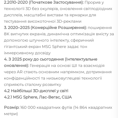
2.2010-2020 (Початкове
Застосування):
Прорив у
технології 3D без окулярів, оновлення світлодіодних
дисплеїв, масштабні вистави та ярмарки для
тестування високоточної 3D-реклами
3. 2020–2025 (Комерційне
Розширення):
поширення
8K вигнутих екранів, динамічна оптимізація вмісту за
допомогою штучного інтелекту, сферичний
гігантський екран MSG Sphere задає тон
іммерсивному досвіду
4. З 2025 року до сьогодення (Інтелектуальне
оновлення):
Генерація на основі ШІ та взаємодія
через AR стають основним напрямком, дотримання
конфіденційності та низьковуглецеві технології
сприяють сталому розвитку
4.2 Найбільші 3D-дисплеї у світі
4.2.1 MSG Sphere, Лас-Вегас, США
Розмір:
160 000 квадратних футів (14 864 квадратних
метри)