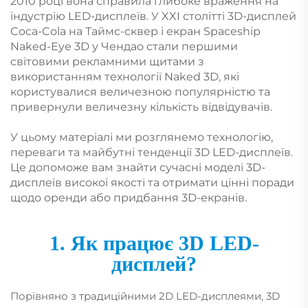
2010 році вона справила глибоке враження на
індустрію LED-дисплеїв. У XXI столітті 3D-дисплей
Coca-Cola на Таймс-сквер і екран Spaceship
Naked-Eye 3D у Чендао стали першими
світовими рекламними щитами з
використанням технології Naked 3D, які
користувалися величезною популярністю та
привернули величезну кількість відвідувачів.
У цьому матеріалі ми розглянемо технологію,
переваги та майбутні тенденції 3D LED-дисплеїв.
Це допоможе вам знайти сучасні моделі 3D-
дисплеїв високої якості та отримати цінні поради
щодо оренди або придбання 3D-екранів.
1. Як працює 3D LED-
дисплей?
Порівняно з традиційними 2D LED-дисплеями, 3D