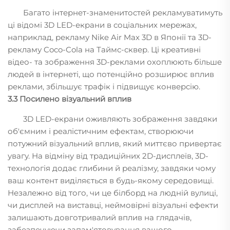
Багато інтернет-знаменитостей рекламуватимуть
ці відомі 3D LED-екрани в соціальних мережах,
наприклад, рекламу Nike Air Max 3D в Японії та 3D-
рекламу Coco-Cola на Таймс-сквер. Ці креативні
відео- та зображення 3D-реклами охоплюють більше
людей в інтернеті, що потенційно розширює вплив
реклами, збільшує трафік і підвищує конверсію.
3.3 Посилено візуальний вплив
3D LED-екрани оживляють зображення завдяки
об'ємним і реалістичним ефектам, створюючи
потужний візуальний вплив, який миттєво привертає
увагу. На відміну від традиційних 2D-дисплеїв, 3D-
технологія додає глибини й реалізму, завдяки чому
ваш контент виділяється в будь-якому середовищі.
Незалежно від того, чи це білборд на людній вулиці,
чи дисплей на виставці, неймовірні візуальні ефекти
залишають довготривалий вплив на глядачів,
забезпечуючи запам'ятовування вашого