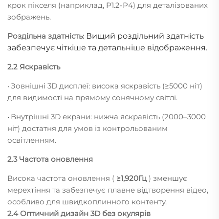
крок пікселя (наприклад, P1.2-P4) для деталізованих
зображень.
Роздільна здатність:
Вищий роздільний здатність
забезпечує чіткіше та детальніше відображення.
2.2 Яскравість
Зовнішні 3D дисплеї: висока яскравість (≥5000 ніт)
•
для видимості на прямому сонячному світлі.
Внутрішні 3D екрани: нижча яскравість (2000–3000
•
ніт) достатня для умов із контрольованим
освітленням.
2.3 Частота оновлення
Висока частота оновлення (
≥1,920Гц
) зменшує
мерехтіння та забезпечує плавне відтворення відео,
особливо для швидкоплинного контенту.
2.4 Оптичний дизайн 3D без окулярів