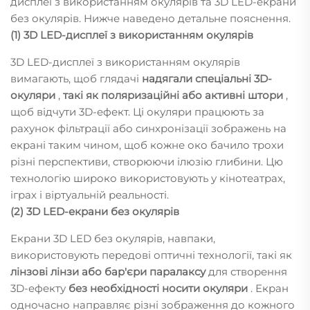
дисплеї з використанням окулярів та 3D LED-екрани
без окулярів. Нижче наведено детальне пояснення.
(1) 3D LED-дисплеї з використанням окулярів
3D LED-дисплеї з використанням окулярів
вимагають, щоб глядачі
надягали спеціальні 3D-
окуляри
,
такі як поляризаційні або активні штори
,
щоб відчути 3D-ефект. Ці окуляри працюють за
рахунок фільтрації або синхронізації зображень на
екрані таким чином, щоб кожне око бачило трохи
різні перспективи, створюючи ілюзію глибини. Цю
технологію широко використовують у кінотеатрах,
іграх і віртуальній реальності.
(2) 3D LED-екрани без окулярів
Екрани 3D LED без окулярів, навпаки,
використовують передові оптичні технології, такі як
лінзові лінзи або бар'єри паралаксу
для створення
3D-ефекту
без необхідності носити окуляри
. Екран
одночасно направляє різні зображення до кожного