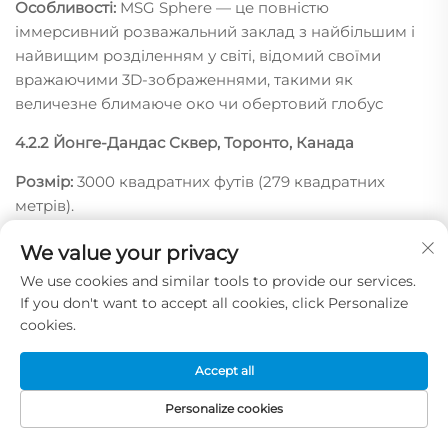
Особливості:
MSG Sphere — це повністю
іммерсивний розважальний заклад з найбільшим і
найвищим розділенням у світі, відомий своїми
вражаючими 3D-зображеннями, такими як
величезне блимаюче око чи обертовий глобус
4.2.2 Йонге-Дандаc Сквер, Торонто, Канада
Розмір:
3000 квадратних футів (279 квадратних
метрів).
Особливості:
Цей великий 3D світлова дошка
We value your privacy
розташована в одному з найбільш оживлених
районів Торонто та має динамічні 3D-зображення,
We use cookies and similar tools to provide our services.
які використовують сучасні технології відтворення
If you don't want to accept all cookies, click Personalize
для створення захоплюючих анімацій.
cookies.
Accept all
Personalize cookies