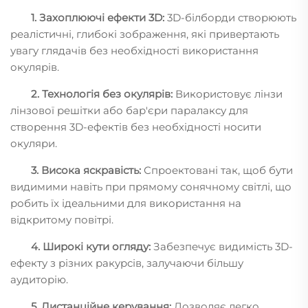
1. Захоплюючі ефекти 3D:
3D-білборди створюють
реалістичні, глибокі зображення, які привертають
увагу глядачів без необхідності використання
окулярів.
2. Технологія без окулярів:
Використовує лінзи
лінзової решітки або бар'єри паралаксу для
створення 3D-ефектів без необхідності носити
окуляри.
3. Висока яскравість:
Спроектовані так, щоб бути
видимими навіть при прямому сонячному світлі, що
робить їх ідеальними для використання на
відкритому повітрі.
4. Широкі кути огляду:
Забезпечує видимість 3D-
ефекту з різних ракурсів, залучаючи більшу
аудиторію.
5. Дистанційне керування:
Дозволяє легко