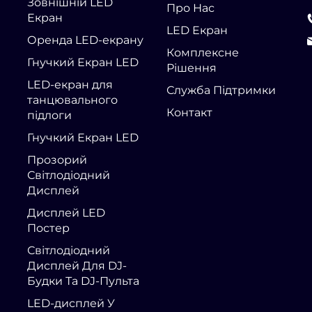
Зовнішній LED
Про Нас
Екран
LED Екран
Оренда LED-екрану
Комплексне
Гнучкий Екран LED
Рішення
LED-екран для
Служба Підтримки
танцювального
Контакт
підлоги
Гнучкий Екран LED
Прозорий
Світлодіодний
Дисплей
Дисплей LED
Постер
Світлодіодний
Дисплей Для DJ-
Будки Та DJ-Пульта
LED-дисплей У