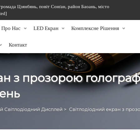
 громада Цзянбянь, повіт Сонґан, район Баоань, місто
ted]
Про Нас
LED Екран
Комплексне Рішення
Контакт
ан з прозорою голограф
ень
й Світлодіодний Дисплей
>
Світлодіодний екран з прозорою