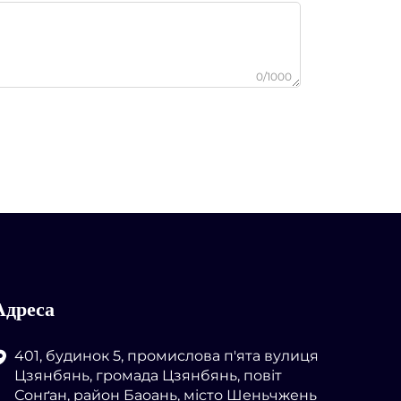
0/1000
Адреса
401, будинок 5, промислова п'ята вулиця
Цзянбянь, громада Цзянбянь, повіт
Сонґан, район Баоань, місто Шеньчжень