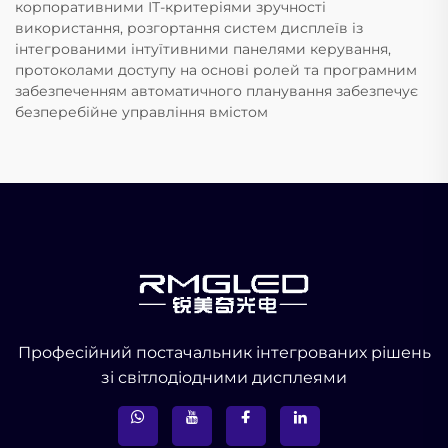
корпоративними ІТ-критеріями зручності
використання, розгортання систем дисплеїв із
інтегрованими інтуїтивними панелями керування,
протоколами доступу на основі ролей та програмним
забезпеченням автоматичного планування забезпечує
безперебійне управління вмістом
Професійний постачальник інтегрованих рішень
зі світлодіодними дисплеями