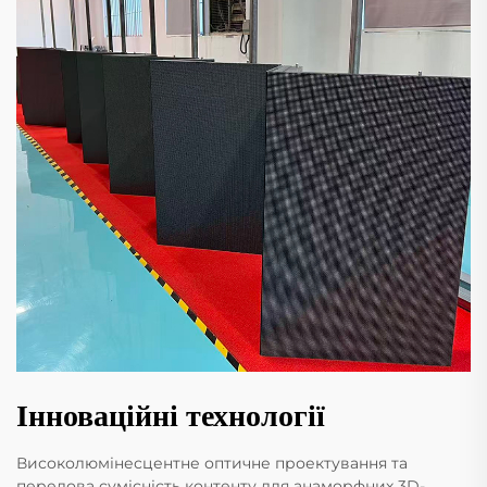
Інноваційні технології
Високолюмінесцентне оптичне проектування та
передова сумісність контенту для анаморфних 3D-