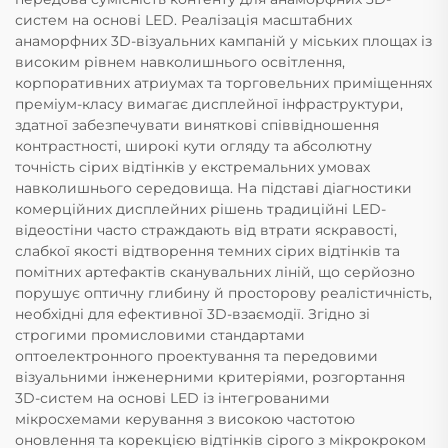
систем на основі LED. Реалізація масштабних
анаморфних 3D-візуальних кампаній у міських площах із
високим рівнем навколишнього освітлення,
корпоративних атриумах та торговельних приміщеннях
преміум-класу вимагає дисплейної інфраструктури,
здатної забезпечувати виняткові співвідношення
контрастності, широкі кути огляду та абсолютну
точність сірих відтінків у екстремальних умовах
навколишнього середовища. На підставі діагностики
комерційних дисплейних рішень традиційні LED-
відеостіни часто страждають від втрати яскравості,
слабкої якості відтворення темних сірих відтінків та
помітних артефактів сканувальних ліній, що серйозно
порушує оптичну глибину й просторову реалістичність,
необхідні для ефективної 3D-взаємодії. Згідно зі
строгими промисловими стандартами
оптоелектронного проектування та передовими
візуальними інженерними критеріями, розгортання
3D-систем на основі LED із інтегрованими
мікросхемами керування з високою частотою
оновлення та корекцією відтінків сірого з мікрокроком