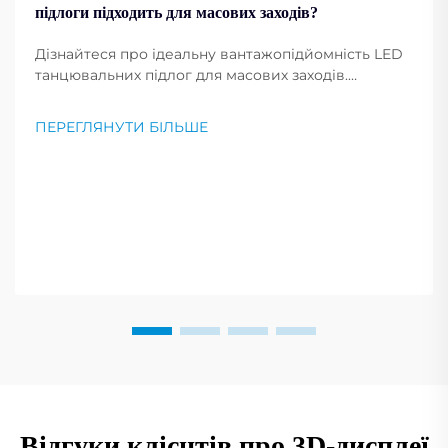
підлоги підходить для масових заходів?
Дізнайтеся про ідеальну вантажопідйомність LED
танцювальних підлог для масових заходів.
Забезпечте безпеку, довговічність і високу
продуктивність у умовах інтенсивного
ПЕРЕГЛЯНУТИ БІЛЬШЕ
використання. Отримайте рекомендації
експертів.
Відгуки клієнтів про 3D-дисплеї