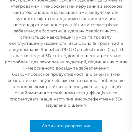
інтегрованими мікросхемами керування з високою
частотою оновлення, безшовними модулями для
кутових шаф та передовими сферичними або
нестандартними конструкційними геометріями
забезпечує абсолютну візуальну реалістичність,
стійкість до навколишніх умов та тривалу
експлуатаційну надійність. Заснована 19 травня 2016
року компанія Shenzhen RMG Optoelectronics Co., Ltd.
надає передові 3D-світлодіодні рішення, ретельно
розроблені для захоплення аудиторії, підвищення рівня
іммерсивного досвіду та забезпечення
безкомпромісної продуктивності в різноманітних
комерційних галузях. Зв’яжіться з нашою глобальною
командою комерційних рішень уже сьогодні, щоб
ознайомитися з технічними специфікаціями та
спроектувати ваше наступне високоефективне 3D-
візуальне рішення.
Отримати розрахунок