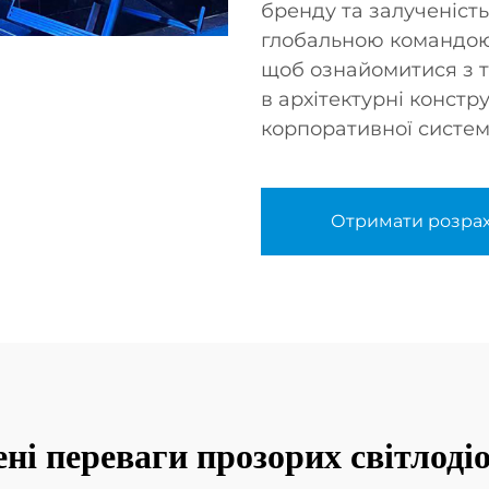
бренду та залученість
глобальною командою 
щоб ознайомитися з т
в архітектурні констр
корпоративної систем
Отримати розра
і переваги прозорих світлоді