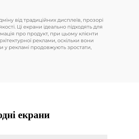
дміну від традиційних дисплеїв, прозорі
сті. Ці екрани ідеально підходять для
рмація про продукт, при цьому клієнти
рхітектурної реклами, оскільки вони
би у рекламі продовжують зростати,
одні екрани