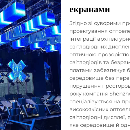
екранами
Згідно зі суворими 
проектування оптоеле
інтеграції архітектур
світлодіодних диспле
оптичною прозорістю
світлодіодів та без
платами забезпечує 
середовище без пере
порушення просторово
року компанія Shenzhe
спеціалізується на пр
високоякісних оптоел
світлодіодні дисплеї,
яке середовище й од