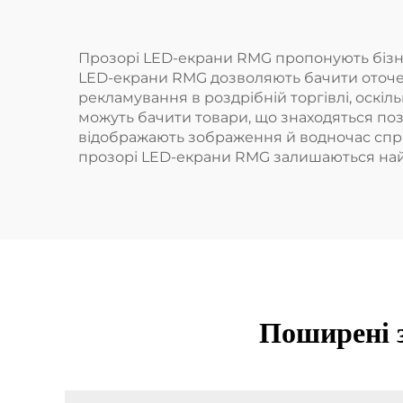
Прозорі LED-екрани RMG пропонують бізнеса
LED-екрани RMG дозволяють бачити оточенн
рекламування в роздрібній торгівлі, оскіл
можуть бачити товари, що знаходяться поза
відображають зображення й водночас сприя
прозорі LED-екрани RMG залишаються на
Поширені з