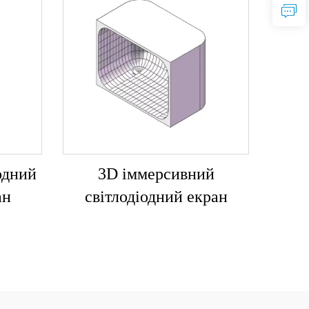
одний
3D іммерсивний
ан
світлодіодний екран