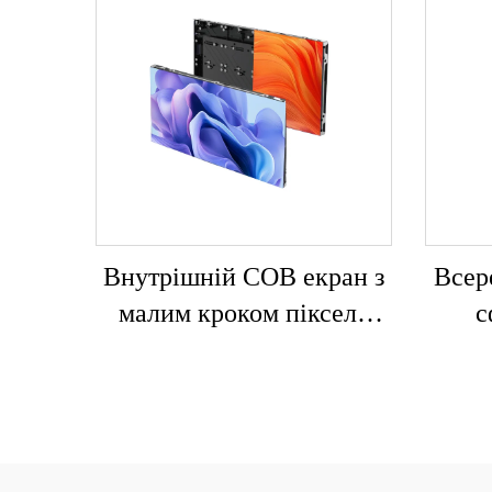
Внутрішній COB екран з
Всер
малим кроком пікселя
с
LED