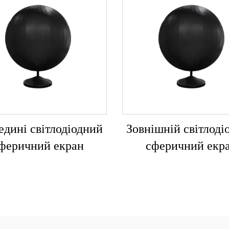
едині світлодіодний
Зовнішній світлоді
феричний екран
сферичний екр