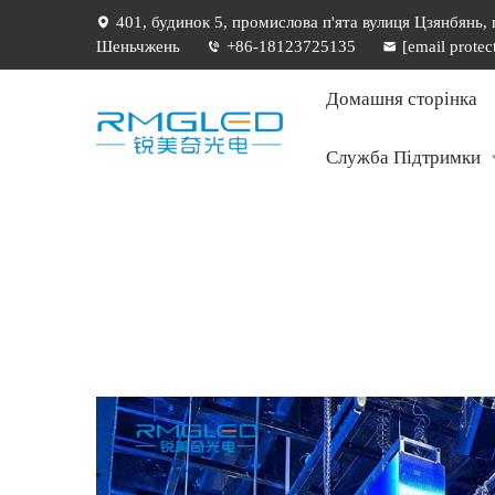
401, будинок 5, промислова п'ята вулиця Цзянбянь,
Шеньчжень
+86-18123725135
[email protec
Домашня сторінка
Служба Підтримки