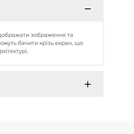
відображати зображення та
можуть бачити крізь екран, що
хітектурі.