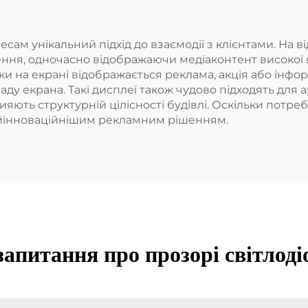
м унікальний підхід до взаємодії з клієнтами. На ві
я, одночасно відображаючи медіаконтент високої яко
ьки на екрані відображається реклама, акція або інфо
ду екрана. Такі дисплеї також чудово підходять для а
ють структурній цілісності будівлі. Оскільки потре
йінноваційнішим рекламним рішенням.
апитання про прозорі світлоді