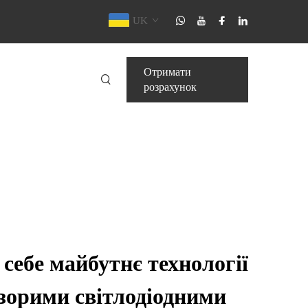
UK
Отримати
розрахунок
 себе майбутнє технології
озорими світлодіодними