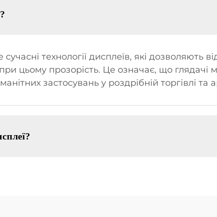
и?
е сучасні технології дисплеїв, які дозволяють 
 при цьому прозорість. Це означає, що глядачі 
анітних застосувань у роздрібній торгівлі та ар
исплеї?