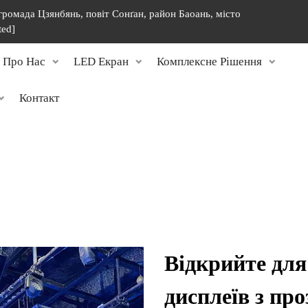
 громада Цзянбянь, повіт Сонґан, район Баоань, місто
ted]
Про Нас
LED Екран
Комплексне Рішення
Контакт
Відкрийте для
дисплеїв з пр