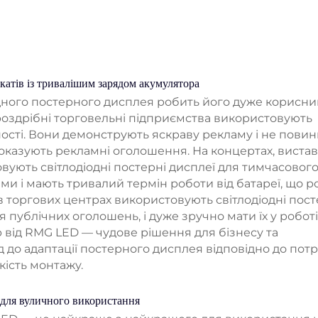
катів із тривалішим зарядом акумулятора
одного постерного дисплея робить його дуже корисни
оздрібні торговельні підприємства використовують
ності. Вони демонструють яскраву рекламу і не повин
оказують рекламні оголошення. На концертах, вистав
овують світлодіодні постерні дисплеї для тимчасовог
и і мають тривалий термін роботи від батареї, що р
 в торгових центрах використовують світлодіодні пост
ля публічних оголошень, і дуже зручно мати їх у роботі
р від RMG LED — чудове рішення для бізнесу та
ід до адаптації постерного дисплея відповідно до пот
кість монтажу.
для вуличного використання