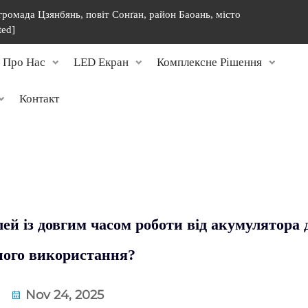
 громада Цзянбянь, повіт Сонґан, район Баоань, місто
ted]
Про Нас
LED Екран
Комплексне Рішення
Контакт
й із довгим часом роботи від акумулятора 
ного використання?
Nov 24, 2025