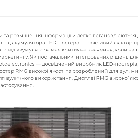
и та розміщення інформації й легко встановлюються
ти від акумулятора LED-постера — важливий фактор 
оти від акумулятора має критичне значення, коли ва
маркетингу. Як постачальник інтегрованих рішень дл
ptoelectronics — досвідчений виробник LED-постерів
остер RMG високої якості та розроблений для вулич
я вуличного використання. Дисплеї RMG високої яко
застосування.