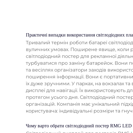
Практичні випадки використання світлодіодних пла
Тривалий термін роботи батареї світлоді
вуличних умовах. Поширене явище, коли р
світлодіодний постер для рекламної діяль
турбуватися про заміну батарейок. Вони п
та весіллях організатори заходів використ
поширення інформації. Вони є портативним
їх дуже зручними. У парках, на вокзалах та
дисплеї для навігації. Їх використовують д
протягом усього дня. Світлодіодний посте
організацій. Компанія має унікальний підх
користувача: індивідуальні розміри та гнуч
Чому варто обрати світлодіодний постер RMG LED 