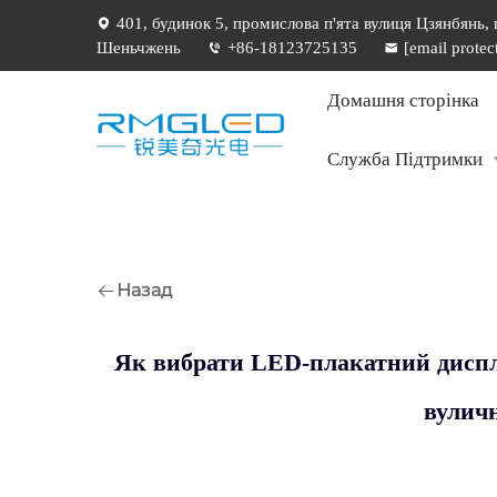
401, будинок 5, промислова п'ята вулиця Цзянбянь,
Шеньчжень
+86-18123725135
[email protec
Домашня сторінка
Служба Підтримки
Назад
Як вибрати LED-плакатний диспле
вулич