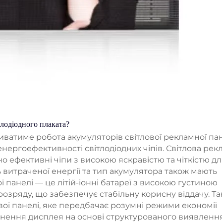
тлодіодного плаката?
риватиме робота акумуляторів світлової рекламної па
нергоефективності світлодіодних чіпів. Світлова ре
ефективні чіпи з високою яскравістю та чіткістю д
ь витраченої енергії та тип акумулятора також мають
 панелі — це літій-іонні батареї з високою густиною
розряду, що забезпечує стабільну корисну віддачу. Т
ої панелі, яке передбачає розумні режими економії
кнення дисплея на основі структурованого виявленн