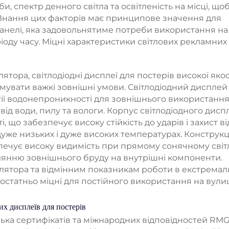
, спектр денного світла та освітленість на місці, що
 Знання цих факторів має принципове значення для
панелі, яка задовольнятиме потреби використання на
оду часу. Міцні характеристики світлових рекламних
тора, світлодіодні дисплеї для постерів високої якос
мувати важкі зовнішні умови. Світлодіодний диспле
ії водонепроникності для зовнішнього використання
ід води, пилу та вологи. Корпус світлодіодного дисп
, що забезпечує високу стійкість до ударів і захист ві
 дуже низьких і дуже високих температурах. Конструкц
ечує високу видимість при прямому сонячному світлі
лянню зовнішнього бруду на внутрішні компоненти.
лятора та відмінним показникам роботи в екстремал
достатньо міцні для постійного використання на вулиц
них дисплеїв для постерів
ілька сертифікатів та міжнародних відповідностей RMG