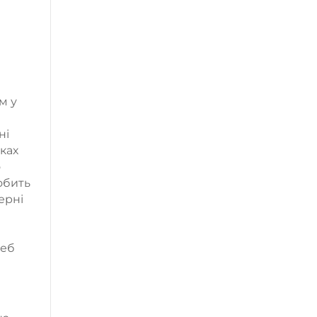
м у
ні
ках
о
обить
ерні
реб