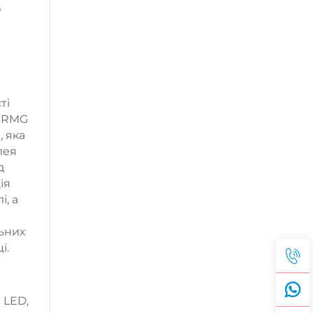
б
ті
й RMG
, яка
лея
д
ія
, а
ьних
і.
 LED,