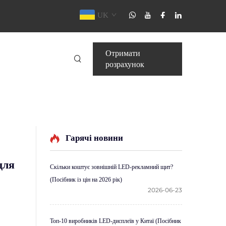
UK
Отримати
розрахунок
Гарячі новини
для
Скільки коштує зовнішній LED-рекламний щит?
(Посібник із цін на 2026 рік)
2026-06-23
Топ-10 виробників LED-дисплеїв у Китаї (Посібник