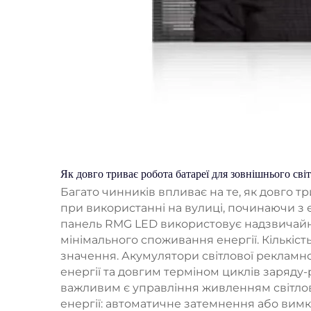
Як довго триває робота батареї для зовнішнього сві
Багато чинників впливає на те, як довго т
при використанні на вулиці, починаючи з е
панель RMG LED використовує надзвичайно 
мінімального споживання енергії. Кількіст
значення. Акумулятори світлової рекламної
енергії та довгим терміном циклів заряду-
важливим є управління живленням світлов
енергії: автоматичне затемнення або вим