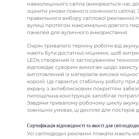
навколишнього світла (вимірюється час доби
оцінити умови повного сонячного світла).
правильного вибору світлової рекламної 
вулиці протягом максимально довгого пері
панелей для вуличного використання
Окрім тривалого терміну роботи від акумуля
мають бути достатньо міцними, щоб витри
LEDs створений із застосуванням технолог
відповідає суворим вимогам щодо захисту в
виготовлений із матеріалів високої міцності
корозії. Це гарантує стабільну роботу при
екрану з антиблисковим покриттям забезп
пилощільна конструкція запобігає потрап
Завдяки тривалому робочому циклу акуму
зовнішніх умовах, ці дисплеї для постерів 
Сертифікація відповідності та якості для світлодіод
Усі світлодіодні рекламні плакати мають к