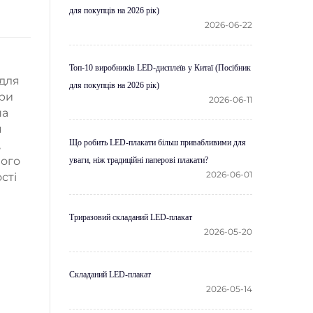
для покупців на 2026 рік)
2026-06-22
Топ-10 виробників LED-дисплеїв у Китаї (Посібник
 для
для покупців на 2026 рік)
при
2026-06-11
ша
я
Що робить LED-плакати більш привабливими для
,
ного
уваги, ніж традиційні паперові плакати?
2026-06-01
сті
Триразовий складаний LED-плакат
2026-05-20
Складаний LED-плакат
2026-05-14