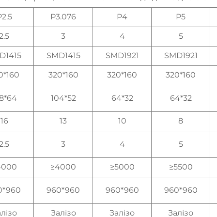
P2.5
P3.076
P4
P5
2.5
3
4
5
D1415
SMD1415
SMD1921
SMD1921
0*160
320*160
320*160
320*160
8*64
104*52
64*32
64*32
16
13
10
8
2.5
3
4
5
4000
≥4000
≥5000
≥5500
0*960
960*960
960*960
960*960
лізо
Залізо
Залізо
Залізо