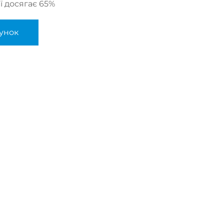
ї досягає 65%
унок