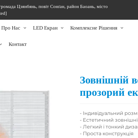
 громада Цзянбянь, повіт Сонґан, район Баоань, місто
ted]
Про Нас
LED Екран
Комплексне Рішення
Контакт
Зовнішній 
прозорий е
- Індивідуальний розм
- Естетичний зовнішн
- Легкий і тонкий диз
- Проста конструкція