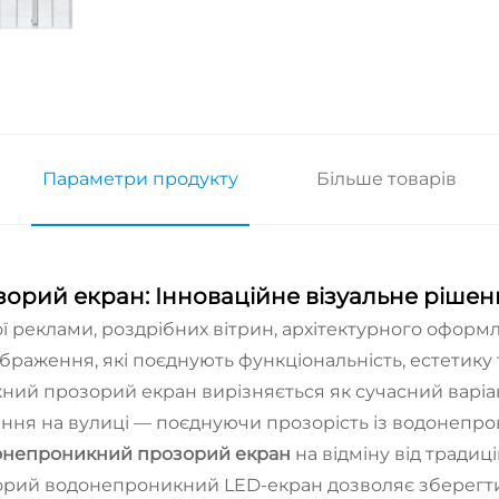
Параметри продукту
Більше товарів
рий екран: Інноваційне візуальне рішенн
 реклами, роздрібних вітрин, архітектурного оформле
браження, які поєднують функціональність, естетику
ний прозорий екран вирізняється як сучасний варіа
ння на вулиці — поєднуючи прозорість із водонепро
онепроникний прозорий екран
на відміну від традиц
зорий водонепроникний LED-екран дозволяє зберегти