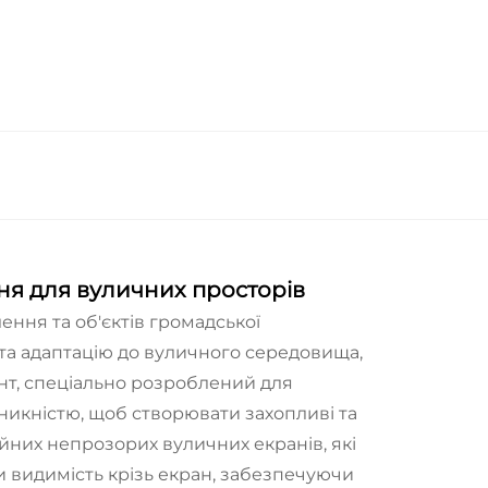
я для вуличних просторів
ння та об'єктів громадської
 та адаптацію до вуличного середовища,
нт, спеціально розроблений для
никністю, щоб створювати захопливі та
ійних непрозорих вуличних екранів, які
 видимість крізь екран, забезпечуючи