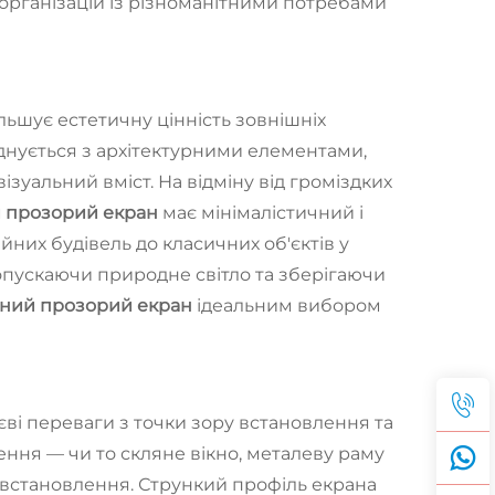
організацій із різноманітними потребами
льшує естетичну цінність зовнішніх
єднується з архітектурними елементами,
ізуальний вміст. На відміну від громіздких
 прозорий екран
має мінімалістичний і
них будівель до класичних об'єктів у
опускаючи природне світло та зберігаючи
кний прозорий екран
ідеальним вибором
єві переваги з точки зору встановлення та
ння — чи то скляне вікно, металеву раму
а встановлення. Стрункий профіль екрана