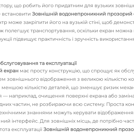
ору, що робить його придатним для вузьких зовнішніх
е встановити
Зовнішній водонепроникний прозорий
нтр може закріпити його на вузькій стіні, щоб демо
акож полегшує транспортування, оскільки екран мож
укції підвищує практичність і зручність використан
бслуговування та експлуатації
й екран
має просту конструкцію, що спрощує як обсл
стем зовнішнього відображення з великою кількістю 
з меншою кількістю деталей, що зменшує ризик меха
ня — наприклад, очищення поверхні екрана або замін
них частин, не розбираючи всю систему. Проста конс
 технічними знаннями можуть керувати відображенням
й інтерфейс. Для зовнішніх місць, де потрібно част
тота експлуатації
Зовнішній водонепроникний проз