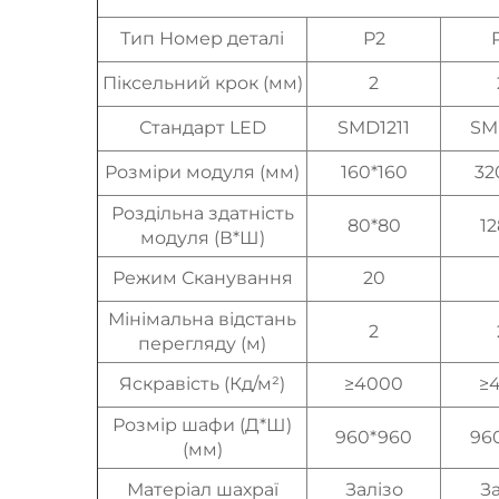
Тип Номер деталі
P2
Піксельний крок (мм)
2
Стандарт LED
SMD1211
SM
Розміри модуля (мм)
160*160
32
Роздільна здатність
80*80
12
модуля (В*Ш)
Режим Сканування
20
Мінімальна відстань
2
перегляду (м)
Яскравість (Кд/м²)
≥4000
≥
Розмір шафи (Д*Ш)
960*960
96
(мм)
Матеріал шахраї
Залізо
За