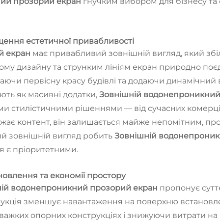
ний прозорий екран
гнучким вибором для бізнесу та 
щення естетичної привабливості
й екран
має привабливий зовнішній вигляд, який збі
орому дизайну та струнким лініям екран природно по
гаючи первісну красу будівлі та додаючи динамічний в
ають як масивні додатки,
Зовнішній водонепроникний
ми стилістичними рішеннями — від сучасних комерцій
ажає контент, він залишається майже непомітним, пр
вий зовнішній вигляд робить
Зовнішній водонепрони
ія є пріоритетними.
новлення та економії простору
ній водонепроникний прозорий екран
пропонує сутт
рукція зменшує навантаження на поверхню встановле
 у важких опорних конструкціях і знижуючи витрати н