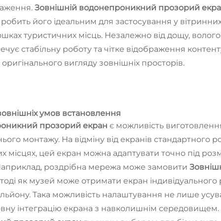
раження.
Зовнішній водонепроникний прозорий екр
робить його ідеальним для застосування у вітринних 
ошках туристичних місць. Незалежно від дощу, волого
ечує стабільну роботу та чітке відображення контент
 оригінального вигляду зовнішніх просторів.
 зовнішніх умов встановлення
роникний прозорий екран
є можливість виготовлення
ього монтажу. На відміну від екранів стандартного р
х місцях, цей екран можна адаптувати точно під розм
. Наприклад, роздрібна мережа може замовити
Зовніш
 тоді як музей може отримати екран індивідуального р
льйону. Така можливість налаштування не лише усув
овну інтеграцію екрана з навколишнім середовищем.