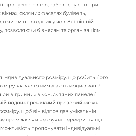
ан
пропускає світло, забезпечуючи при
вікнах, скляних фасадах будівель,
сті чи змін погодних умов,
Зовнішній
у, дозволяючи бізнесам та організаціям
 індивідуального розміру, що робить його
озміру, які часто вимагають модифікацій
іри вітринних вікон, скляних панелей
ній водонепроникний прозорий екран
озміру, щоб він відповідав унікальній
ає проміжки чи незручні перекриття під
 Можливість пропонувати індивідуальні