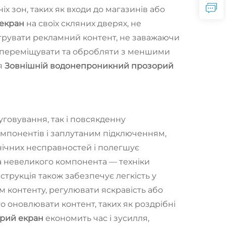
 зон, таких як входи до магазинів або
 екран
на своїх скляних дверях, не
нструвати рекламний контент, не заважаючи
на переміщувати та обробляти з меншими
ня
Зовнішній водонепроникний прозорий
уговування, так і повсякденну
компонентів і заплутаним підключенням,
нічних несправностей і полегшує
а невеликого компонента — техніки
трукція також забезпечує легкість у
 контенту, регулювати яскравість або
о оновлювати контент, таких як роздрібні
орий екран
економить час і зусилля,