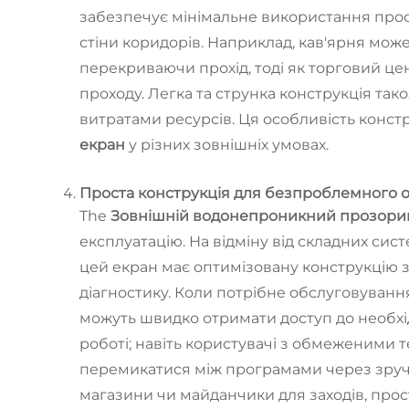
забезпечує мінімальне використання прост
стіни коридорів. Наприклад, кав'ярня мож
перекриваючи прохід, тоді як торговий це
проходу. Легка та струнка конструкція т
витратами ресурсів. Ця особливість констр
екран
у різних зовнішніх умовах.
Проста конструкція для безпроблемного о
The
Зовнішній водонепроникний прозори
експлуатацію. На відміну від складних си
цей екран має оптимізовану конструкцію 
діагностику. Коли потрібне обслуговуван
можуть швидко отримати доступ до необхід
роботі; навіть користувачі з обмеженими
перемикатися між програмами через зручни
магазини чи майданчики для заходів, прос