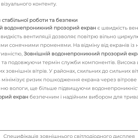
 візуального контенту.
я стабільної роботи та безпеки
ій водонепроникний прозорий екран
є швидкість ве
швидкість вентиляції дозволяє повітрю вільно цирку
ими сонячними променями. На відміну від екранів із
тивністю,
Зовнішній водонепроникний прозорий ек
 та подовжуючи термін служби компонентів. Висока 
х зовнішніх вітрів. У районах, схильних до сильних ві
ь мінімізує ризик пошкодження екрана через вітрове 
нню вологи, ще більше підвищуючи водонепроникність
орий екран
безпечним і надійним вибором для трива
Специфікація зовнішнього світлодіодного дисплея