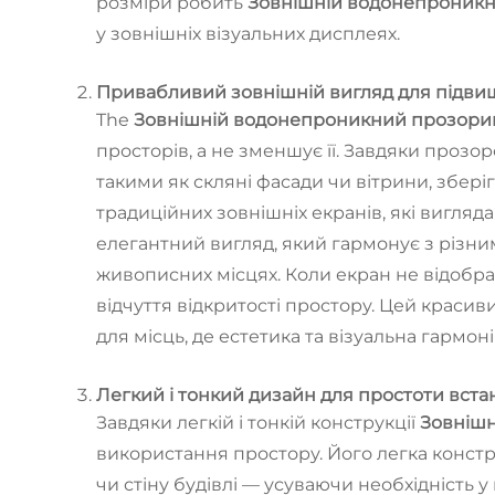
розміри робить
Зовнішній водонепроник
у зовнішніх візуальних дисплеях.
Привабливий зовнішній вигляд для підви
The
Зовнішній водонепроникний прозори
просторів, а не зменшує її. Завдяки проз
такими як скляні фасади чи вітрини, збері
традиційних зовнішніх екранів, які вигляд
елегантний вигляд, який гармонує з різни
живописних місцях. Коли екран не відобр
відчуття відкритості простору. Цей краси
для місць, де естетика та візуальна гармон
Легкий і тонкий дизайн для простоти вста
Завдяки легкій і тонкій конструкції
Зовніш
використання простору. Його легка конст
чи стіну будівлі — усуваючи необхідність