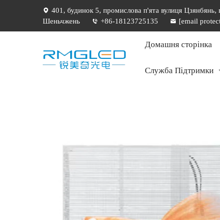
401, будинок 5, промислова п'ята вулиця Цзянбянь,
Шеньчжень
+86-18123725135
[email protec
Домашня сторінка
Служба Підтримки