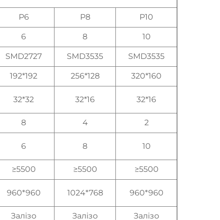
P6
P8
P10
6
8
10
SMD2727
SMD3535
SMD3535
192*192
256*128
320*160
32*32
32*16
32*16
8
4
2
6
8
10
≥5500
≥5500
≥5500
960*960
1024*768
960*960
Залізо
Залізо
Залізо