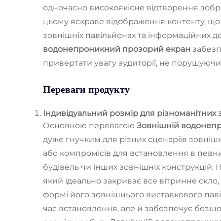
одночасно високоякісне відтворення зоб
цьому яскраве відображення контенту, що 
зовнішніх павільйонах та інформаційних д
водонепроникний прозорий екран
забезп
привертати увагу аудиторії, не порушуючи
Переваги продукту
Індивідуальний розмір для різноманітних
Основною перевагою
Зовнішній водонеп
дуже гнучким для різних сценаріїв зовнішн
або компромісів для встановлення в певни
будівель чи інших зовнішніх конструкцій
який ідеально закриває все вітринне скло,
формі його зовнішнього виставкового паві
час встановлення, але й забезпечує безш