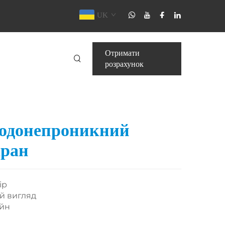
UK
Отримати
розрахунок
водонепроникний
кран
ір
ій вигляд
айн