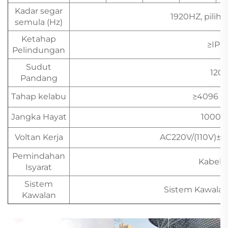
Kadar segar
1920HZ, pilih
semula (Hz)
Ketahap
≥IP6
Pelindungan
Sudut
120°
Pandang
Tahap kelabu
≥4096 t
Jangka Hayat
100000
Voltan Kerja
AC220V/(110V)±15
Pemindahan
Kabel 
Isyarat
Sistem
Sistem Kawala
Kawalan