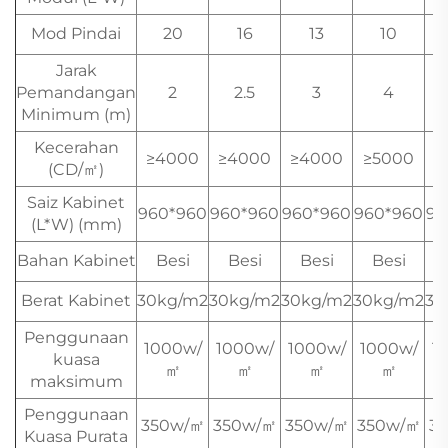
Mod Pindai
20
16
13
10
Jarak
Pemandangan
2
2.5
3
4
Minimum (m)
Kecerahan
≥4000
≥4000
≥4000
≥5000
≥
(CD/㎡)
Saiz Kabinet
960*960
960*960
960*960
960*960
96
(L*W) (mm)
Bahan Kabinet
Besi
Besi
Besi
Besi
Berat Kabinet
30kg/m2
30kg/m2
30kg/m2
30kg/m2
30
Penggunaan
1000w/
1000w/
1000w/
1000w/
1
kuasa
㎡
㎡
㎡
㎡
maksimum
Penggunaan
350w/㎡
350w/㎡
350w/㎡
350w/㎡
3
Kuasa Purata