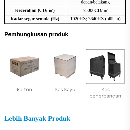
depan/belakang
Kecerahan (CD/
㎡
)
≥5000CD/
㎡
Kadar segar semula (Hz)
1920HZ; 3840HZ (pilihan)
Pembungkusan produk
karton
Kes kayu
Kes
penerbangan
Lebih Banyak Produk