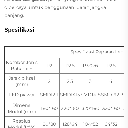
dipercayai untuk penggunaan luaran jangka
panjang.
Spesifikasi
Spesifikasi Paparan Led 
Nombor Jenis
P2
P2.5
P3.076
P2.5
Bahagian
Jarak piksel
2
2.5
3
4
(mm)
LED piawai
SMD1211
SMD1415
SMD1415
SMD1921
SM
Dimensi
160*160
320*160
320*160
320*160
32
Modul (mm)
Resolusi
80*80
128*64
104*52
64*32
6
Modul (L*W)