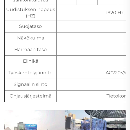
Uudistuksen nopeus
1920 Hz, 3
(HZ)
Suojataso
Näkökulma
Harmaan taso
≥
Elinikä
Työskentelyjännite
AC220V/(11
Signaalin siirto
L
Ohjausjärjestelmä
Tietokone