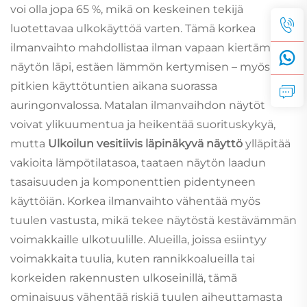
voi olla jopa 65 %, mikä on keskeinen tekijä
luotettavaa ulkokäyttöä varten. Tämä korkea
ilmanvaihto mahdollistaa ilman vapaan kiertämisen
näytön läpi, estäen lämmön kertymisen – myös
pitkien käyttötuntien aikana suorassa
auringonvalossa. Matalan ilmanvaihdon näytöt
voivat ylikuumentua ja heikentää suorituskykyä,
mutta
Ulkoilun vesitiivis läpinäkyvä näyttö
ylläpitää
vakioita lämpötilatasoa, taataen näytön laadun
tasaisuuden ja komponenttien pidentyneen
käyttöiän. Korkea ilmanvaihto vähentää myös
tuulen vastusta, mikä tekee näytöstä kestävämmän
voimakkaille ulkotuulille. Alueilla, joissa esiintyy
voimakkaita tuulia, kuten rannikkoalueilla tai
korkeiden rakennusten ulkoseinillä, tämä
ominaisuus vähentää riskiä tuulen aiheuttamasta