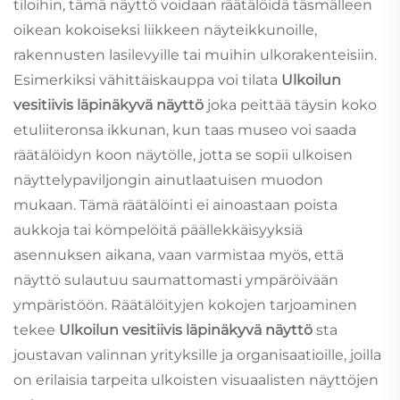
tiloihin, tämä näyttö voidaan räätälöidä täsmälleen
oikean kokoiseksi liikkeen näyteikkunoille,
rakennusten lasilevyille tai muihin ulkorakenteisiin.
Esimerkiksi vähittäiskauppa voi tilata
Ulkoilun
vesitiivis läpinäkyvä näyttö
joka peittää täysin koko
etuliiteronsa ikkunan, kun taas museo voi saada
räätälöidyn koon näytölle, jotta se sopii ulkoisen
näyttelypaviljongin ainutlaatuisen muodon
mukaan. Tämä räätälöinti ei ainoastaan poista
aukkoja tai kömpelöitä päällekkäisyyksiä
asennuksen aikana, vaan varmistaa myös, että
näyttö sulautuu saumattomasti ympäröivään
ympäristöön. Räätälöityjen kokojen tarjoaminen
tekee
Ulkoilun vesitiivis läpinäkyvä näyttö
sta
joustavan valinnan yrityksille ja organisaatioille, joilla
on erilaisia tarpeita ulkoisten visuaalisten näyttöjen