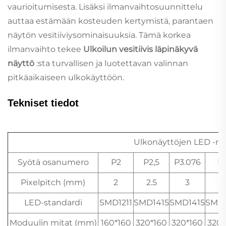
vaurioitumisesta. Lisäksi ilmanvaihtosuunnittelu
auttaa estämään kosteuden kertymistä, parantaen
näytön vesitiiviysominaisuuksia. Tämä korkea
ilmanvaihto tekee
Ulkoilun vesitiivis läpinäkyvä
näyttö
:sta turvallisen ja luotettavan valinnan
pitkäaikaiseen ulkokäyttöön.
Tekniset tiedot
Ulkonäyttöjen LED -mä
Syötä osanumero
P2
P2,5
P3.076
P
Pixelpitch (mm)
2
2.5
3
4
LED-standardi
SMD1211
SMD1415
SMD1415
SMD1
Moduulin mitat (mm)
160*160
320*160
320*160
320*