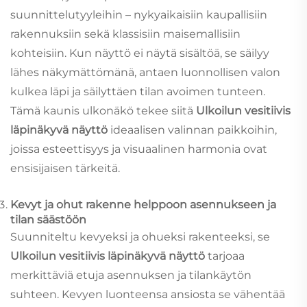
suunnittelutyyleihin – nykyaikaisiin kaupallisiin
rakennuksiin sekä klassisiin maisemallisiin
kohteisiin. Kun näyttö ei näytä sisältöä, se säilyy
lähes näkymättömänä, antaen luonnollisen valon
kulkea läpi ja säilyttäen tilan avoimen tunteen.
Tämä kaunis ulkonäkö tekee siitä
Ulkoilun vesitiivis
läpinäkyvä näyttö
ideaalisen valinnan paikkoihin,
joissa esteettisyys ja visuaalinen harmonia ovat
ensisijaisen tärkeitä.
Kevyt ja ohut rakenne helppoon asennukseen ja
tilan säästöön
Suunniteltu kevyeksi ja ohueksi rakenteeksi, se
Ulkoilun vesitiivis läpinäkyvä näyttö
tarjoaa
merkittäviä etuja asennuksen ja tilankäytön
suhteen. Kevyen luonteensa ansiosta se vähentää