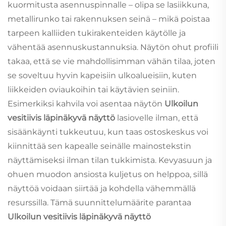
kuormitusta asennuspinnalle – olipa se lasiikkuna,
metallirunko tai rakennuksen seinä – mikä poistaa
tarpeen kalliiden tukirakenteiden käytölle ja
vähentää asennuskustannuksia. Näytön ohut profiili
takaa, että se vie mahdollisimman vähän tilaa, joten
se soveltuu hyvin kapeisiin ulkoalueisiin, kuten
liikkeiden oviaukoihin tai käytävien seiniin.
Esimerkiksi kahvila voi asentaa näytön
Ulkoilun
vesitiivis läpinäkyvä näyttö
lasiovelle ilman, että
sisäänkäynti tukkeutuu, kun taas ostoskeskus voi
kiinnittää sen kapealle seinälle mainostekstin
näyttämiseksi ilman tilan tukkimista. Kevyasuun ja
ohuen muodon ansiosta kuljetus on helppoa, sillä
näyttöä voidaan siirtää ja kohdella vähemmällä
resurssilla. Tämä suunnittelumäärite parantaa
Ulkoilun vesitiivis läpinäkyvä näyttö