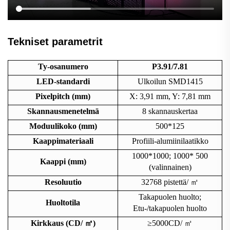
Tekniset parametrit
Ty-osanumero
P3.91/7.81
LED-standardi
Ulkoilun SMD1415
Pixelpitch (mm)
X: 3,91 mm, Y: 7,81 mm
Skannausmenetelmä
8 skannauskertaa
Moduulikoko (mm)
500*125
Kaappimateriaali
Profiili-alumiinilaatikko
1000*
1000; 1000*
500
Kaappi (mm)
(valinnainen)
Resoluutio
32768 pistettä/
㎡
Takapuolen huolto;
Huoltotila
Etu-/takapuolen huolto
Kirkkaus (CD/
㎡
)
≥5000CD/
㎡