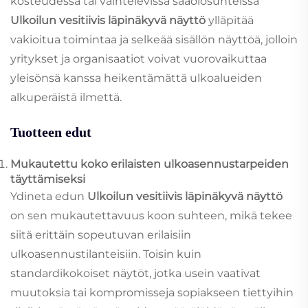
kosteudessa tai vaihtelevissa sääolosuhteissa
Ulkoilun vesitiivis läpinäkyvä näyttö
ylläpitää
vakioitua toimintaa ja selkeää sisällön näyttöä, jolloin
yritykset ja organisaatiot voivat vuorovaikuttaa
yleisönsä kanssa heikentämättä ulkoalueiden
alkuperäistä ilmettä.
Tuotteen edut
Mukautettu koko erilaisten ulkoasennustarpeiden
täyttämiseksi
Ydineta edun
Ulkoilun vesitiivis läpinäkyvä näyttö
on sen mukautettavuus koon suhteen, mikä tekee
siitä erittäin sopeutuvan erilaisiin
ulkoasennustilanteisiin. Toisin kuin
standardikokoiset näytöt, jotka usein vaativat
muutoksia tai kompromisseja sopiakseen tiettyihin