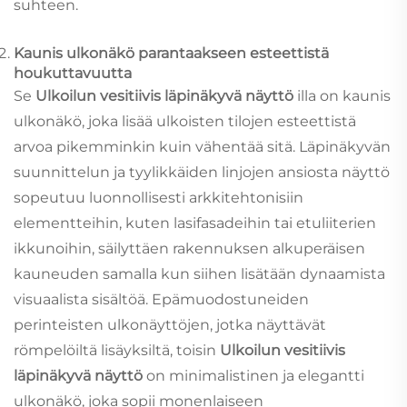
suhteen.
Kaunis ulkonäkö parantaakseen esteettistä
houkuttavuutta
Se
Ulkoilun vesitiivis läpinäkyvä näyttö
illa on kaunis
ulkonäkö, joka lisää ulkoisten tilojen esteettistä
arvoa pikemminkin kuin vähentää sitä. Läpinäkyvän
suunnittelun ja tyylikkäiden linjojen ansiosta näyttö
sopeutuu luonnollisesti arkkitehtonisiin
elementteihin, kuten lasifasadeihin tai etuliiterien
ikkunoihin, säilyttäen rakennuksen alkuperäisen
kauneuden samalla kun siihen lisätään dynaamista
visuaalista sisältöä. Epämuodostuneiden
perinteisten ulkonäyttöjen, jotka näyttävät
römpelöiltä lisäyksiltä, toisin
Ulkoilun vesitiivis
läpinäkyvä näyttö
on minimalistinen ja elegantti
ulkonäkö, joka sopii monenlaiseen