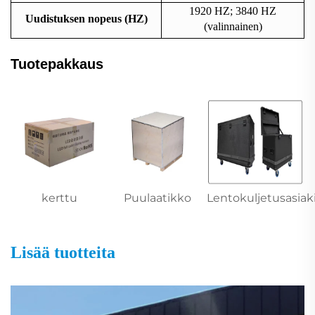
1920 HZ; 3840 HZ
Uudistuksen nopeus (HZ)
(valinnainen)
Tuotepakkaus
kerttu
Puulaatikko
Lentokuljetusasiaki
Lisää tuotteita