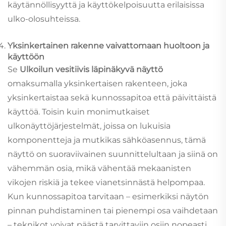
käytännöllisyyttä ja käyttökelpoisuutta erilaisissa
ulko-olosuhteissa.
Yksinkertainen rakenne vaivattomaan huoltoon ja
käyttöön
Se
Ulkoilun vesitiivis läpinäkyvä näyttö
omaksumalla yksinkertaisen rakenteen, joka
yksinkertaistaa sekä kunnossapitoa että päivittäistä
käyttöä. Toisin kuin monimutkaiset
ulkonäyttöjärjestelmät, joissa on lukuisia
komponentteja ja mutkikas sähköasennus, tämä
näyttö on suoraviivainen suunnittelultaan ja siinä on
vähemmän osia, mikä vähentää mekaanisten
vikojen riskiä ja tekee vianetsinnästä helpompaa.
Kun kunnossapitoa tarvitaan – esimerkiksi näytön
pinnan puhdistaminen tai pienempi osa vaihdetaan
– teknikot voivat päästä tarvittaviin osiin nopeasti