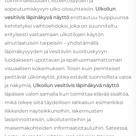
toiminnallisuuden, esteettisyyden ja
sopeutumiskyvyn ulko-olosuhteisiin.
Ulkoilun
vesitiivis läpinäkyvä näyttö
erottautuu huippuunsa
kehitetyksi vaihtoehdoksi, joka on suunniteltu
erityisesti vastaamaan ulkotilojen käytön
ainutlaatuisiin tarpeisiin – yhdistämällä
läpinäkyvyyden ja vesitiiviin suorituskyvyn
luodakseen upottavan ja epähuomaamattoman
visuaalisen kokemuksen. Toisin kuin perinteiset
peittävät ulkonäytöt, jotka estävät luonnollista valoa
ja näkymiä,
Ulkoilun vesitiivis läpinäkyvä näyttö
läpäisee valon samalla kun toimittaa elävää sisältöä,
mikä tekee siitä täydellisen ratkaisun esimerkiksi
liikkeiden näyteikkunoihin, rakennusten
lasipinnoitteisiin, ulkoilutenteihin ja
maisemakohteiden informaatiotauluihin. Sateessa,