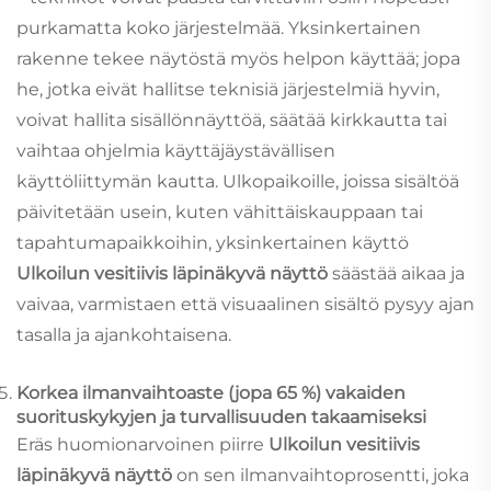
purkamatta koko järjestelmää. Yksinkertainen
rakenne tekee näytöstä myös helpon käyttää; jopa
he, jotka eivät hallitse teknisiä järjestelmiä hyvin,
voivat hallita sisällönnäyttöä, säätää kirkkautta tai
vaihtaa ohjelmia käyttäjäystävällisen
käyttöliittymän kautta. Ulkopaikoille, joissa sisältöä
päivitetään usein, kuten vähittäiskauppaan tai
tapahtumapaikkoihin, yksinkertainen käyttö
Ulkoilun vesitiivis läpinäkyvä näyttö
säästää aikaa ja
vaivaa, varmistaen että visuaalinen sisältö pysyy ajan
tasalla ja ajankohtaisena.
Korkea ilmanvaihtoaste (jopa 65 %) vakaiden
suorituskykyjen ja turvallisuuden takaamiseksi
Eräs huomionarvoinen piirre
Ulkoilun vesitiivis
läpinäkyvä näyttö
on sen ilmanvaihtoprosentti, joka