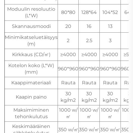
Moduulin resoluutio
80*80
128*64
104*52
64*
(L*W)
Skannausmoodi
20
16
13
1
Minimikatseluetäisyys
2
2.5
3
4
(m)
Kirkkaus (CD/㎡)
≥4000
≥4000
≥4000
≥50
Kotelon koko (L*W)
960*960
960*960
960*960
960*
(mm)
Kaappimateriaali
Rauta
Rauta
Rauta
Rau
30
30
30
3
Kaapin paino
kg/m2
kg/m2
kg/m2
kg/
Maksimiminen
1000 w/
1000 w/
1000 w/
1000
tehonkulutus
㎡
㎡
㎡
Keskimääräinen
350 w/㎡
350 w/㎡
350 w/㎡
350 
sähkönkulutus