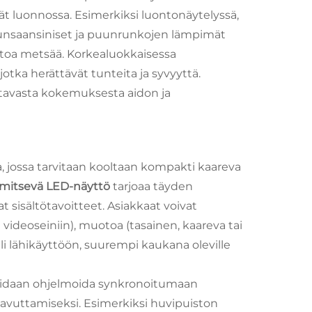
yvät luonnossa. Esimerkiksi luontonäytelyssä,
n runsaansiniset ja puunrunkojen lämpimät
itoa metsää. Korkealuokkaisessa
 jotka herättävät tunteita ja syvyyttä.
pottavasta kokemuksesta aidon ja
rista, jossa tarvitaan kooltaan kompakti kaareva
mitsevä LED-näyttö
tarjoaa täyden
t sisältötavoitteet. Asiakkaat voivat
videoseiniin), muotoa (tasainen, kaareva tai
i lähikäyttöön, suurempi kaukana oleville
 voidaan ohjelmoida synkronoitumaan
aavuttamiseksi. Esimerkiksi huvipuiston