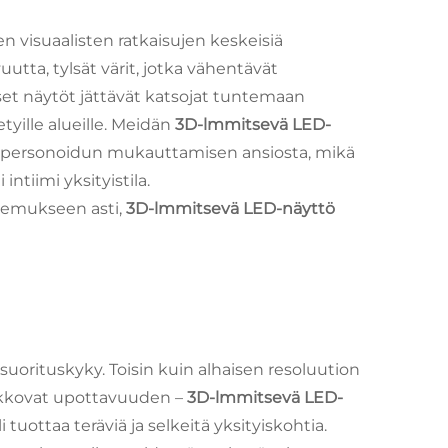
en visuaalisten ratkaisujen keskeisiä
uutta, tylsät värit, jotka vähentävät
lliset näytöt jättävät katsojat tuntemaan
tyille alueille. Meidän
3D-lmmitsevä LED-
 ja personoidun mukauttamisen ansiosta, mikä
ntiimi yksityistila.
okemukseen asti,
3D-lmmitsevä LED-näyttö
suorituskyky. Toisin kuin alhaisen resoluution
 rikkovat upottavuuden –
3D-lmmitsevä LED-
 tuottaa teräviä ja selkeitä yksityiskohtia.