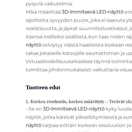
pysyviä vaikutelmia.
Mikä määrittää
3D-lmmitsevä LED-näyttö
ero
rajoitteita: syvyyden puute, joka ei saavuta yl
realistisuutta, ja jäykät suunnitteluratkaisut,
itsensä irrallisiksi sisällöstä, kun taas niide
näyttö
selviytyy näistä haasteista korkean r
takaa jokaiselle katsojalle saumattoman ja upo
Virtuaalitodellisuusarkadissa täynnä toimint
toimittaa johdonmukaisesti vaikuttavia visuaa
Tuotteen edut
1. Korkea resoluutio, korkea määrittely – Terävät y
- Se on
3D-lmmitsevä LED-näyttö
kyky luoda 
näytöt, jotka kärsivät pikselöitymisestä ja su
näyttö
tarjoaa erittäin korkean resoluution (4K