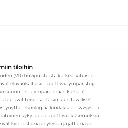
in tiloihin
uuden (VR) huvipuistoista korkealaatuisiin
ovat elävänkaltaisia, upottavia ympäristöjä,
 on suunniteltu ympäröimään katsojat
sulautuvat toisiinsa. Toisin kuin tavalliset
istynyttä teknologiaa luodakseen syvyys- ja
nutlaatuinen kyky luoda upottavia kokemuksia
yrkivät kiinnostamaan yleisöä ja jättämään