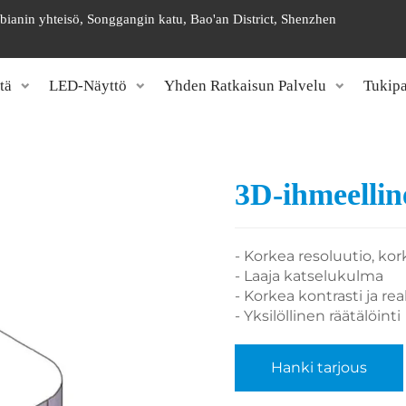
gbianin yhteisö, Songgangin katu, Bao'an District, Shenzhen
tä
LED-Näyttö
Yhden Ratkaisun Palvelu
Tukipa
3D-ihmeelli
- Korkea resoluutio, kor
- Laaja katselukulma
- Korkea kontrasti ja real
- Yksilöllinen räätälöinti
Hanki tarjous