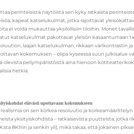
ttaa perinteisistä näytöistä sen kyky ratkaista perinteist
eisöä, kapeat katselukulmat, jotka rajoittavat yleisökattav
 joita ei voida mukauttaa yksilöllisiin tiloihin. Monet tava
n rajatut katselukulmat pakottavat yleisön kasaantumaan tie
esoluution, laajan katselukulman, rikkaan värikontrastin
ttavan kokemuksen – olipa kyseessä suuri julkisalue vai i
aa olevista peliympäristöistä aina hienoon kotiteatterik
lisia hetkiä.
ksityiskohdat elävästi upottavaan kokemukseen
realismia on sen korkea resoluutio ja korkeamäärittelyn 
meista yksityiskohdista – ratkaisevista puutteista, jotka
:sta 8K:hin ja senkin yli), mikä takaa, että jokainen pikseli