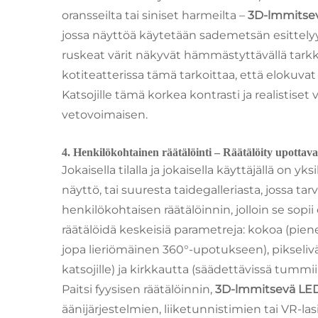
oransseilta tai siniset harmeilta –
3D-lmmitse
jossa näyttöä käytetään sademetsän esittelyy
ruskeat värit näkyvät hämmästyttävällä tarkk
kotiteatterissa tämä tarkoittaa, että elokuvat n
Katsojille tämä korkea kontrasti ja realistise
vetovoimaisen.
4. Henkilökohtainen räätälöinti – Räätälöity upottava
Jokaisella tilalla ja jokaisella käyttäjällä on y
näyttö, tai suuresta taidegalleriasta, jossa 
henkilökohtaisen räätälöinnin, jolloin se sopi
räätälöidä keskeisiä parametreja: kokoa (pien
jopa lieriömäinen 360°-upotukseen), pikseliv
katsojille) ja kirkkautta (säädettävissä tummiin
Paitsi fyysisen räätälöinnin,
3D-lmmitsevä LE
äänijärjestelmien, liiketunnistimien tai VR-