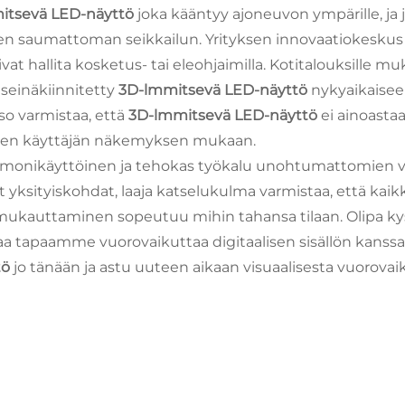
itsevä LED-näyttö
joka kääntyy ajoneuvon ympärille, ja 
oden saumattoman seikkailun. Yrityksen innovaatiokesk
voivat hallita kosketus- tai eleohjaimilla. Kotitalouksille 
seinäkiinnitetty
3D-lmmitsevä LED-näyttö
nykyaikaisee
 varmistaa, että
3D-lmmitsevä LED-näyttö
ei ainoastaa
inen käyttäjän näkemyksen mukaan.
 monikäyttöinen ja tehokas työkalu unohtumattomien v
 yksityiskohdat, laaja katselukulma varmistaa, että kaikki 
 mukauttaminen sopeutuu mihin tahansa tilaan. Olipa kyse
 tapaamme vuorovaikuttaa digitaalisen sisällön kanssa,
tö
jo tänään ja astu uuteen aikaan visuaalisesta vuorovai