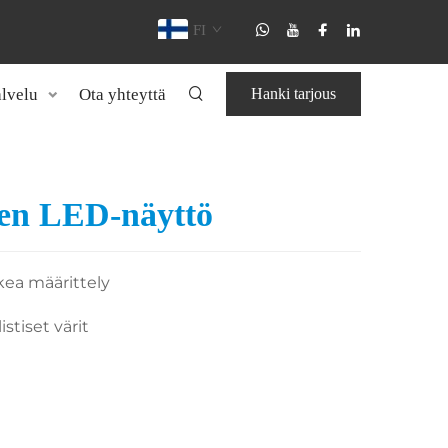
FI
lvelu
Ota yhteyttä
Hanki tarjous
nen LED-näyttö
kea määrittely
istiset värit