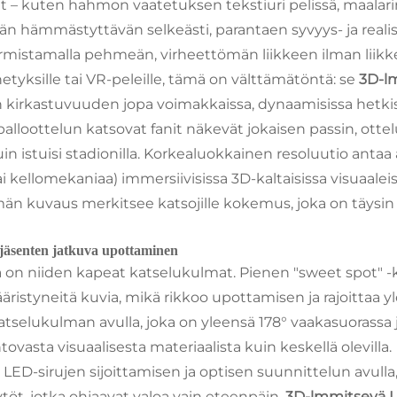
it – kuten hahmon vaatetuksen tekstiuri pelissä, maalarin
än hämmästyttävän selkeästi, parantaen syvyys- ja real
armistamalla pehmeän, virheettömän liikkeen ilman liik
ähetyksille tai VR-peleille, tämä on välttämätöntä: se
3D-l
 kirkastuvuuden jopa voimakkaissa, dynaamisissa hetki
alloottelun katsovat fanit näkevät jokaisen passin, ottelu
uin istuisi stadionilla. Korkealuokkainen resoluutio anta
 kellomekaniaa) immersiivisissa 3D-kaltaisissa visuaaleis
 kuvaus merkitsee katsojille kokemus, joka on täysin sek
 jäsenten jatkuva upottaminen
a on niiden kapeat katselukulmat. Pienen "sweet spot" -
ääristyneitä kuvia, mikä rikkoo upottamisen ja rajoittaa yl
tselukulman avulla, joka on yleensä 178° vaakasuorassa j
tovasta visuaalisesta materiaalista kuin keskellä olevilla.
ED-sirujen sijoittamisen ja optisen suunnittelun avulla
töt, jotka ohjaavat valoa vain eteenpäin,
3D-lmmitsevä 