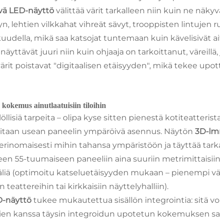
vä LED-näyttö
välittää värit tarkalleen niin kuin ne näk
n, lehtien vilkkahat vihreät sävyt, trooppisten lintuje
uudella, mikä saa katsojat tuntemaan kuin kävelisivät a
äyttävät juuri niin kuin ohjaaja on tarkoittanut, väreillä,
t värit poistavat "digitaalisen etäisyyden", mikä tekee u
 kokemus ainutlaatuisiin tiloihin
ksilöllisiä tarpeita – olipa kyse sitten pienestä kotiteatte
tarvitaan usean paneelin ympäröivä asennus. Näytön
3D-lm
i erinomaisesti mihin tahansa ympäristöön ja täyttää tarka
een 55-tuumaiseen paneeliin aina suuriin metrimittaisiin 
äliä (optimoitu katseluetäisyyden mukaan – pienempi väl
 teattereihin tai kirkkaisiin näyttelyhalliin).
D-näyttö
tukee mukautettua sisällön integrointia: sitä
lasien kanssa täysin integroidun upotetun kokemuksen s