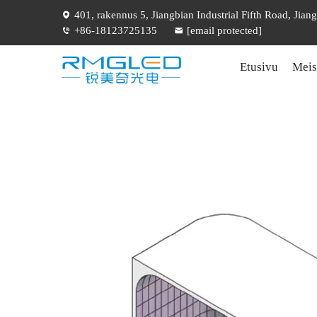
401, rakennus 5, Jiangbian Industrial Fifth Road, Jian
+86-18123725135
[email protected]
Etusivu
Meis