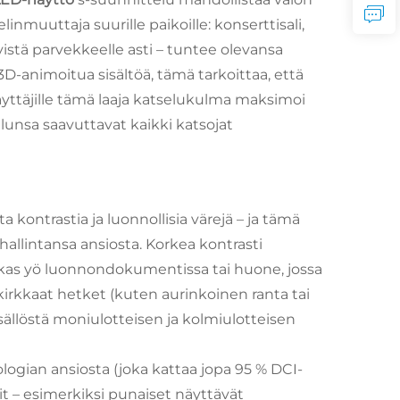
nmuuttaja suurille paikoille: konserttisali,
vistä parvekkeelle asti – tuntee olevansa
 3D-animoitua sisältöä, tämä tarkoittaa, että
äyttäjille tämä laaja katselukulma maksimoi
elunsa saavuttavat kaikki katsojat
kontrastia ja luonnollisia värejä – ja tämä
allintansa ansiosta. Korkea kontrasti
kirkas yö luonnondokumentissa tai huone, jossa
kirkkaat hetket (kuten aurinkoinen ranta tai
sällöstä moniulotteisen ja kolmiulotteisen
ologian ansiosta (joka kattaa jopa 95 % DCI-
rit – esimerkiksi punaiset näyttävät