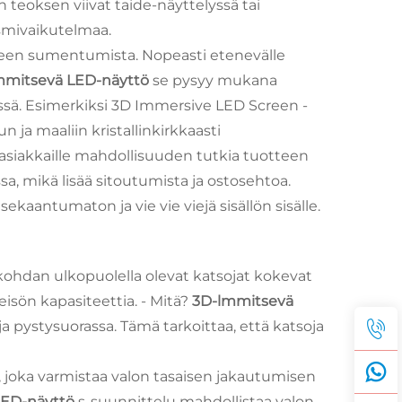
 teoksen viivat taide-näyttelyssä tai
ismivaikutelmaa.
keen sumentumista. Nopeasti etenevälle
mmitsevä LED-näyttö
se pysyy mukana
ssä. Esimerkiksi 3D Immersive LED Screen -
n ja maaliin kristallinkirkkaasti
a asiakkaille mahdollisuuden tutkia tuotteen
sa, mikä lisää sitoutumista ja ostosehtoa.
aantumaton ja vie vie viejä sisällön sisälle.
kohdan ulkopuolella olevat katsojat kokevat
eisön kapasiteettia. - Mitä?
3D-lmmitsevä
a pystysuorassa. Tämä tarkoittaa, että katsoja
, joka varmistaa valon tasaisen jakautumisen
LED-näyttö
s-suunnittelu mahdollistaa valon