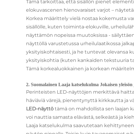
Tämä tarkoittaa, että sisällön pienet element
elokuvascenen hienovaraiset varjot – näytetä
Korkea määrittely vielä nostaa kokemusta v
sisällölle, kuten toiminta-elokuville, urheilul
näyttämön nopeissa muutoksissa - säilyttäen
näyttöllä varustetussa urheilulaatikossa jalkap
yksityiskohtaisesti, ja he tuntevat olevansa k
yksityiskohtia (kuten kankaiden tekstuuria tai
Tämä korkealuokkainen ja korkean määritelmän
2. Suomalainen Laaja katselukulma Jokaisen yleisön
Perinteisten LED-näyttöjen merkittävä haitt
häviäviä värejä, pienentynyttä kirkkautta ja v
LED-näyttö
tämä on mahdollista sen laajan ka
voi nauttia samasta elävästä, selkeästä ja kieh
Laaja katselukulma saavutetaan kehittyneen L
näytön pinnalle. Toisin kuin tavanomaiset näy