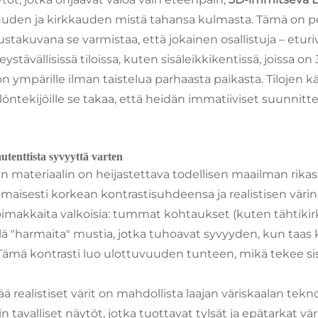
kuuden ja kirkkauden mistä tahansa kulmasta. Tämä on peli
ustakuvana se varmistaa, että jokainen osallistuja – eturi
ystävällisissä tiloissa, kuten sisäleikkikentissä, joissa on
ympärille ilman taistelua parhaasta paikasta. Tilojen k
löntekijöille se takaa, että heidän immatiiviset suunnitt
autenttista syvyyttä varten
materiaalin on heijastettava todellisen maailman rikasta 
aisesti korkean kontrastisuhdeensa ja realistisen värinh
, voimakkaita valkoisia: tummat kohtaukset (kuten tähti
llä "harmaita" mustia, jotka tuhoavat syvyyden, kun taas 
a. Tämä kontrasti luo ulottuvuuden tunteen, mikä tekee si
ä realistiset värit on mahdollista laajan väriskaalan tekn
 tavalliset näytöt, jotka tuottavat tylsät ja epätarkat vä