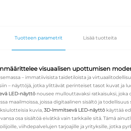
Tuotteen parametrit
Lisää tuotteita
määrittelee visuaalisen upottumisen moderni
massa – immatiivisista taidetiloista ja virtuaalitodellis
n – näyttöjä, jotka ylittävät perinteiset tasot kuvat ja lu
evä LED-näyttö
nousee mullouttavaksi ratkaisuksi, joka
issa maailmoissa, joissa digitaalinen sisältö ja todellisuus 
ksiulotteisia kuvia,
3D-lmmitsevä LED-näyttö
käyttää ed
levansa osa sisältöä eivätkä vain tarkkaile sitä. Tämä ai
ille, viihdepalvelujen tarjoajille ja yrityksille, jotka p