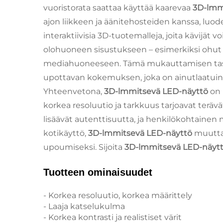
vuoristorata saattaa käyttää kaarevaa
3D-lmm
ajon liikkeen ja äänitehosteiden kanssa, lu
interaktiivisia 3D-tuotemalleja, joita kävijät 
olohuoneen sisustukseen – esimerkiksi ohut 
mediahuoneeseen. Tämä mukauttamisen taso
upottavan kokemuksen, joka on ainutlaatu
Yhteenvetona,
3D-lmmitsevä LED-näyttö
on
korkea resoluutio ja tarkkuus tarjoavat terävät
lisäävät autenttisuutta, ja henkilökohtainen
kotikäyttö,
3D-lmmitsevä LED-näyttö
muuttaa
upoumiseksi. Sijoita
3D-lmmitsevä LED-näyt
Tuotteen ominaisuudet
- Korkea resoluutio, korkea määrittely
- Laaja katselukulma
- Korkea kontrasti ja realistiset värit