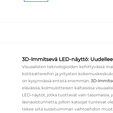
3D-lmmitsevä LED-näyttö: Uudelleen
Visuaalisten teknologioiden kehittyvässä maise
kotiteattereihin ja yritysten kokemuskeskuksii
on kysynnässä entistä enemmän.
3D-lmmits
eläväissä, kolmiulotteisen kaltaisissa visuaalis
LED-näytöt, jotka tuottavat vain tasomaisia, y
läsnäolotunnetta, jolloin katsojat tuntevat o
tekee siitä suosituimman vaihtoehdon muotoilijo