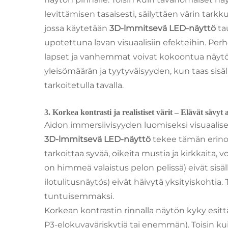
levittämisen tasaisesti, säilyttäen värin tark
jossa käytetään
3D-lmmitsevä LED-näyttö
ta
upotettuna lavan visuaalisiin efekteihin. Perhe
lapset ja vanhemmat voivat kokoontua näytön 
yleisömäärän ja tyytyväisyyden, kun taas sisäl
tarkoitetulla tavalla.
3. Korkea kontrasti ja realistiset värit – Elävät sävyt 
Aidon immersiivisyyden luomiseksi visuaalisen 
3D-lmmitsevä LED-näyttö
tekee tämän erinom
tarkoittaa syvää, oikeita mustia ja kirkkaita
on himmeä valaistus pelon pelissä) eivät sisä
ilotulitusnäytös) eivät häivytä yksityiskohti
tuntuisemmaksi.
Korkean kontrastin rinnalla näytön kyky esittä
P3-elokuvaväriskytiä tai enemmän). Toisin kuin