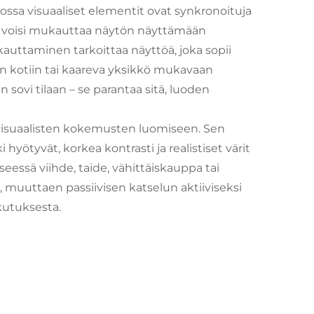
jossa visuaaliset elementit ovat synkronoituja
us voisi mukauttaa näytön näyttämään
mukauttaminen tarkoittaa näyttöä, joka sopii
n kotiin tai kaareva yksikkö mukavaan
n sovi tilaan – se parantaa sitä, luoden
isuaalisten kokemusten luomiseen. Sen
hyötyvät, korkea kontrasti ja realistiset värit
essä viihde, taide, vähittäiskauppa tai
 muuttaen passiivisen katselun aktiiviseksi
kutuksesta.