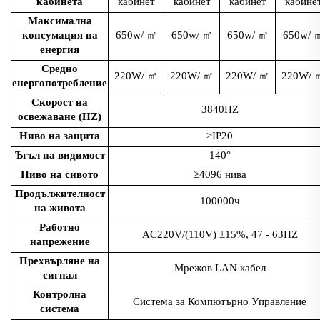
кабинета
кабинет
кабинет
кабинет
кабине
Максимална
консумация на
650w/
㎡
650w/
㎡
650w/
㎡
650w/
енергия
Средно
220W/
㎡
220W/
㎡
220W/
㎡
220W/
енергопотребление
Скорост на
3840HZ
освежаване (HZ)
Ниво на защита
≥IP20
Ъгъл на видимост
140°
Ниво на сивото
≥4096 нива
Продължителност
100000ч
на живота
Работно
AC220V/(110V) ±15%, 47 - 63HZ
напрежение
Прехвърляне на
Мрежов LAN кабел
сигнал
Контролна
Система за Компютърно Управление
система