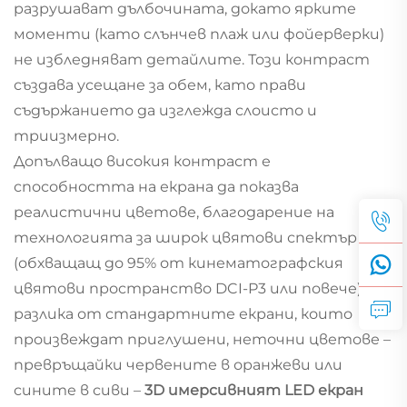
разрушават дълбочината, докато ярките
моменти (като слънчев плаж или фойерверки)
не избледняват детайлите. Този контраст
създава усещане за обем, като прави
съдържанието да изглежда слоисто и
триизмерно.
Допълващо високия контраст е
способността на екрана да показва
реалистични цветове, благодарение на
технологията за широк цвятови спектър
(обхващащ до 95% от кинематографския
цвятови пространство DCI-P3 или повече). За
разлика от стандартните екрани, които
произвеждат приглушени, неточни цветове –
превръщайки червените в оранжеви или
сините в сиви –
3D имерсивният LED екран