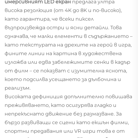
имерсивният LED екран
предлага ултра
висока резолюция (от 4K до 8K и по-високо),
като гарантира, че всеки пиксел
възпроизвежда остри и ясни детайли. Това
означава, че малки елементи в съдържанието –
като текстурата на дрехите на герой в игра,
фините линии на картина в художествена
изложба или едва забележимите сенки в кадър
от филм – се показват с изумителна яснота,
което подсилва усещането за дълбочина и
реализъм.
Високата дефиниция допълнително повишава
преживяването, като осигурява гладко и
непрекъснато движение без размазване. За
бързо развиващи се сцени като екшън филми,
спортни предавания или VR игри това е от