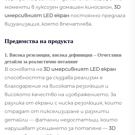
моменти в луксозен домашен киносалон,
3D
имерсивният LED екран
постоянно предлага
визуализация, която впечатлява.
Предимства на продукта
1. Висока резолюция, висока дефиниция – Отчетливи
детайли за реалистично потапяне
В основата на
3D имерсивният LED екран
способността да създава реализъм е
благодарение на високата резолюция и
високото качество на изображението. За
разлика от екрани с ниска резолюция, които
страдат от пикселизиране и размити
детайли — фатални недостатъци, които
нарушават усещането за потапяне —
3D