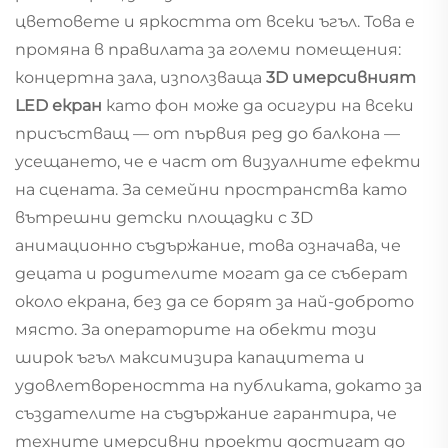
цветовете и яркостта от всеки ъгъл. Това е
промяна в правилата за големи помещения:
концертна зала, използваща
3D имерсивният
LED екран
като фон може да осигури на всеки
присъстващ — от първия ред до балкона —
усещането, че е част от визуалните ефекти
на сцената. За семейни пространства като
вътрешни детски площадки с 3D
анимационно съдържание, това означава, че
децата и родителите могат да се съберат
около екрана, без да се борят за най-доброто
място. За операторите на обекти този
широк ъгъл максимизира капацитета и
удовлетвореността на публиката, докато за
създателите на съдържание гарантира, че
техните имерсивни проекти достигат до