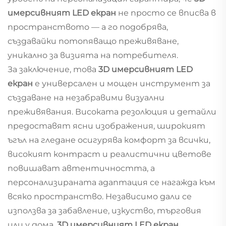
имерсивният LED екран
не просто се вписва в
пространството — а го подобрява,
създавайки потопяващо преживяване,
уникално за визията на потребителя.
За заключение, това
3D имерсивният LED
екран
е универсален и мощен инструмент за
създаване на незабравими визуални
преживявания. Високата резолюция и детайли
предоставят ясни изображения, широкият
ъгъл на гледане осигурява комфорт за всички,
високият контраст и реалистични цветове
повишават автентичността, а
персонализираната адаптация се нагажда към
всяко пространство. Независимо дали се
използва за забавление, изкуство, търговия
или у дома,
3D имерсивният LED екран