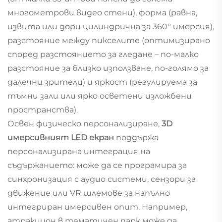
многометрови видео стени), форма (равна,
извита или дори цилиндрична за 360° имерсия),
разстояние между пикселите (оптимизирано
според разстоянието за гледане – по-малко
разстояние за близко използване, по-голямо за
далечни зрители) и яркост (регулируема за
тъмни зали или ярко осветени изложбени
пространства).
Освен физическо персонализиране,
3D
имерсивният LED екран
поддържа
персонализирана интеграция на
съдържанието: може да се програмира за
синхронизация с аудио системи, сензори за
движение или VR шлемове за напълно
интегриран имерсивен опит. Например,
атракцион в тематичен парк може да