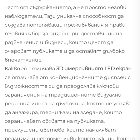
част от съдържанието, а не просто негови
наблюдатели. Тази уникална способност да
създава потопяващи преживявания я прави
първия избор за дизайнери, доставчици на
развлечения и бизнеси, които целят да
очароват публиката и да оставят дълбоко
впечатление.
Какво го отличава
3D имерсивният LED екран
се отличава от конвенционалните дисплеи с
възможността си да преодолява ключови
ограничения на традиционните визуални
решения: липса на дълбочина, която не успява
да ангажира, тесни ъгли на гледане, които
ограничават обхвата на публиката,
приглушени цветове, които намаляват
реализма, и непроменливи конструкции, които