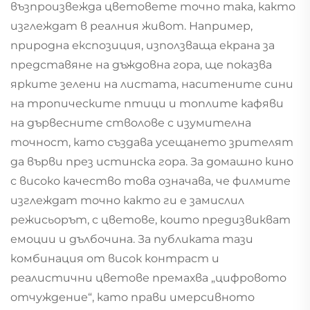
възпроизвежда цветовете точно така, както
изглеждат в реалния живот. Например,
природна експозиция, използваща екрана за
представяне на дъждовна гора, ще показва
ярките зелени на листата, наситените сини
на тропическите птици и топлите кафяви
на дървесните стволове с изумителна
точност, като създава усещането зрителят
да върви през истинска гора. За домашно кино
с високо качество това означава, че филмите
изглеждат точно както ги е замислил
режисьорът, с цветове, които предизвикват
емоции и дълбочина. За публиката тази
комбинация от висок контраст и
реалистични цветове премахва „цифровото
отчуждение“, като прави имерсивното