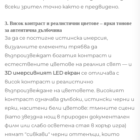
всеки зрител точно както е предвидено.
3. Висок контраст и реалистични цветове – ярки тонове
за автентична дълбочина
За да се постигне истинска имерсия,
визуалните елементи трябва да
възпроизвеждат богатия контраст и
естествените цветове на реалния свят — и
3D имерсивният LED екран
се отличава с
висок контраст и реалистично
възпроизвеждане на цветовете. Високият
контраст означава дълбоки, истински черни и
ярки, наситени бели цветове: тъмните сцени
(като звездна нощ в природен документален
филм или слабо осветена стая в хорър игра)
нямат "сивкави" черни оттенъци, които