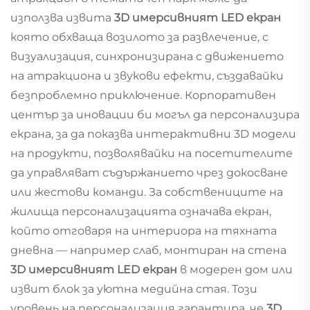
използва извита
3D имерсивният LED екран
която обхваща возилото за развлечение, с
визуализация, синхронизирана с движението
на атракционa и звукови ефекти, създавайки
безпроблемно приключение. Корпоративен
център за иновации би могъл да персонализира
екрана, за да показва интерактивни 3D модели
на продукти, позволявайки на посетителите
да управляват съдържанието чрез докосване
или жестови команди. За собствениците на
жилища персонализацията означава екран,
който отговаря на интериора на тяхната
дневна — например слаб, монтиран на стена
3D имерсивният LED екран
в модерен дом или
извит блок за уютна медийна стая. Този
уровень на персонализация гарантира, че
3D