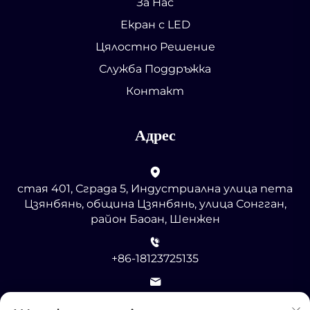
За Нас
Екран с LED
Цялостно Решение
Служба Поддръжка
Контакт
Адрес
стая 401, Сграда 5, Индустриална улица пета
Цзянбянь, община Цзянбянь, улица Сонгган,
район Баоан, Шенжен
+86-18123725135
[email protected]