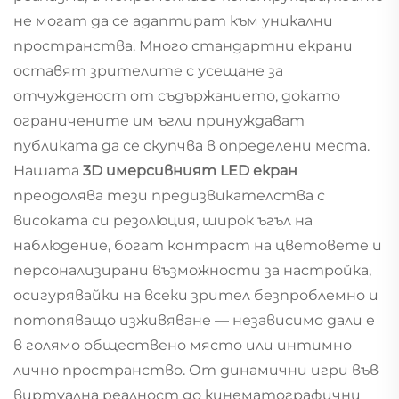
не могат да се адаптират към уникални
пространства. Много стандартни екрани
оставят зрителите с усещане за
отчужденост от съдържанието, докато
ограничените им ъгли принуждават
публиката да се скупчва в определени места.
Нашата
3D имерсивният LED екран
преодолява тези предизвикателства с
високата си резолюция, широк ъгъл на
наблюдение, богат контраст на цветовете и
персонализирани възможности за настройка,
осигурявайки на всеки зрител безпроблемно и
потопяващо изживяване — независимо дали е
в голямо обществено място или интимно
лично пространство. От динамични игри във
виртуална реалност до кинематографични