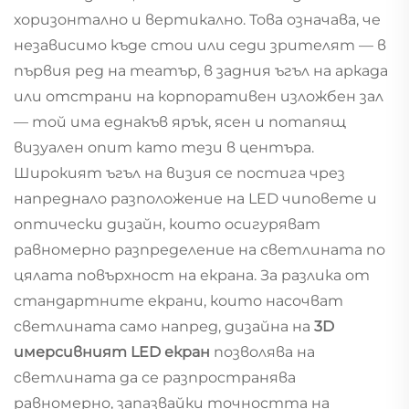
хоризонтално и вертикално. Това означава, че
независимо къде стои или седи зрителят — в
първия ред на театър, в задния ъгъл на аркада
или отстрани на корпоративен изложбен зал
— той има еднакъв ярък, ясен и потапящ
визуален опит като тези в центъра.
Широкият ъгъл на визия се постига чрез
напреднало разположение на LED чиповете и
оптически дизайн, които осигуряват
равномерно разпределение на светлината по
цялата повърхност на екрана. За разлика от
стандартните екрани, които насочват
светлината само напред, дизайна на
3D
имерсивният LED екран
позволява на
светлината да се разпространява
равномерно, запазвайки точността на