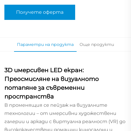
Получете оферта
Параметри на продукта
Още продукти
3D имерсивен LED екран:
Преосмисляне на визуалното
потапяне за съвременни
пространства
В променящия се пейзаж на визуалните
технологии – от имерсивни художествени
галерии и аркади с виртуална реалност (VR) до
висококачествени домашни киносалони и