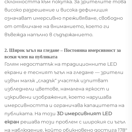
склонността към покупка. За зрителите това
високо разрешение и висока дефиниция
означават имерсивно преживяване, свободно
от отвличане на вниманието, което ги
въвежда напълно в съдържанието.
2. Широк ъгъл на гледане – Постоянна имерсивност за
всеки член на публиката
Голям недостатък на традиционните LED
екрани е тесният ъгъл на гледане — зрители
извън малък „сладък“ участък изпитват
избледнели цветове, намалена яркост и
изкривени изображения, което нарушава
имерсивността и ограничава капацитета на
публиката. На този
3D имерсивният LED
екран
решава този проблем с широкия си ъгъл
на наблюдение, който обикновено достига 178°