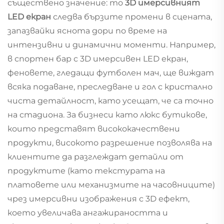
съществено значение: то
3D имерсивният
LED екран
следва бързите промени в сцената,
запазвайки яснота дори по време на
интензивни и динамични моменти. Например,
в спортен бар с 3D имерсивен LED екран,
феновете, гледащи футболен мач, ще виждат
всяка подаване, преследване и гол с кристално
чиста детайлност, като усещат, че са точно
на стадиона. За бизнеси като люкс бутикове,
които представят висококачествени
продукти, високото разрешение позволява на
клиентите да разглеждат детайли от
продуктите (като текстурата на
платовете или механизмите на часовниците)
чрез имерсивни изображения с 3D ефект,
което увеличава ангажираността и