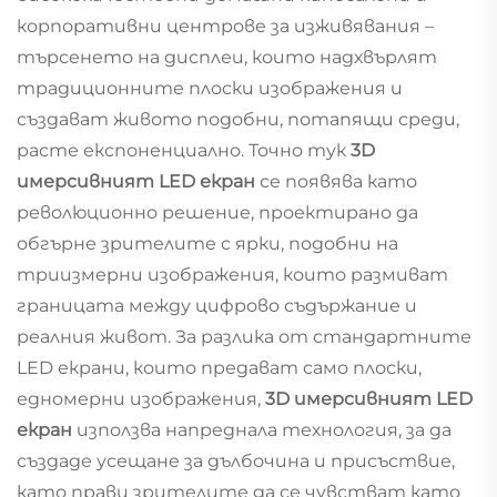
корпоративни центрове за изживявания –
търсенето на дисплеи, които надхвърлят
традиционните плоски изображения и
създават живото подобни, потапящи среди,
расте експоненциално. Точно тук
3D
имерсивният LED екран
се появява като
революционно решение, проектирано да
обгърне зрителите с ярки, подобни на
триизмерни изображения, които размиват
границата между цифрово съдържание и
реалния живот. За разлика от стандартните
LED екрани, които предават само плоски,
едномерни изображения,
3D имерсивният LED
екран
използва напреднала технология, за да
създаде усещане за дълбочина и присъствие,
като прави зрителите да се чувстват като