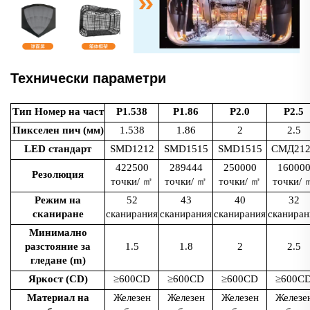
Технически параметри
Тип Номер на част
P1.538
P1.86
P2.0
P2.5
Пикселен пич (мм)
1.538
1.86
2
2.5
LED стандарт
SMD1212
SMD1515
SMD1515
СМД212
422500
289444
250000
16000
Резолюция
точки/
㎡
точки/
㎡
точки/
㎡
точки/
Режим на
52
43
40
32
сканиране
сканирания
сканирания
сканирания
сканиран
Минимално
разстояние за
1.5
1.8
2
2.5
гледане (m)
Яркост (CD)
≥600CD
≥600CD
≥600CD
≥600C
Материал на
Железен
Железен
Железен
Железе