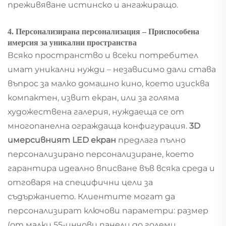
преживяване истинско и ангажиращо.
4. Персонализирана персонализация – Приспособена
имерсия за уникални пространства
Всяко пространство и всеки потребител
имат уникални нужди – независимо дали става
въпрос за малко домашно кино, което изисква
компактен, извит екран, или за голяма
художествена галерия, нуждаеща се от
многопанелна ограждаща конфигурация.
3D
имерсивният LED екран
предлага пълно
персонализирано персонализиране, което
гарантира идеално вписване във всяка среда и
отговаря на специфични цели за
съдържанието. Клиентите могат да
персонализират ключови параметри: размер
(от малки 55-инчови панели до големи